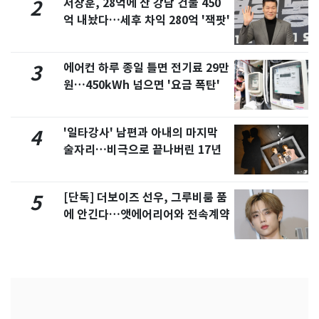
서장훈, 28억에 산 강남 건물 450
2
억 내놨다…세후 차익 280억 '잭팟'
에어컨 하루 종일 틀면 전기료 29만
3
원…450kWh 넘으면 '요금 폭탄'
'일타강사' 남편과 아내의 마지막
4
술자리…비극으로 끝나버린 17년
[단독] 더보이즈 선우, 그루비룸 품
5
에 안긴다…앳에어리어와 전속계약