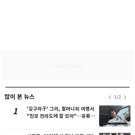
많이 본 뉴스
1
/
2
'김구라子' 그리, 할머니외 여행서
1
"친모 전라도에 잘 있어"…유튜브
서 언급