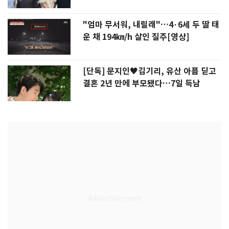
"엄마 무서워, 내릴래"…4·6세 두 딸 태
운 채 194㎞/h 살인 질주[영상]
[단독] 문지인♥김기리, 유산 아픔 딛고
결혼 2년 만에 부모됐다…7일 득남