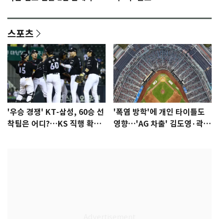
됐다…7일 득남
스포츠
'우승 경쟁' KT-삼성, 60승 선
'폭염 방학'에 개인 타이틀도
착팀은 어디?…KS 직행 확률
영향…'AG 차출' 김도영·곽빈
77.8%
울상