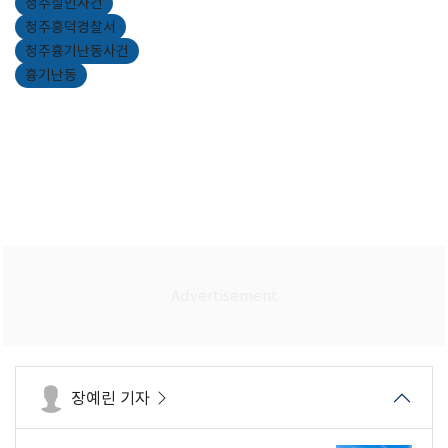
청주살인사건
청주흥덕경찰서
청주흉기난동사건
흉기난동
장예린 기자