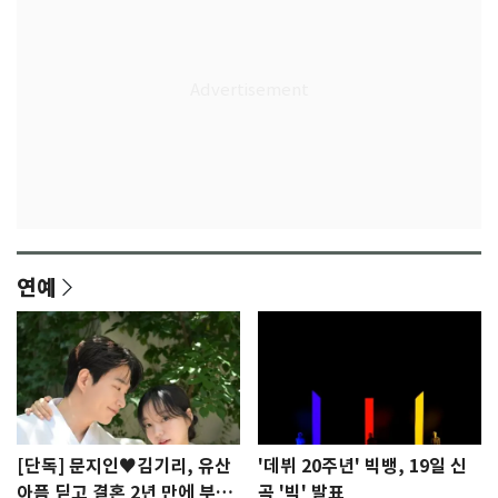
연예
[단독] 문지인♥김기리, 유산
'데뷔 20주년' 빅뱅, 19일 신
아픔 딛고 결혼 2년 만에 부모
곡 '빅' 발표