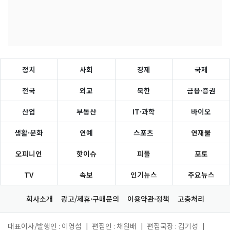
정치
사회
경제
국제
전국
외교
북한
금융·증권
산업
부동산
IT·과학
바이오
생활·문화
연예
스포츠
연재물
오피니언
핫이슈
피플
포토
TV
속보
인기뉴스
주요뉴스
회사소개
광고/제휴·구매문의
이용약관·정책
고충처리
대표이사/발행인 : 이영섭
|
편집인 : 채원배
|
편집국장 : 김기성
|