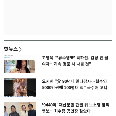
핫뉴스
고영욱 "'류수영♥' 박하선, 감당 안 될
여자…계속 명품 사 나를 것"
오지헌 "父 90년대 일타강사…월수입
5000만원에 100평대 집" 금수저 고백
'9440억' 재산분할 판결 뒤 노소영 깜짝
행보…최수종 공연장 찾았다