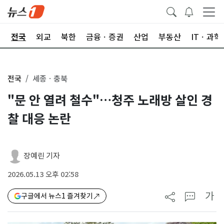
제
전국
외교
북한
금융ㆍ증권
산업
부동산
ITㆍ과학
전국
세종ㆍ충북
"문 안 열려 철수"…청주 노래방 살인 경
찰 대응 논란
장예린 기자
2026.05.13 오후 02:58
가
구글에서 뉴스1 즐겨찾기