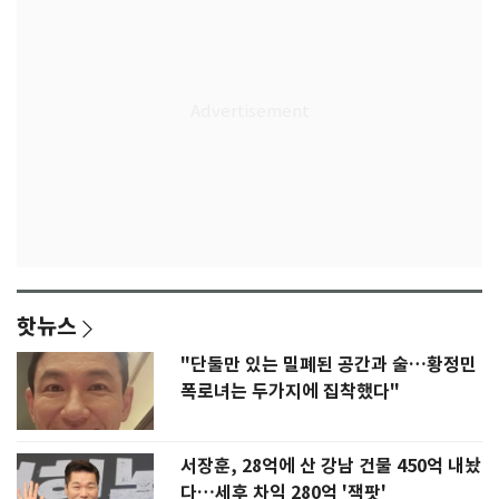
핫뉴스
"단둘만 있는 밀폐된 공간과 술…황정민
폭로녀는 두가지에 집착했다"
서장훈, 28억에 산 강남 건물 450억 내놨
다…세후 차익 280억 '잭팟'