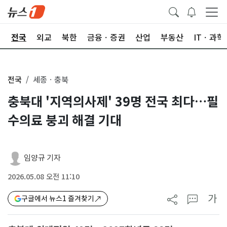
제
전국
외교
북한
금융ㆍ증권
산업
부동산
ITㆍ과학
전국
세종ㆍ충북
충북대 '지역의사제' 39명 전국 최다…필
수의료 붕괴 해결 기대
임양규 기자
2026.05.08 오전 11:10
가
구글에서 뉴스1 즐겨찾기