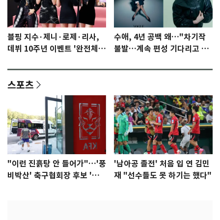
블핑 지수·제니·로제·리사,
수애, 4년 공백 왜…"차기작
데뷔 10주년 이벤트 '완전체'
불발…계속 편성 기다리고 있
참석 확정…기대감 UP
다"
스포츠
"이런 진흙탕 안 들어가"…'풍
'남아공 졸전' 처음 입 연 김민
비박산' 축구협회장 후보 '실
재 "선수들도 못 하기는 했다"
종'