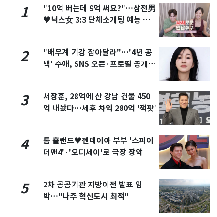
"10억 버는데 9억 써요?"…삼전男
1
♥닉스女 3:3 단체소개팅 예능 화
제
"배우계 기강 잡아달라"…'4년 공
2
백' 수애, SNS 오픈·프로필 공개
화제
서장훈, 28억에 산 강남 건물 450
3
억 내놨다…세후 차익 280억 '잭팟'
톰 홀랜드♥젠데이아 부부 '스파이
4
더맨4'·'오디세이'로 극장 장악
2차 공공기관 지방이전 발표 임
5
박…"나주 혁신도시 최적"