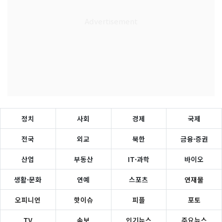
정치
사회
경제
국제
전국
외교
북한
금융·증권
산업
부동산
IT·과학
바이오
생활·문화
연예
스포츠
연재물
오피니언
핫이슈
피플
포토
TV
속보
인기뉴스
주요뉴스