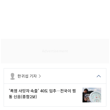
한귀섭 기자
'폭염 사망자 속출' 40도 입추…전국이 찜
통 신음(종합2보)