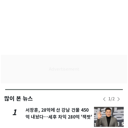
많이 본 뉴스
1
/
2
서장훈, 28억에 산 강남 건물 450
1
억 내놨다…세후 차익 280억 '잭팟'