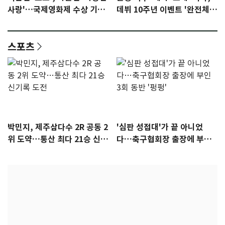
사랑'…국제영화제 수상 기대
데뷔 10주년 이벤트 '완전체'
감 [N이슈]
참석 확정…기대감 UP
스포츠
박민지, 제주삼다수 2R 공동 2
'심판 성접대'가 끝 아니었
위 도약…통산 최다 21승 신기
다…축구협회장 출장에 부인
록 도전
3회 동반 '펑펑'