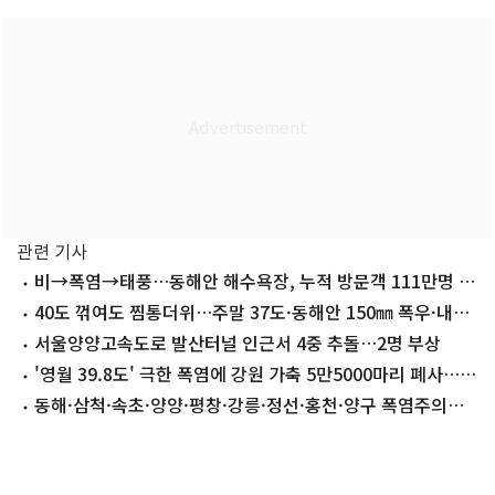
관련 기사
비→폭염→태풍…동해안 해수욕장, 누적 방문객 111만명 줄
었다
40도 꺾여도 찜통더위…주말 37도·동해안 150㎜ 폭우·내륙
소나기
서울양양고속도로 발산터널 인근서 4중 추돌…2명 부상
'영월 39.8도' 극한 폭염에 강원 가축 5만5000마리 폐사…이
틀 만에 4배 폭증
동해·삼척·속초·양양·평창·강릉·정선·홍천·양구 폭염주의
보 해제