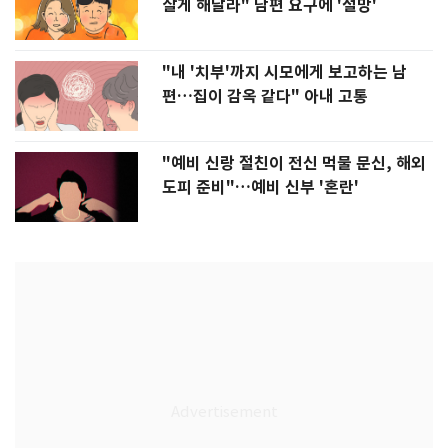
살게 해달라" 남편 요구에 '절망'
"내 '치부'까지 시모에게 보고하는 남
편…집이 감옥 같다" 아내 고통
"예비 신랑 절친이 전신 먹물 문신, 해외
도피 준비"…예비 신부 '혼란'