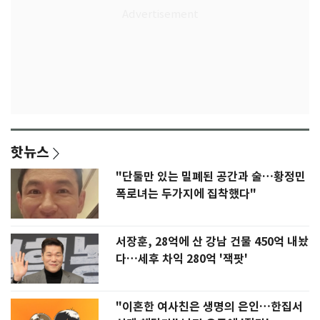
핫뉴스
"단둘만 있는 밀폐된 공간과 술…황정민
폭로녀는 두가지에 집착했다"
서장훈, 28억에 산 강남 건물 450억 내놨
다…세후 차익 280억 '잭팟'
"이혼한 여사친은 생명의 은인…한집서