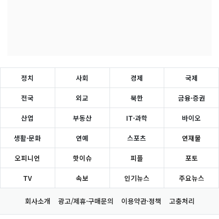
정치
사회
경제
국제
전국
외교
북한
금융·증권
산업
부동산
IT·과학
바이오
생활·문화
연예
스포츠
연재물
오피니언
핫이슈
피플
포토
TV
속보
인기뉴스
주요뉴스
회사소개
광고/제휴·구매문의
이용약관·정책
고충처리