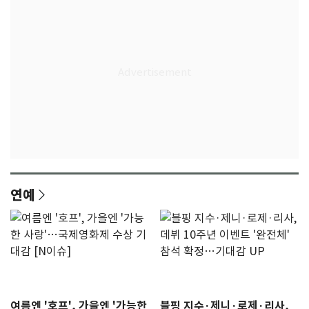
연예
여름엔 '호프', 가을엔 '가능한
블핑 지수·제니·로제·리사,