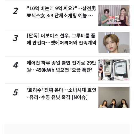
"10억 버는데 9억 써요?"…삼전男
2
♥닉스女 3:3 단체소개팅 예능 화
제
[단독] 더보이즈 선우, 그루비룸 품
3
에 안긴다…앳에어리어와 전속계약
에어컨 하루 종일 틀면 전기료 29만
4
원…450kWh 넘으면 '요금 폭탄'
'효리수' 진짜 온다…소녀시대 효연
5
·유리·수영 유닛 출격 [N이슈]