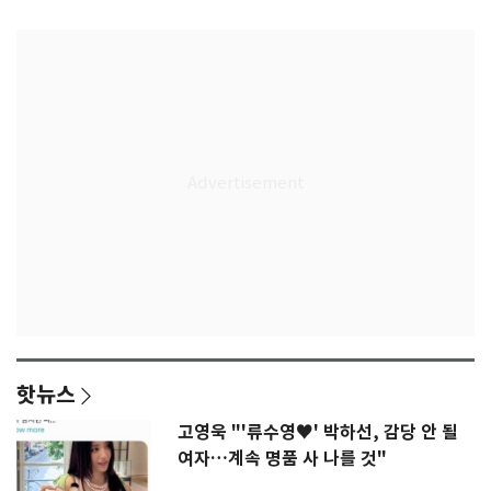
77.8%
울상
핫뉴스
고영욱 "'류수영♥' 박하선, 감당 안 될
여자…계속 명품 사 나를 것"