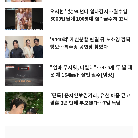
오지헌 "父 90년대 일타강사…월수입
5000만원에 100평대 집" 금수저 고백
'9440억' 재산분할 판결 뒤 노소영 깜짝
행보…최수종 공연장 찾았다
"엄마 무서워, 내릴래"…4·6세 두 딸 태
운 채 194㎞/h 살인 질주[영상]
[단독] 문지인♥김기리, 유산 아픔 딛고
결혼 2년 만에 부모됐다…7일 득남