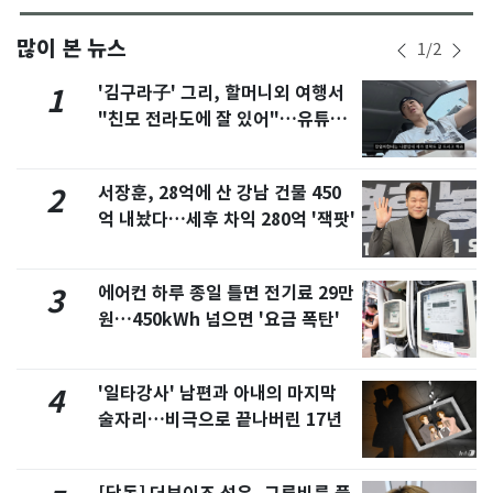
많이 본 뉴스
1
/
2
'김구라子' 그리, 할머니외 여행서
1
"친모 전라도에 잘 있어"…유튜브
서 언급
서장훈, 28억에 산 강남 건물 450
2
억 내놨다…세후 차익 280억 '잭팟'
에어컨 하루 종일 틀면 전기료 29만
3
원…450kWh 넘으면 '요금 폭탄'
'일타강사' 남편과 아내의 마지막
4
술자리…비극으로 끝나버린 17년