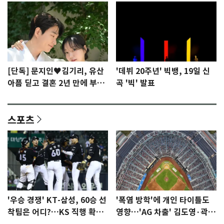
[단독] 문지인♥김기리, 유산
'데뷔 20주년' 빅뱅, 19일 신
아픔 딛고 결혼 2년 만에 부모
곡 '빅' 발표
됐다…7일 득남
스포츠
'우승 경쟁' KT-삼성, 60승 선
'폭염 방학'에 개인 타이틀도
착팀은 어디?…KS 직행 확률
영향…'AG 차출' 김도영·곽빈