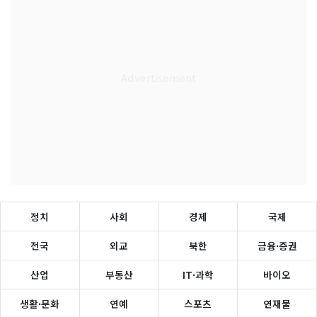
정치
사회
경제
국제
전국
외교
북한
금융·증권
산업
부동산
IT·과학
바이오
생활·문화
연예
스포츠
연재물