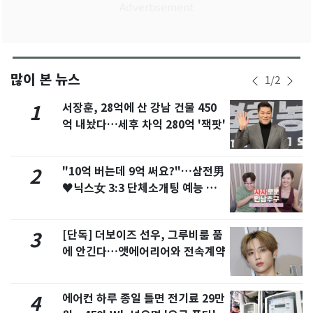
많이 본 뉴스
1
/
2
서장훈, 28억에 산 강남 건물 450
1
억 내놨다…세후 차익 280억 '잭팟'
"10억 버는데 9억 써요?"…삼전男
2
♥닉스女 3:3 단체소개팅 예능 화
제
[단독] 더보이즈 선우, 그루비룸 품
3
에 안긴다…앳에어리어와 전속계약
에어컨 하루 종일 틀면 전기료 29만
4