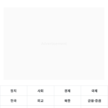
정치
사회
경제
국제
전국
외교
북한
금융·증권