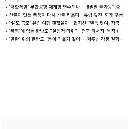
'극한폭염' 무안공항 재개항 변수되나…"8월말 불가능"(종
합)
산불이 만든 폭풍이 다시 산불 키운다…유럽 덮친 '화재 구름'
'44도 공포' 유럽 여행 괜찮을까…현지선 "열돔 꺾여, 지금이
적기"
'폭염'에 익는 한반도 "살인적 더위"…전국 피서지 '북적'(종
합2보)
'열판' 위의 한반도 "몸이 익을거 같아"…제주선 강풍 결항
속출(종합)