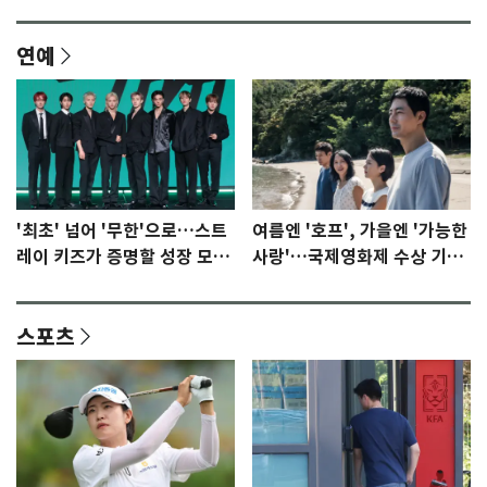
연예
'최초' 넘어 '무한'으로…스트
여름엔 '호프', 가을엔 '가능한
레이 키즈가 증명할 성장 모멘
사랑'…국제영화제 수상 기대
텀 [N이슈]
감 [N이슈]
스포츠