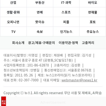
산업
부동산
IT·과학
바이오
생활·문화
연예
스포츠
연재물
오피니언
핫이슈
피플
포토
TV
속보
인기뉴스
주요뉴스
회사소개
광고/제휴·구매문의
이용약관·정책
고충처리
대표이사/발행인 : 이영섭
|
편집인 : 채원배
|
편집국장 : 김기성
|
주소 : 서울시 종로구 종로 47 (공평동,SC빌딩17층)
|
사업자등록번호 : 101-86-62870
|
고충처리인 : 김성환
|
청소년보호책임자 : 안병길
|
통신판매업신고 : 서울종로 0676호
|
등록일 : 2011. 05. 26
|
제호 : 뉴스1코리아(읽기: 뉴스원코리아)
|
대표 전화 : 02-397-7000
|
대표 이메일 :
webmaster@news1.kr
Copyright ⓒ 뉴스1. All rights reserved. 무단 사용 및 재배포, AI학습
활용 금지.
광고
삭제