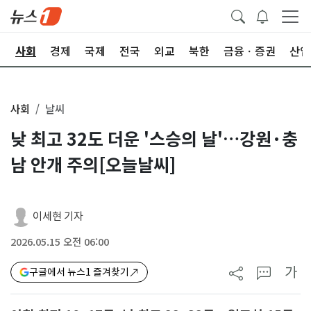
치
사회
경제
국제
전국
외교
북한
금융ㆍ증권
산업
사회
날씨
낮 최고 32도 더운 '스승의 날'…강원·충
남 안개 주의[오늘날씨]
이세현 기자
2026.05.15 오전 06:00
가
구글에서 뉴스1 즐겨찾기