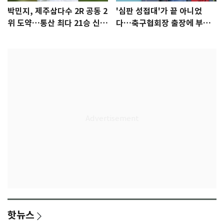
박민지, 제주삼다수 2R 공동 2
'심판 성접대'가 끝 아니었
위 도약…통산 최다 21승 신기
다…축구협회장 출장에 부인
록 도전
3회 동반 '펑펑'
핫뉴스