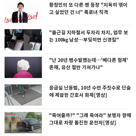
황정민의 또 다른 팬 등장 "지독히 엮이
고 싶었던 건 너" 폭로녀 직격
"출근길 지하철서 두자리 차지, 업무 보
는 100㎏ 남성…부딪히면 신경질"
"난 20년 병수발했는데…'배다른 형제'
존재, 유산 절반 가져가나"
응급실 난동범, 10년 수련 주짓수로 단숨
에 제압한 간호사 화제[영상]
"죽여줄까?" "그래 죽여라" 보행자 향해
그대로 차량 돌진한 운전자[영상]