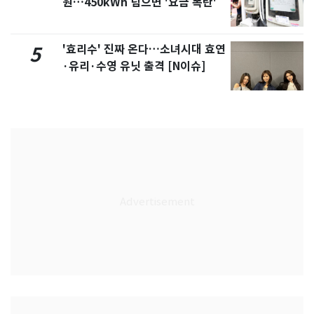
원…450kWh 넘으면 '요금 폭탄'
'효리수' 진짜 온다…소녀시대 효연
5
·유리·수영 유닛 출격 [N이슈]