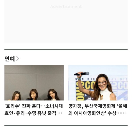
연예
'효리수' 진짜 온다…소녀시대
양자경, 부산국제영화제 '올해
효연·유리·수영 유닛 출격 [N
의 아시아영화인상' 수상…15
이슈]
년만에 부산 온다