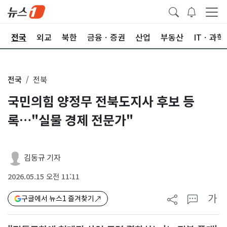
제
전국
외교
북한
금융ㆍ증권
산업
부동산
ITㆍ과학
전국
전북
국민의힘 양정무 전북도지사 후보 등
록…"실물 경제 전문가"
김동규 기자
2026.05.15 오전 11:11
가
구글에서 뉴스1 즐겨찾기