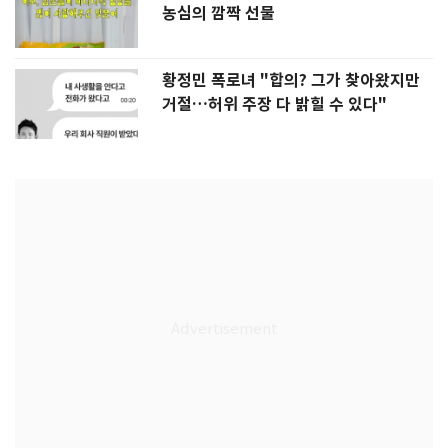
농심의 깜짝 선물
황정민 폭로녀 "합의? 그가 찾아왔지만
거절…허위 주장 다 밝힐 수 있다"