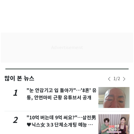
많이 본 뉴스
1
/
2
"눈 안감기고 입 돌아가"…'8혼' 유
1
퉁, 안면마비 근황 유튜브서 공개
"10억 버는데 9억 써요?"…삼전男
2
♥닉스女 3:3 단체소개팅 예능 화
제