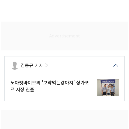
김동규 기자
노아펫바이오의 '보약먹는강아지' 싱가포
르 시장 진출