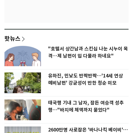
핫뉴스
"호텔서 상간남과 스킨십 나눈 시누이 목
격…제 남편이 입 다물라 하네요"
유하진, 민낯도 반짝반짝…'14세 연상
예비남편' 강균성이 반한 청순 미모
태국행 기내 그 남자, 잠든 여승객 성추
행…"바지에 체액까지 묻었다"
2600만명 사로잡은 '바나나킥 베이비'…