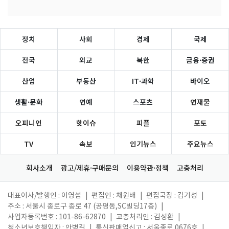
정치
사회
경제
국제
전국
외교
북한
금융·증권
산업
부동산
IT·과학
바이오
생활·문화
연예
스포츠
연재물
오피니언
핫이슈
피플
포토
TV
속보
인기뉴스
주요뉴스
회사소개
광고/제휴·구매문의
이용약관·정책
고충처리
대표이사/발행인 : 이영섭
|
편집인 : 채원배
|
편집국장 : 김기성
|
주소 : 서울시 종로구 종로 47 (공평동,SC빌딩17층)
|
사업자등록번호 : 101-86-62870
|
고충처리인 : 김성환
|
청소년보호책임자 : 안병길
|
통신판매업신고 : 서울종로 0676호
|