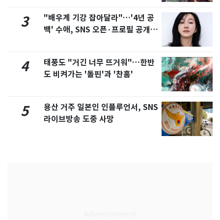
"배우계 기강 잡아달라"…'4년 공
3
백' 수애, SNS 오픈·프로필 공개
화제
태풍도 "거긴 너무 뜨거워"…한반
4
도 비켜가는 '돌핀'과 '찬홈'
용산 거주 일본인 인플루언서, SNS
5
라이브방송 도중 사망