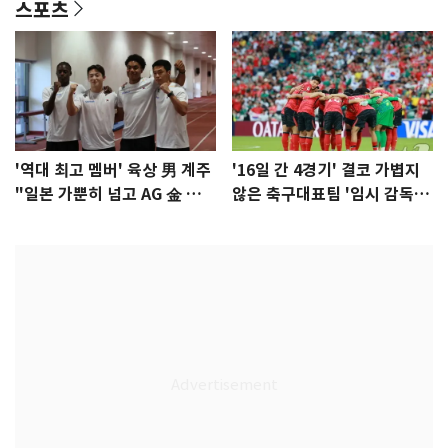
스포츠
'역대 최고 멤버' 육상 男 계주
'16일 간 4경기' 결코 가볍지
"일본 가뿐히 넘고 AG 金 따겠
않은 축구대표팀 '임시 감독'
다"
무게