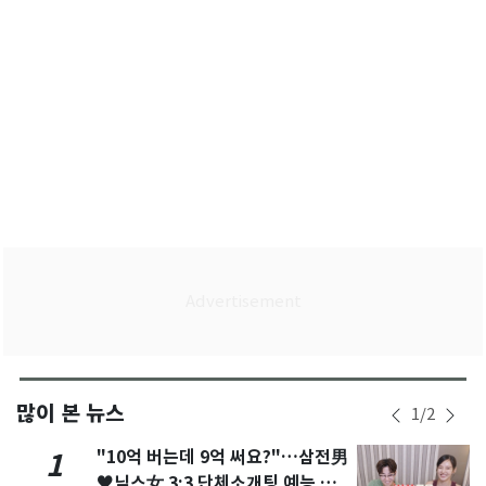
많이 본 뉴스
1
/
2
"10억 버는데 9억 써요?"…삼전男
1
♥닉스女 3:3 단체소개팅 예능 화