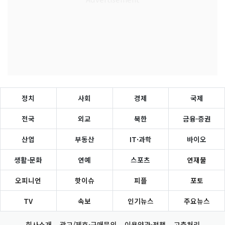
정치
사회
경제
국제
전국
외교
북한
금융·증권
산업
부동산
IT·과학
바이오
생활·문화
연예
스포츠
연재물
오피니언
핫이슈
피플
포토
TV
속보
인기뉴스
주요뉴스
회사소개
광고/제휴·구매문의
이용약관·정책
고충처리