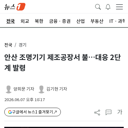
제
전국
외교
북한
금융ㆍ증권
산업
부동산
ITㆍ과학
전국
경기
안산 조명기기 제조공장서 불…대응 2단
계 발령
양희문 기자
김기현 기자
2026.06.07 오후 10:17
가
구글에서 뉴스1 즐겨찾기