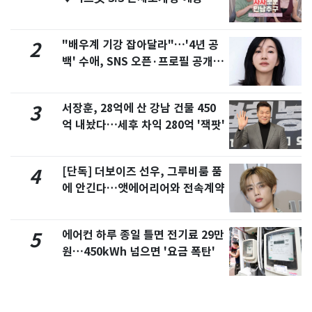
제
"배우계 기강 잡아달라"…'4년 공
2
백' 수애, SNS 오픈·프로필 공개
화제
서장훈, 28억에 산 강남 건물 450
3
억 내놨다…세후 차익 280억 '잭팟'
[단독] 더보이즈 선우, 그루비룸 품
4
에 안긴다…앳에어리어와 전속계약
에어컨 하루 종일 틀면 전기료 29만
5
원…450kWh 넘으면 '요금 폭탄'