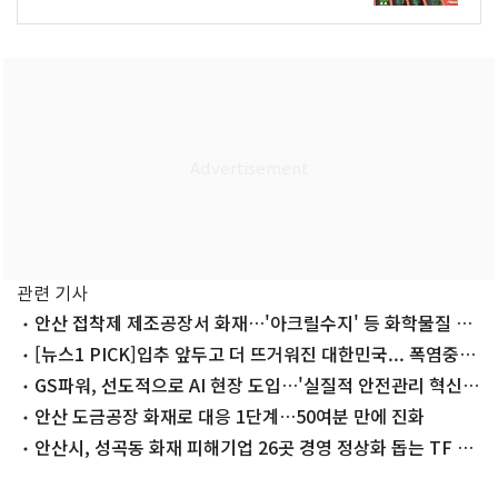
관련 기사
안산 접착제 제조공장서 화재…'아크릴수지' 등 화학물질 보
관
[뉴스1 PICK]입추 앞두고 더 뜨거워진 대한민국... 폭염중대
경보 확대
GS파워, 선도적으로 AI 현장 도입…'실질적 안전관리 혁신'
선보여
안산 도금공장 화재로 대응 1단계…50여분 만에 진화
안산시, 성곡동 화재 피해기업 26곳 경영 정상화 돕는 TF 결
성