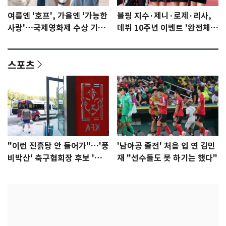
여름엔 '호프', 가을엔 '가능한
블핑 지수·제니·로제·리사,
사랑'…국제영화제 수상 기대
데뷔 10주년 이벤트 '완전체'
감 [N이슈]
참석 확정…기대감 UP
스포츠
"이런 진흙탕 안 들어가"…'풍
'남아공 졸전' 처음 입 연 김민
비박산' 축구협회장 후보 '실
재 "선수들도 못 하기는 했다"
종'