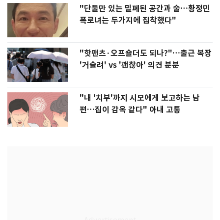
"단둘만 있는 밀폐된 공간과 술…황정민
폭로녀는 두가지에 집착했다"
"핫팬츠·오프숄더도 되나?"…출근 복장
'거슬려' vs '괜찮아' 의견 분분
"내 '치부'까지 시모에게 보고하는 남
편…집이 감옥 같다" 아내 고통