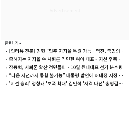
관련 기사
[인터뷰 전문] 김현 "민주 지지율 복원 가능…역전, 국민의힘
잘해서 아냐"
좁혀지는 지지율 속 사퇴론 직면한 여야 대표…지선 후폭풍
여전
장동혁, 사퇴론 확산 정면돌파…10일 원내대표 선거 분수령
“다음 지선까지 통합 불가능” 대통령 발언에 허태정 시정 영
향은?
'지선 승리' 정청래 '보폭 확대' 김민석 '저격 나선' 송영길…
與 당권 전쟁