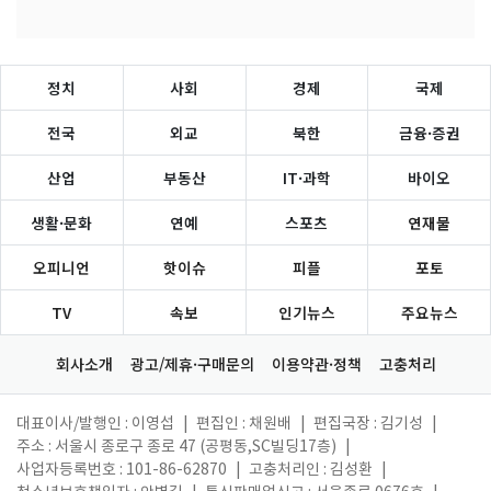
정치
사회
경제
국제
전국
외교
북한
금융·증권
산업
부동산
IT·과학
바이오
생활·문화
연예
스포츠
연재물
오피니언
핫이슈
피플
포토
TV
속보
인기뉴스
주요뉴스
회사소개
광고/제휴·구매문의
이용약관·정책
고충처리
대표이사/발행인 : 이영섭
|
편집인 : 채원배
|
편집국장 : 김기성
|
주소 : 서울시 종로구 종로 47 (공평동,SC빌딩17층)
|
사업자등록번호 : 101-86-62870
|
고충처리인 : 김성환
|