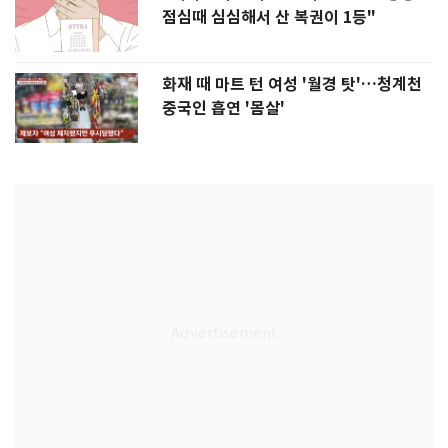
점심때 심심해서 산 복권이 1등"
화재 때 마트 턴 여성 '월경 탓'…청계천
중국인 흡연 '몸살'