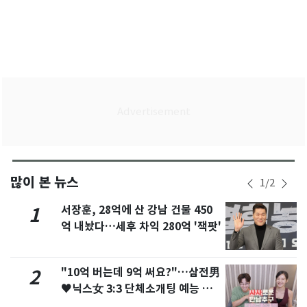
많이 본 뉴스
1
/
2
서장훈, 28억에 산 강남 건물 450
1
억 내놨다…세후 차익 280억 '잭팟'
"10억 버는데 9억 써요?"…삼전男
2
♥닉스女 3:3 단체소개팅 예능 화
제