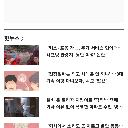
핫뉴스
"키스·포옹 가능, 추가 서비스 협의"…
래프팅 관광지 '동반 여성' 논란
"친정엄마는 되고 시댁은 안 되냐"…3대
가족 여행 다녀오자, 시모 '발끈'
엘베 문 열리자 지팡이로 '퍽퍽'…택배
기사 이유 없이 폭행한 아파트 주민[영
상]
"회사에서 소리도 못 지르고 발만 동동…