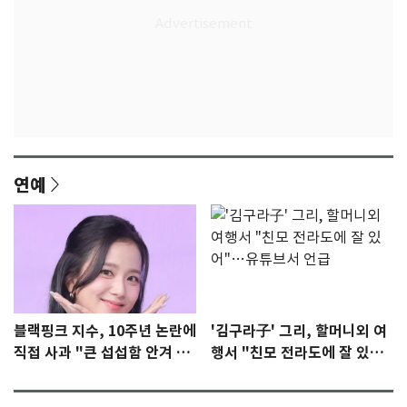
연예
블랙핑크 지수, 10주년 논란에
'김구라子' 그리, 할머니외 여
직접 사과 "큰 섭섭함 안겨 미
행서 "친모 전라도에 잘 있
안"
어"…유튜브서 언급