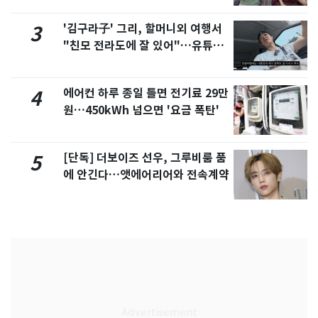
'김구라子' 그리, 할머니외 여행서
3
"친모 전라도에 잘 있어"…유튜브
서 언급
에어컨 하루 종일 틀면 전기료 29만
4
원…450kWh 넘으면 '요금 폭탄'
[단독] 더보이즈 선우, 그루비룸 품
5
에 안긴다…앳에어리어와 전속계약