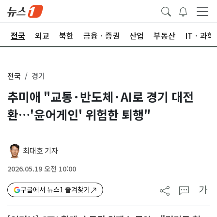
제
전국
외교
북한
금융ㆍ증권
산업
부동산
ITㆍ과학
전국
경기
추미애 "교통·반도체·AI로 경기 대전
환…'윤어게인' 위험한 퇴행"
최대호 기자
2026.05.19 오전 10:00
가
구글에서 뉴스1 즐겨찾기