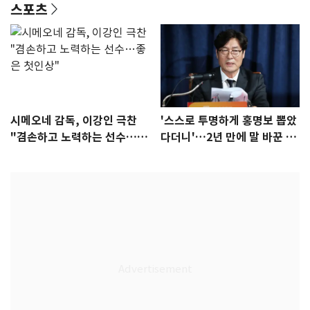
스포츠
시메오네 감독, 이강인 극찬
'스스로 투명하게 홍명보 뽑았
"겸손하고 노력하는 선수…좋
다더니'…2년 만에 말 바꾼 이
은 첫인상"
임생