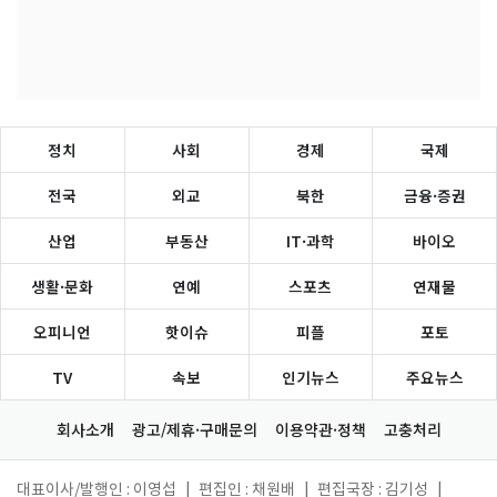
정치
사회
경제
국제
전국
외교
북한
금융·증권
산업
부동산
IT·과학
바이오
생활·문화
연예
스포츠
연재물
오피니언
핫이슈
피플
포토
TV
속보
인기뉴스
주요뉴스
회사소개
광고/제휴·구매문의
이용약관·정책
고충처리
대표이사/발행인 : 이영섭
|
편집인 : 채원배
|
편집국장 : 김기성
|