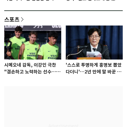
안"
어"…유튜브서 언급
스포츠
시메오네 감독, 이강인 극찬
'스스로 투명하게 홍명보 뽑았
"겸손하고 노력하는 선수…좋
다더니'…2년 만에 말 바꾼 이
은 첫인상"
임생