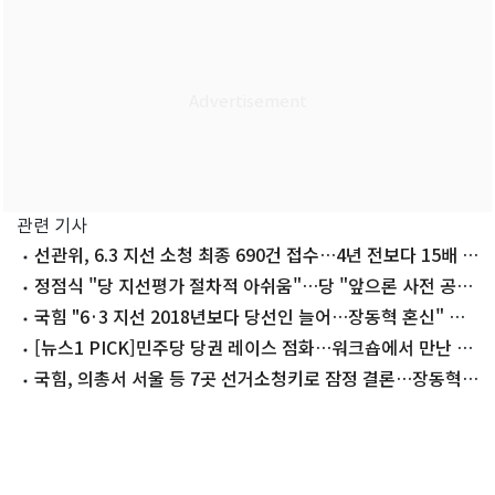
관련 기사
선관위, 6.3 지선 소청 최종 690건 접수…4년 전보다 15배 폭
증(종합)
정점식 "당 지선평가 절차적 아쉬움"…당 "앞으론 사전 공
유"
국힘 "6·3 지선 2018년보다 당선인 늘어…장동혁 혼신" 자
평
[뉴스1 PICK]민주당 당권 레이스 점화…워크숍에서 만난 정
청래·김민석
국힘, 의총서 서울 등 7곳 선거소청키로 잠정 결론…장동혁
사퇴론 '분출'