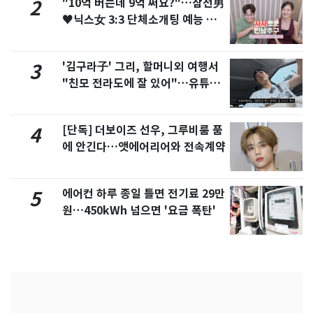
"10억 버는데 9억 써요?"…삼전男
2
♥닉스女 3:3 단체소개팅 예능 화
제
'김구라子' 그리, 할머니외 여행서
3
"친모 전라도에 잘 있어"…유튜브
서 언급
[단독] 더보이즈 선우, 그루비룸 품
4
에 안긴다…앳에어리어와 전속계약
에어컨 하루 종일 틀면 전기료 29만
5
원…450kWh 넘으면 '요금 폭탄'