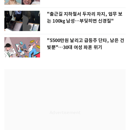
"출근길 지하철서 두자리 차지, 업무 보
는 100㎏ 남성…부딪히면 신경질"
"5500만원 날리고 급등주 단타, 남은 건
빚뿐"…30대 여성 파혼 위기