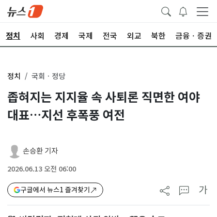
정치
사회
경제
국제
전국
외교
북한
금융ㆍ증권
정치
국회ㆍ정당
좁혀지는 지지율 속 사퇴론 직면한 여야
대표…지선 후폭풍 여전
손승환 기자
2026.06.13 오전 06:00
가
구글에서 뉴스1 즐겨찾기