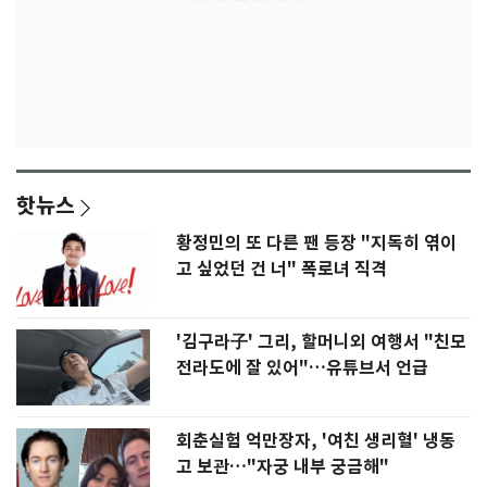
핫뉴스
황정민의 또 다른 팬 등장 "지독히 엮이
고 싶었던 건 너" 폭로녀 직격
'김구라子' 그리, 할머니외 여행서 "친모
전라도에 잘 있어"…유튜브서 언급
회춘실험 억만장자, '여친 생리혈' 냉동
고 보관…"자궁 내부 궁금해"