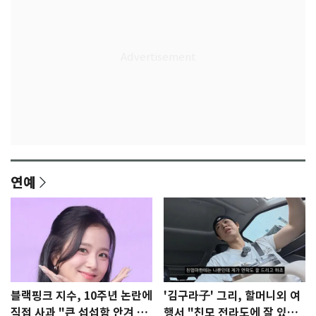
연예
블랙핑크 지수, 10주년 논란에
'김구라子' 그리, 할머니외 여
직접 사과 "큰 섭섭함 안겨 미
행서 "친모 전라도에 잘 있