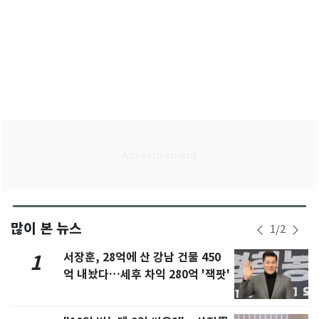
많이 본 뉴스
1
/
2
서장훈, 28억에 산 강남 건물 450
1
억 내놨다…세후 차익 280억 '잭팟'