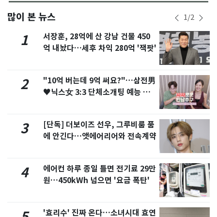
많이 본 뉴스
1
/
2
서장훈, 28억에 산 강남 건물 450
1
억 내놨다…세후 차익 280억 '잭팟'
"10억 버는데 9억 써요?"…삼전男
2
♥닉스女 3:3 단체소개팅 예능 화
제
[단독] 더보이즈 선우, 그루비룸 품
3
에 안긴다…앳에어리어와 전속계약
에어컨 하루 종일 틀면 전기료 29만
4
원…450kWh 넘으면 '요금 폭탄'
'효리수' 진짜 온다…소녀시대 효연
5