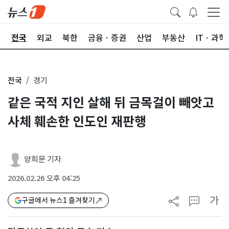
제
전국
외교
북한
금융ㆍ증권
산업
부동산
ITㆍ과학
전국
경기
같은 국적 지인 살해 뒤 금목걸이 빼앗고
사체 훼손한 인도인 재판행
양희문 기자
2026.02.26 오후 04:25
가
구글에서 뉴스1 즐겨찾기