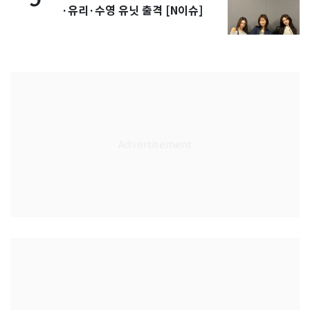
·유리·수영 유닛 출격 [N이슈]