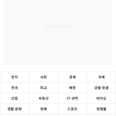
정치
사회
경제
국제
전국
외교
북한
금융·증권
산업
부동산
IT·과학
바이오
생활·문화
연예
스포츠
연재물