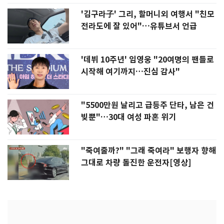
'김구라子' 그리, 할머니외 여행서 "친모
전라도에 잘 있어"…유튜브서 언급
'데뷔 10주년' 임영웅 "20여명의 팬들로
시작해 여기까지…진심 감사"
"5500만원 날리고 급등주 단타, 남은 건
빚뿐"…30대 여성 파혼 위기
"죽여줄까?" "그래 죽여라" 보행자 향해
그대로 차량 돌진한 운전자[영상]