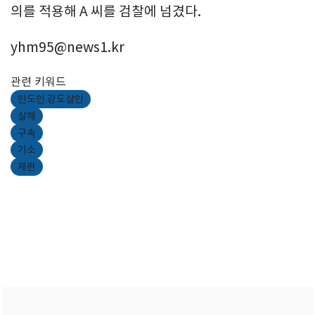
의를 적용해 A 씨를 검찰에 넘겼다.
yhm95@news1.kr
관련 키워드
인도인.강도살인
살해
구속
기소
재판