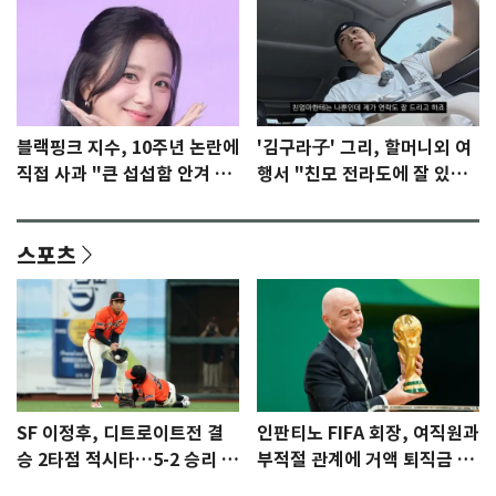
블랙핑크 지수, 10주년 논란에
'김구라子' 그리, 할머니외 여
직접 사과 "큰 섭섭함 안겨 미
행서 "친모 전라도에 잘 있
안"
어"…유튜브서 언급
스포츠
SF 이정후, 디트로이트전 결
인판티노 FIFA 회장, 여직원과
승 2타점 적시타…5-2 승리 견
부적절 관계에 거액 퇴직금 지
인
급 논란