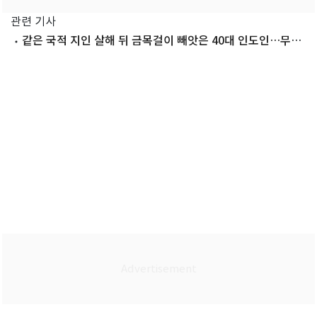
관련 기사
같은 국적 지인 살해 뒤 금목걸이 빼앗은 40대 인도인…무기
징역 구형