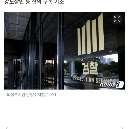
강도살인 등 혐의 구속 기소
의정부지검 남양주지청/뉴스1