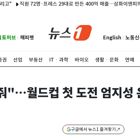
직원 72명·프레스 29대로 만든 400억 매출…삼화이앤피의 '50년'
립토허브
해피펫
English
노동신
|
|
증권
산업
부동산
ITㆍ과학
바이오
생활ㆍ문화
연예
줘"…월드컵 첫 도전 엄지성 
구글에서 뉴스1 즐겨찾기