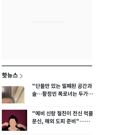
핫뉴스
"단둘만 있는 밀폐된 공간과
술…황정민 폭로녀는 두가지
에 집착했다"
"예비 신랑 절친이 전신 먹물
문신, 해외 도피 준비"…예비
신부 '혼란'