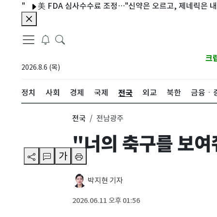
美 FDA 심사수수료 조정…"신약은 오르고, 제네릭은 내리고"
크
2026.8.6 (목)
전국
정치
사회
경제
국제
외교
북한
금융ㆍ
전국
전남광주
"너의 축구를 보여
가
박지현 기자
2026.06.11 오후 01:56