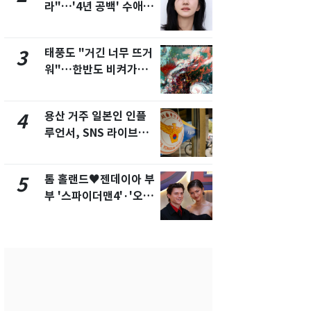
라"…'4년 공백' 수애,
돌파하나…한
SNS 오픈·프로필 공개
폭염[오늘날
화제
태풍도 "거긴 너무 뜨거
SK하이닉스
3
8
워"…한반도 비켜가는
켓 하한가…
'돌핀'과 '찬홈'
에 시초가 
용산 거주 일본인 인플
"캐리비안 
4
9
루언서, SNS 라이브방
의실에 남자
송 도중 사망
요"…경찰 
톰 홀랜드♥젠데이아 부
2600만명 
5
10
부 '스파이더맨4'·'오디
나나킥 베이
세이'로 극장 장악
의 깜짝 선물