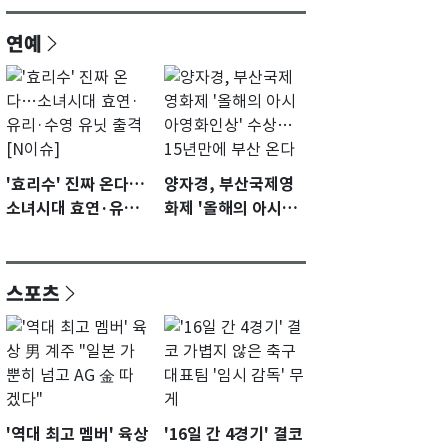
연예
'효리수' 진짜 온다…
양자경, 부산국제영
소녀시대 효연·유리·
화제 '올해의 아시아
수영 유닛 출격 [N이
영화인상' 수상…15
슈]
년만에 부산 온다
스포츠
'역대 최고 멤버' 육상
'16일 간 4경기' 결코