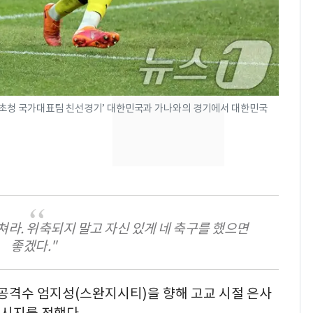
돌파하나…한낮 39도
폭염[오늘날씨]
SK하이닉스 또 프리마
8
켓 하한가…달랑 11주
에 시초가 소동
초청 국가대표팀 친선경기’ 대한민국과 가나와의 경기에서 대한민국
"캐리비안 베이 여자 탈
9
의실에 남자가 있어
요"…경찰 수사
2600만명 사로잡은 '바
10
나나킥 베이비'…농심
의 깜짝 선물
쳐라. 위축되지 말고 자신 있게 네 축구를 했으면
좋겠다."
 공격수 엄지성(스완지시티)을 향해 고교 시절 은사
시지를 전했다.