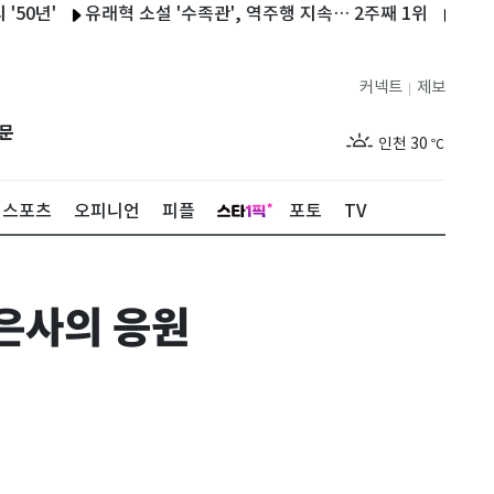
유래혁 소설 '수족관', 역주행 지속… 2주째 1위
'해병 순직 책
서울
30
℃
부산
26
℃
커넥트
제보
|
대구
27
℃
문
인천
30
℃
광주
26
℃
스포츠
오피니언
피플
포토
TV
대전
26
℃
울산
25
℃
은사의 응원
강릉
25
℃
제주
27
℃
서울
30
℃
부산
26
℃
대구
27
℃