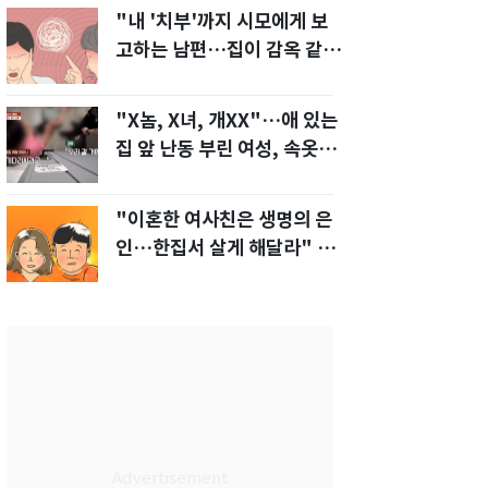
"내 '치부'까지 시모에게 보
고하는 남편…집이 감옥 같
다" 아내 고통
"X놈, X녀, 개XX"…애 있는
집 앞 난동 부린 여성, 속옷까
지 훌러덩[영상]
"이혼한 여사친은 생명의 은
인…한집서 살게 해달라" 남
편 요구에 '절망'