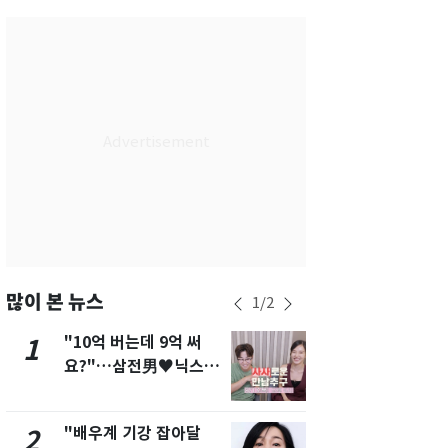
인천
30
℃
광주
26
℃
대전
26
℃
울산
25
℃
강릉
25
℃
제주
27
℃
많이 본 뉴스
1
/
2
"10억 버는데 9억 써
[단독]"이번
1
6
요?"…삼전男♥닉스女
현, 토스역
3:3 단체소개팅 예능 화
울 지하철에
제
새겼다
"배우계 기강 잡아달
펄펄 끓는 서
2
7