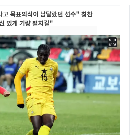
나고 목표의식이 남달랐던 선수" 칭찬
신 있게 기량 펼치길"
[단독]"이번 역은 신논
6
현, 토스역입니다"…서
울 지하철에 토스 이름
새겼다
펄펄 끓는 서울, 40도
7