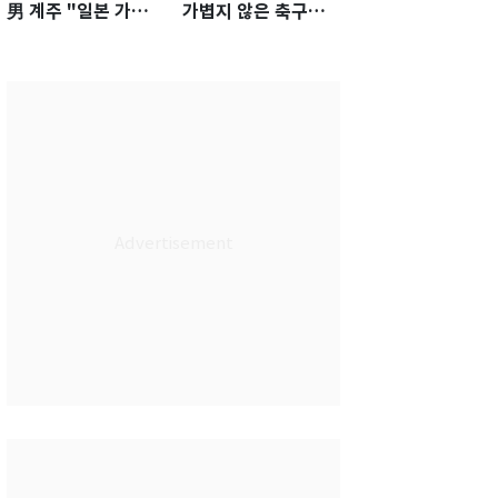
男 계주 "일본 가뿐히
가볍지 않은 축구대
넘고 AG 金 따겠다"
표팀 '임시 감독' 무게