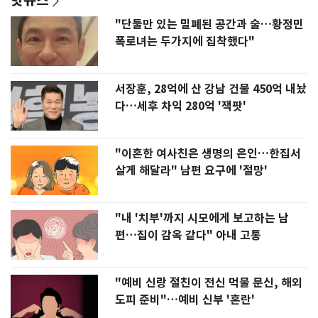
"단둘만 있는 밀폐된 공간과 술…황정민
폭로녀는 두가지에 집착했다"
서장훈, 28억에 산 강남 건물 450억 내놨
다…세후 차익 280억 '잭팟'
"이혼한 여사친은 생명의 은인…한집서
살게 해달라" 남편 요구에 '절망'
"내 '치부'까지 시모에게 보고하는 남
편…집이 감옥 같다" 아내 고통
"예비 신랑 절친이 전신 먹물 문신, 해외
도피 준비"…예비 신부 '혼란'