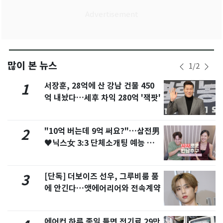
많이 본 뉴스
1
/
2
서장훈, 28억에 산 강남 건물 450
1
억 내놨다…세후 차익 280억 '잭팟'
"10억 버는데 9억 써요?"…삼전男
2
♥닉스女 3:3 단체소개팅 예능 화
제
[단독] 더보이즈 선우, 그루비룸 품
3
에 안긴다…앳에어리어와 전속계약
에어컨 하루 종일 틀면 전기료 29만