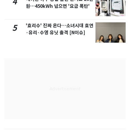
4
원…450kWh 넘으면 '요금 폭탄'
'효리수' 진짜 온다…소녀시대 효연
5
·유리·수영 유닛 출격 [N이슈]