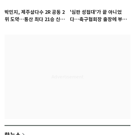
박민지, 제주삼다수 2R 공동 2
'심판 성접대'가 끝 아니었
위 도약…통산 최다 21승 신기
다…축구협회장 출장에 부인
록 도전
3회 동반 '펑펑'
핫뉴스