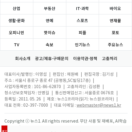
산업
부동산
IT·과학
바이오
생활·문화
연예
스포츠
연재물
오피니언
핫이슈
피플
포토
TV
속보
인기뉴스
주요뉴스
회사소개
광고/제휴·구매문의
이용약관·정책
고충처리
대표이사/발행인 : 이영섭
|
편집인 : 채원배
|
편집국장 : 김기성
|
주소 : 서울시 종로구 종로 47 (공평동,SC빌딩17층)
|
사업자등록번호 : 101-86-62870
|
고충처리인 : 김성환
|
청소년보호책임자 : 안병길
|
통신판매업신고 : 서울종로 0676호
|
등록일 : 2011. 05. 26
|
제호 : 뉴스1코리아(읽기: 뉴스원코리아)
|
대표 전화 : 02-397-7000
|
대표 이메일 :
webmaster@news1.kr
Copyright ⓒ 뉴스1. All rights reserved. 무단 사용 및 재배포, AI학습
활용 금지.
광고