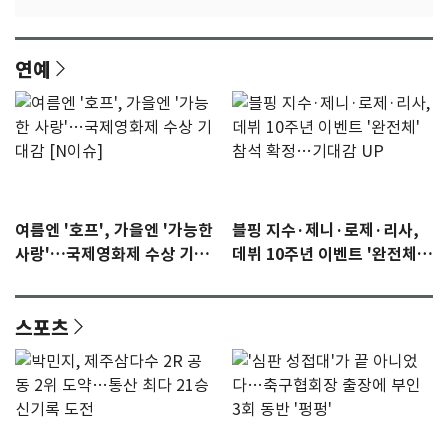
연예
여름엔 '호프', 가을엔 '가능한
블핑 지수·제니·로제·리사,
사랑'…국제영화제 수상 기대
데뷔 10주년 이벤트 '완전체'
감 [N이슈]
참석 확정…기대감 UP
스포츠