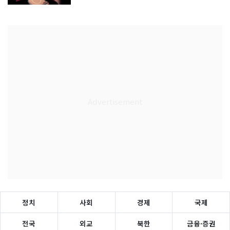
정치
사회
경제
국제
전국
외교
북한
금융·증권