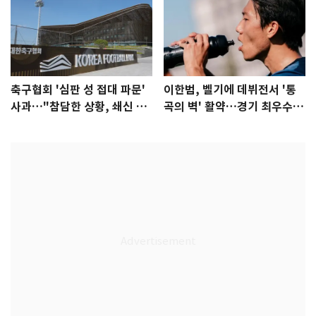
축구협회 '심판 성 접대 파문'
이한범, 벨기에 데뷔전서 '통
사과…"참담한 상황, 쇄신 약
곡의 벽' 활약…경기 최우수선
속"
수 선정