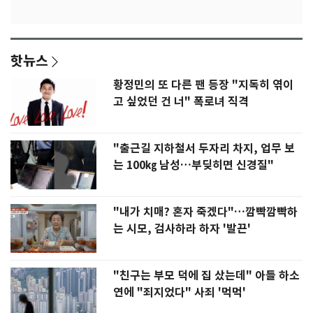
핫뉴스
황정민의 또 다른 팬 등장 "지독히 엮이
고 싶었던 건 너" 폭로녀 직격
"출근길 지하철서 두자리 차지, 업무 보
는 100㎏ 남성…부딪히면 신경질"
"내가 치매? 혼자 죽겠다"…깜빡깜빡하
는 시모, 검사하라 하자 '발끈'
"친구는 부모 덕에 집 샀는데" 아들 하소
연에 "죄지었다" 사죄 '먹먹'