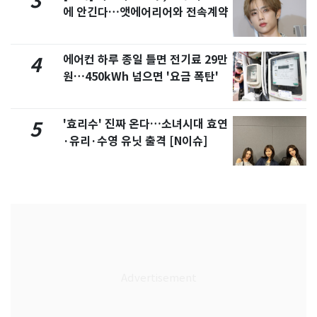
3
에 안긴다…앳에어리어와 전속계약
에어컨 하루 종일 틀면 전기료 29만
4
원…450kWh 넘으면 '요금 폭탄'
'효리수' 진짜 온다…소녀시대 효연
5
·유리·수영 유닛 출격 [N이슈]