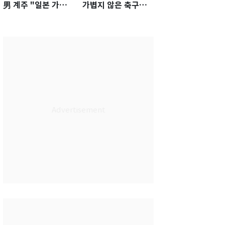
男 계주 "일본 가뿐히
가볍지 않은 축구대
넘고 AG 金 따겠다"
표팀 '임시 감독' 무게