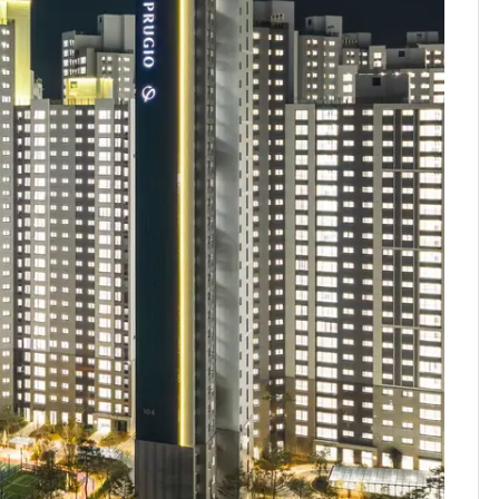
돌파하나…한낮 39도
폭염[오늘날씨]
SK하이닉스 또 프리마
8
켓 하한가…달랑 11주
에 시초가 소동
전남광주통합특별시 정
9
무부시장 후보 백승주·
윤난실 지명
[단독]"이번 역은 신논
10
현, 토스역입니다"…서
울 지하철에 토스 이름
새겼다