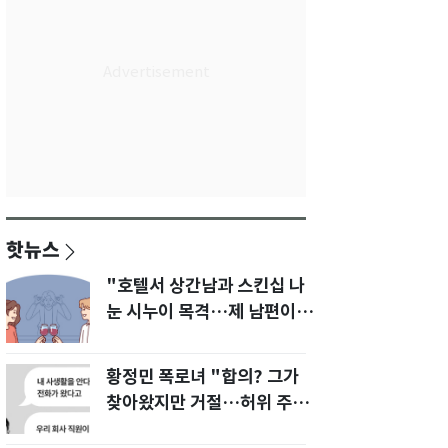
핫뉴스
"호텔서 상간남과 스킨십 나
눈 시누이 목격…제 남편이
입 다물라 하네요"
황정민 폭로녀 "합의? 그가
찾아왔지만 거절…허위 주장
다 밝힐 수 있다"