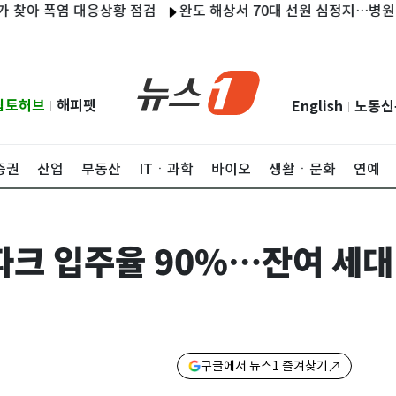
 폭염 대응상황 점검
완도 해상서 70대 선원 심정지…병원 이송
립토허브
해피펫
English
노동신
|
|
증권
산업
부동산
ITㆍ과학
바이오
생활ㆍ문화
연예
크 입주율 90%…잔여 세대
구글에서 뉴스1 즐겨찾기