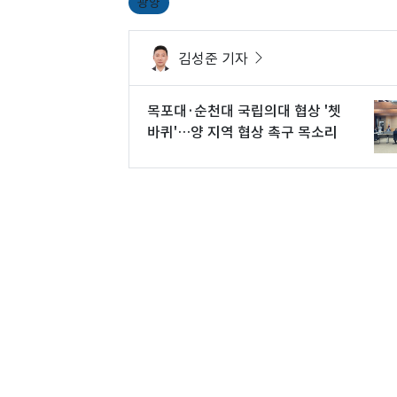
광양
김성준 기자
목포대·순천대 국립의대 협상 '쳇
바퀴'…양 지역 협상 촉구 목소리