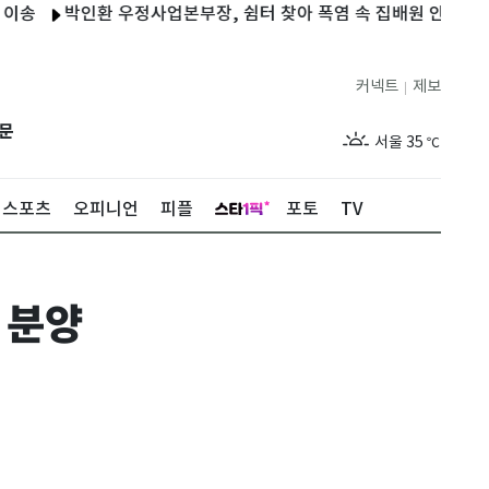
박인환 우정사업본부장, 쉼터 찾아 폭염 속 집배원 안전 살펴
진
커넥트
제보
|
제주
30
℃
문
서울
35
℃
부산
31
℃
스포츠
오피니언
피플
포토
TV
대구
33
℃
인천
33
℃
 분양
광주
32
℃
대전
35
℃
울산
30
℃
강릉
27
℃
제주
30
℃