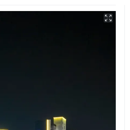
삼성전자·SK하이닉스
6
"주주 환원 의미 있게
확대할 것" 약속
펄펄 끓는 서울, 40도
7