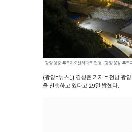
광양 용강 푸르지오센터파크 전경. (광양 용강 푸르지
(광양=뉴스1) 김성준 기자 = 전남 
을 진행하고 있다고 29일 밝혔다.