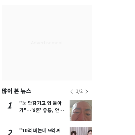
서울
35
℃
부산
31
℃
대구
33
℃
인천
33
℃
광주
32
℃
대전
35
℃
울산
30
℃
강릉
27
℃
많이 본 뉴스
1
/
2
제주
30
℃
"눈 안감기고 입 돌아
삼성전자·S
1
6
가"…'8혼' 유퉁, 안면
"주주 환원 
마비 근황 유튜브서 공
확대할 것" 
개
"10억 버는데 9억 써
펄펄 끓는 서
2
7