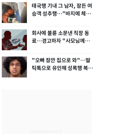
태국행 기내 그 남자, 잠든 여
승객 성추행…"바지에 체액
까지 묻었다"
회사에 불륜 소문낸 직장 동
료…경고하자 "사모님께도
말씀드리겠다"
"오빠 잠깐 집으로 와"…딸
틱톡으로 유인해 성폭행 복수
한 아빠