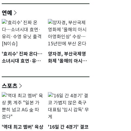
연예
'효리수' 진짜 온다…
양자경, 부산국제영
소녀시대 효연·유리·
화제 '올해의 아시아
수영 유닛 출격 [N이
영화인상' 수상…15
슈]
년만에 부산 온다
스포츠
'역대 최고 멤버' 육상
'16일 간 4경기' 결코