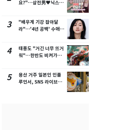
요?"…삼전男♥닉스女
돌파하나…한
3:3 단체소개팅 예능 화
폭염[오늘날
제
"배우계 기강 잡아달
SK하이닉스
3
8
라"…'4년 공백' 수애,
켓 하한가…
SNS 오픈·프로필 공개
에 시초가 
화제
태풍도 "거긴 너무 뜨거
전남광주통
4
9
워"…한반도 비켜가는
무부시장 후
'돌핀'과 '찬홈'
윤난실 지명
용산 거주 일본인 인플
[단독]"이번
5
10
루언서, SNS 라이브방
현, 토스역
송 도중 사망
울 지하철에
새겼다