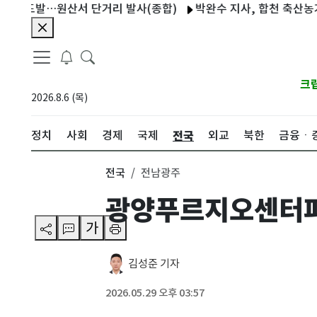
도발…원산서 단거리 발사(종합)
박완수 지사, 합천 축산농가 찾아
크
2026.8.6 (목)
전국
정치
사회
경제
국제
외교
북한
금융ㆍ
전국
전남광주
광양푸르지오센터파
가
김성준 기자
2026.05.29 오후 03:57