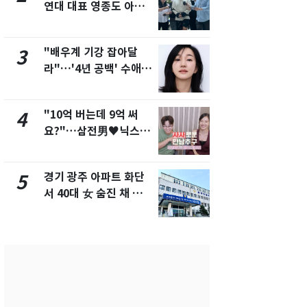
연대 대표 영종도 아파
"주주 환원 
트서 숨진 채 발견
확대할 것" 
"배우계 기강 잡아달
태풍도 "거
3
8
라"…'4년 공백' 수애,
워"…한반도
SNS 오픈·프로필 공개
'돌핀'과 '찬
화제
"10억 버는데 9억 써
"하늘로 떠
4
9
요?"…삼전男♥닉스女
속"…이현주
3:3 단체소개팅 예능 화
번째 모발 
제
경기 광주 아파트 화단
[단독] 아내
5
10
서 40대 女 숨진 채 발
성매매 여성
견…시신 옆엔 '이불'
아 때려 살해
형