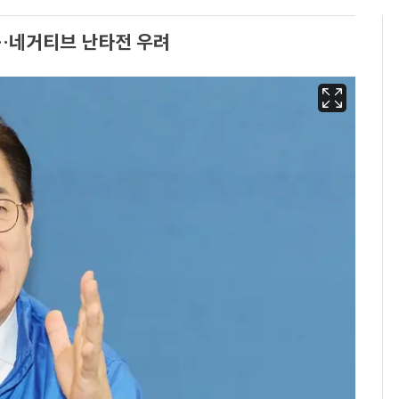
…네거티브 난타전 우려
용산 거주 일본인 인플
6
루언서, SNS 라이브방
송 도중 사망
삼성전자·SK하이닉스
7