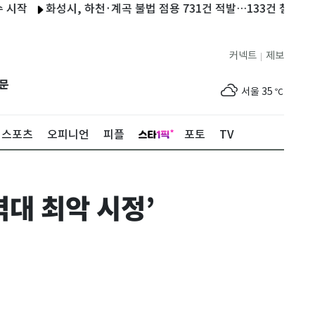
화성시, 하천·계곡 불법 점용 731건 적발…133건 철거
추미애 
커넥트
제보
|
제주
31
℃
문
서울
35
℃
부산
34
℃
스포츠
오피니언
피플
포토
TV
대구
36
℃
인천
36
℃
역대 최악 시정’
광주
35
℃
대전
35
℃
울산
31
℃
강릉
30
℃
제주
31
℃