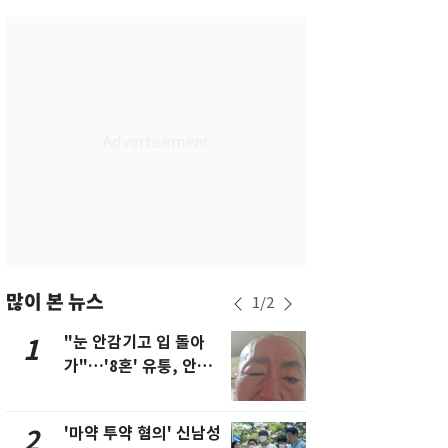
서울
35
℃
부산
34
℃
대구
36
℃
인천
36
℃
광주
35
℃
대전
35
℃
울산
31
℃
강릉
30
℃
많이 본 뉴스
1
/
2
제주
31
℃
"눈 안감기고 입 돌아
용산 거주 
1
6
가"…'8혼' 유퉁, 안면
루언서, SN
마비 근황 유튜브서 공
송 도중 사망
개
'마약 투약 혐의' 신남성
삼성전자·S
2
7