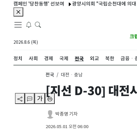
페인 '당찬동행' 선보여
광양시의회 "국립순천대에 의대·대학병원
크
2026.8.6 (목)
전국
정치
사회
경제
국제
외교
북한
금융ㆍ
전국
대전ㆍ충남
[지선 D-30] 대전
가
박종명 기자
2026.05.01 오전 06:00