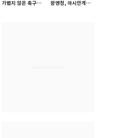
가볍지 않은 축구대
왕옌청, 아시안게임
표팀 '임시 감독' 무게
서 한국전 '표적 등판'
가능성