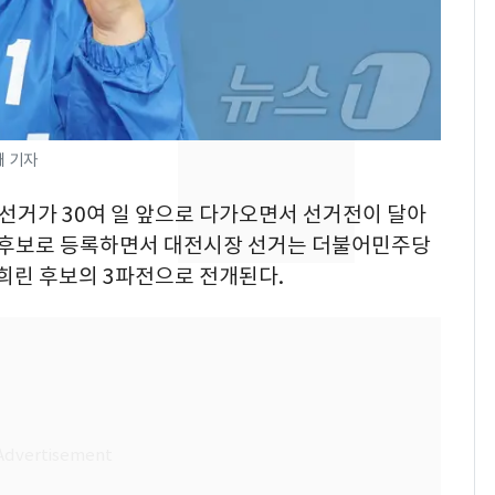
"주주 환원 의미 있게
확대할 것" 약속
태풍도 "거긴 너무 뜨거
8
워"…한반도 비켜가는
'돌핀'과 '찬홈'
태 기자
"하늘로 떠난 딸과의 약
9
속"…이현주 경사, 세
 선거가 30여 일 앞으로 다가오면서 선거전이 달아
번째 모발 기부
예비후보로 등록하면서 대전시장 선거는 더불어민주당
희린 후보의 3파전으로 전개된다.
[단독] 아내 가출하자
10
성매매 여성 부르고 영
아 때려 살해한 친부, 중
형