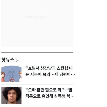
핫뉴스
"호텔서 상간남과 스킨십 나
눈 시누이 목격…제 남편이
입 다물라 하네요"
"오빠 잠깐 집으로 와"…딸
틱톡으로 유인해 성폭행 복수
한 아빠