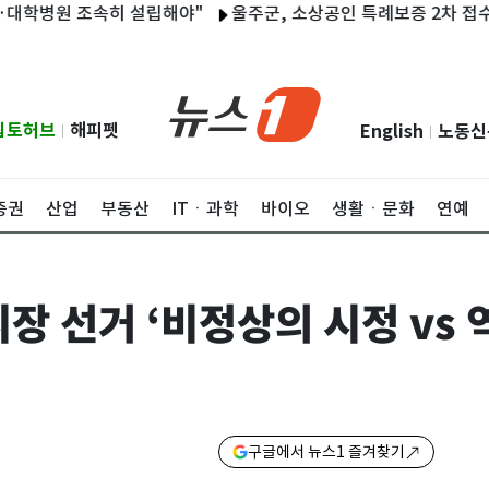
 조속히 설립해야"
울주군, 소상공인 특례보증 2차 접수 시작
립토허브
해피펫
English
노동신
|
|
증권
산업
부동산
ITㆍ과학
바이오
생활ㆍ문화
연예
시장 선거 ‘비정상의 시정 vs 
구글에서 뉴스1 즐겨찾기