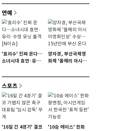
연예
'효리수' 진짜 온다…
양자경, 부산국제영
소녀시대 효연·유리·
화제 '올해의 아시아
수영 유닛 출격 [N이
영화인상' 수상…15
슈]
년만에 부산 온다
스포츠
'16일 간 4경기' 결코
'10승 에이스' 한화