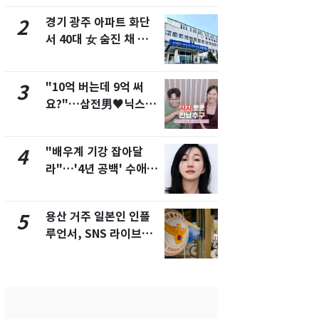
개
경기 광주 아파트 화단
삼성전자·S
2
7
서 40대 女 숨진 채 발
"주주 환원 
견…시신 옆엔 '이불'
확대할 것" 
"10억 버는데 9억 써
"하늘로 떠
3
8
요?"…삼전男♥닉스女
속"…이현주
3:3 단체소개팅 예능 화
번째 모발 
제
"배우계 기강 잡아달
펄펄 끓는 서
4
9
라"…'4년 공백' 수애,
돌파하나…한
SNS 오픈·프로필 공개
폭염[오늘날
화제
용산 거주 일본인 인플
전남광주통
5
10
루언서, SNS 라이브방
무부시장 후
송 도중 사망
윤난실 지명