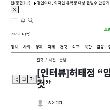
(종합2보)
경인여대, 외국인 유학생 대상 팥빙수 만들기 체험
크
2026.8.6 (목)
전국
정치
사회
경제
국제
외교
북한
금융ㆍ
전국
대전ㆍ충남
[인터뷰]허태정 “
가
것”
박종명 기자