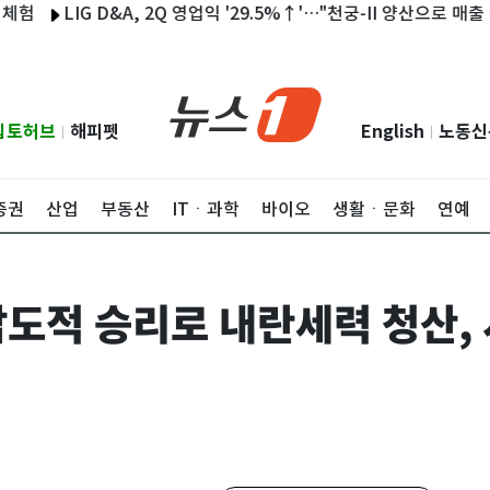
LIG D&A, 2Q 영업익 '29.5%↑'…"천궁-II 양산으로 매출 증가"(종
립토허브
해피펫
English
노동신
|
|
증권
산업
부동산
ITㆍ과학
바이오
생활ㆍ문화
연예
압도적 승리로 내란세력 청산,