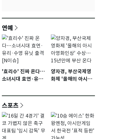
연예
'효리수' 진짜 온다…
양자경, 부산국제영
소녀시대 효연·유리·
화제 '올해의 아시아
수영 유닛 출격 [N이
영화인상' 수상…15
슈]
년만에 부산 온다
스포츠