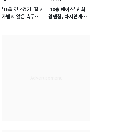
'16일 간 4경기' 결코
'10승 에이스' 한화
가볍지 않은 축구대
왕옌청, 아시안게임
표팀 '임시 감독' 무게
서 한국전 '표적 등판'
가능성