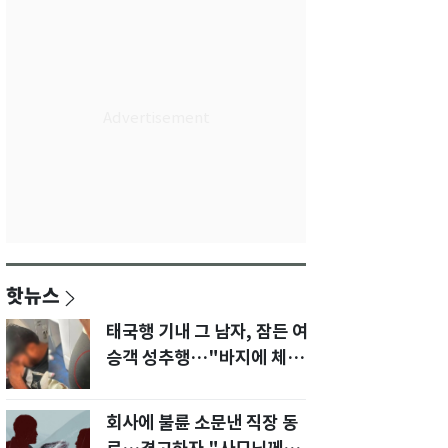
핫뉴스
태국행 기내 그 남자, 잠든 여
승객 성추행…"바지에 체액
까지 묻었다"
회사에 불륜 소문낸 직장 동