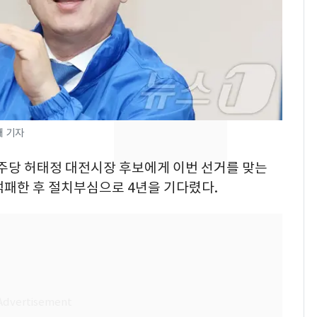
삼성전자·SK하이닉스
7
"주주 환원 의미 있게
확대할 것" 약속
"하늘로 떠난 딸과의 약
8
속"…이현주 경사, 세
번째 모발 기부
태 기자
펄펄 끓는 서울, 40도
9
민주당 허태정 대전시장 후보에게 이번 선거를 맞는
돌파하나…한낮 39도
폭염[오늘날씨]
석패한 후 절치부심으로 4년을 기다렸다.
전남광주통합특별시 정
10
무부시장 후보 백승주·
윤난실 지명