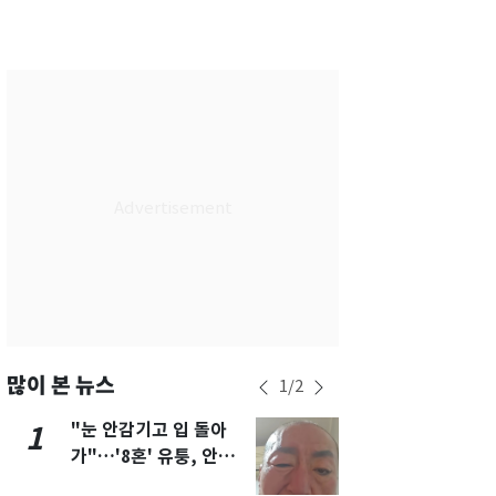
서울
37
℃
부산
33
℃
대구
37
℃
인천
36
℃
광주
36
℃
대전
35
℃
울산
32
℃
강릉
30
℃
제주
31
℃
많이 본 뉴스
1
/
2
"눈 안감기고 입 돌아
태풍도 "거
1
6
가"…'8혼' 유퉁, 안면
워"…한반도
마비 근황 유튜브서 공
'돌핀'과 '찬