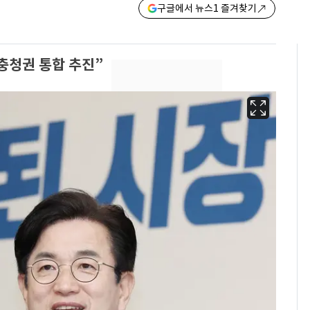
구글에서 뉴스1 즐겨찾기
 충청권 통합 추진”
태풍도 "거긴 너무 뜨거
6
워"…한반도 비켜가는
'돌핀'과 '찬홈'