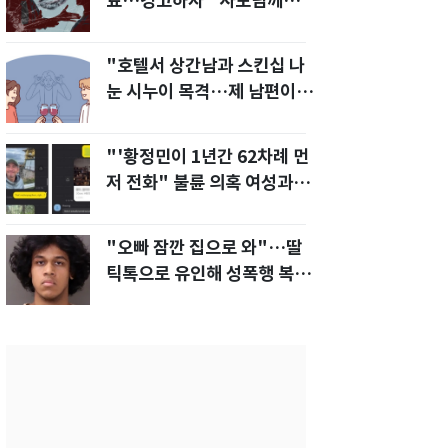
료…경고하자 "사모님께도
말씀드리겠다"
"호텔서 상간남과 스킨십 나
눈 시누이 목격…제 남편이
입 다물라 하네요"
"'황정민이 1년간 62차례 먼
저 전화" 불륜 의혹 여성과의
통화내역 공개
"오빠 잠깐 집으로 와"…딸
틱톡으로 유인해 성폭행 복수
한 아빠