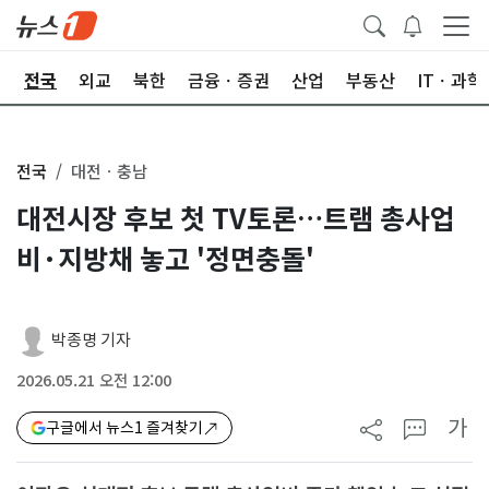
제
전국
외교
북한
금융ㆍ증권
산업
부동산
ITㆍ과학
전국
대전ㆍ충남
대전시장 후보 첫 TV토론…트램 총사업
비·지방채 놓고 '정면충돌'
박종명 기자
2026.05.21 오전 12:00
가
구글에서 뉴스1 즐겨찾기