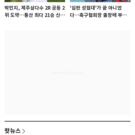
박민지, 제주삼다수 2R 공동 2
'심판 성접대'가 끝 아니었
위 도약…통산 최다 21승 신기
다…축구협회장 출장에 부인
록 도전
3회 동반 '펑펑'
핫뉴스