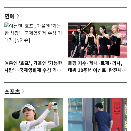
연예
여름엔 '호프', 가을엔 '가능한
블핑 지수·제니·로제·리사,
사랑'…국제영화제 수상 기대
데뷔 10주년 이벤트 '완전체'
감 [N이슈]
참석 확정…기대감 UP
스포츠