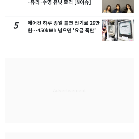
·유리·수영 유닛 출격 [N이슈]
에어컨 하루 종일 틀면 전기료 29만
5
원…450kWh 넘으면 '요금 폭탄'