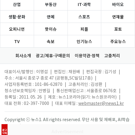
산업
부동산
IT·과학
바이오
생활·문화
연예
스포츠
연재물
오피니언
핫이슈
피플
포토
TV
속보
인기뉴스
주요뉴스
회사소개
광고/제휴·구매문의
이용약관·정책
고충처리
대표이사/발행인 : 이영섭
|
편집인 : 채원배
|
편집국장 : 김기성
|
주소 : 서울시 종로구 종로 47 (공평동,SC빌딩17층)
|
사업자등록번호 : 101-86-62870
|
고충처리인 : 김성환
|
청소년보호책임자 : 안병길
|
통신판매업신고 : 서울종로 0676호
|
등록일 : 2011. 05. 26
|
제호 : 뉴스1코리아(읽기: 뉴스원코리아)
|
대표 전화 : 02-397-7000
|
대표 이메일 :
webmaster@news1.kr
Copyright ⓒ 뉴스1. All rights reserved. 무단 사용 및 재배포, AI학습
활용 금지.
광고
삭제