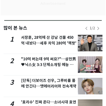
많이 본 뉴스
1
/
2
서장훈, 28억에 산 강남 건물 450
1
억 내놨다…세후 차익 280억 '잭팟'
"10억 버는데 9억 써요?"…삼전男
2
♥닉스女 3:3 단체소개팅 예능 화
제
[단독] 더보이즈 선우, 그루비룸 품
3
에 안긴다…앳에어리어와 전속계약
'효리수' 진짜 온다…소녀시대 효연
4