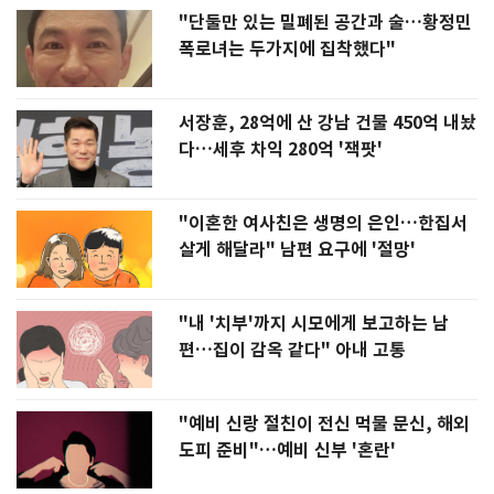
"단둘만 있는 밀폐된 공간과 술…황정민
폭로녀는 두가지에 집착했다"
서장훈, 28억에 산 강남 건물 450억 내놨
다…세후 차익 280억 '잭팟'
"이혼한 여사친은 생명의 은인…한집서
살게 해달라" 남편 요구에 '절망'
"내 '치부'까지 시모에게 보고하는 남
편…집이 감옥 같다" 아내 고통
"예비 신랑 절친이 전신 먹물 문신, 해외
도피 준비"…예비 신부 '혼란'