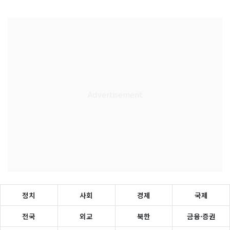
정치
사회
경제
국제
전국
외교
북한
금융·증권