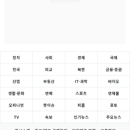
정치
사회
경제
국제
전국
외교
북한
금융·증권
산업
부동산
IT·과학
바이오
생활·문화
연예
스포츠
연재물
오피니언
핫이슈
피플
포토
TV
속보
인기뉴스
주요뉴스