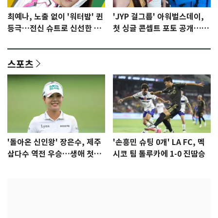
최예나, 노출 없이 '워터밤' 퀸
'JYP 걸그룹' 아워벌스데이,
등극…전신 슈트로 신선한 충
첫 싱글 콘셉트 포토 공개…청
격 [N샷]
량·키치
스포츠
'돌아온 신인왕' 장은수, 제주
'손흥민 슈팅 0개' LA FC, 멕
삼다수 역전 우승…생애 첫승
시코 팀 톨루카에 1-0 진땀승
감격