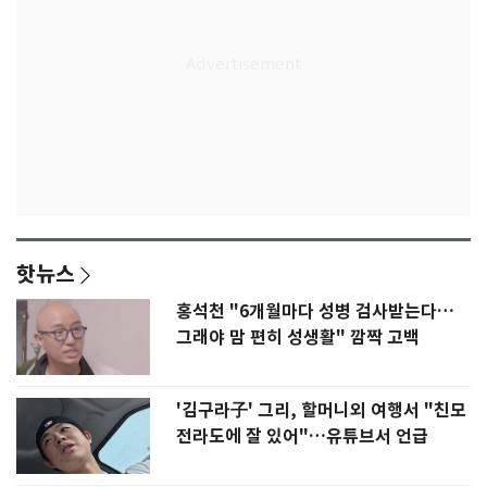
핫뉴스
홍석천 "6개월마다 성병 검사받는다…
그래야 맘 편히 성생활" 깜짝 고백
'김구라子' 그리, 할머니외 여행서 "친모
전라도에 잘 있어"…유튜브서 언급