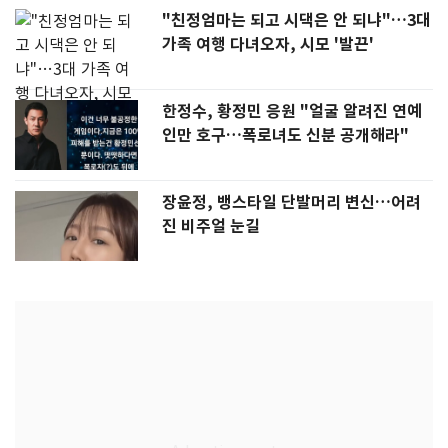
"친정엄마는 되고 시댁은 안 되냐"…3대
가족 여행 다녀오자, 시모 '발끈'
한정수, 황정민 응원 "얼굴 알려진 연예
인만 호구…폭로녀도 신분 공개해라"
장윤정, 뱅스타일 단발머리 변신…어려
진 비주얼 눈길