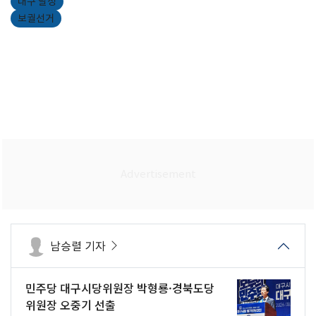
대구 달성
보궐선거
남승렬 기자
민주당 대구시당위원장 박형룡·경북도당
위원장 오중기 선출