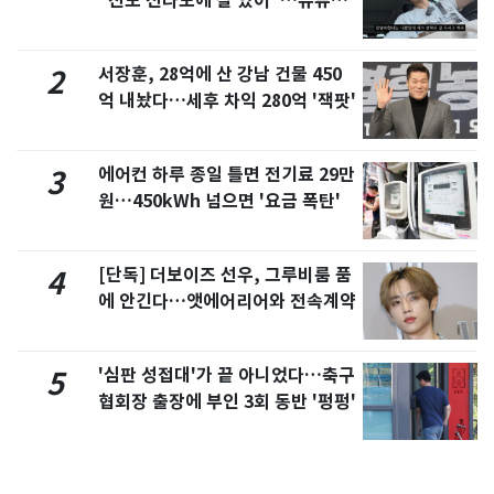
"친모 전라도에 잘 있어"…유튜브
서 언급
서장훈, 28억에 산 강남 건물 450
2
억 내놨다…세후 차익 280억 '잭팟'
에어컨 하루 종일 틀면 전기료 29만
3
원…450kWh 넘으면 '요금 폭탄'
[단독] 더보이즈 선우, 그루비룸 품
4
에 안긴다…앳에어리어와 전속계약
'심판 성접대'가 끝 아니었다…축구
5
협회장 출장에 부인 3회 동반 '펑펑'