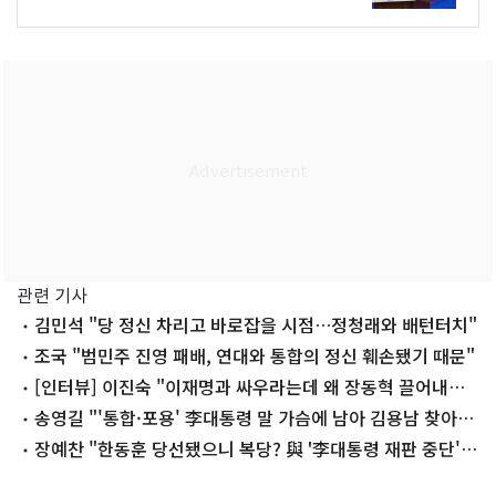
관련 기사
김민석 "당 정신 차리고 바로잡을 시점…정청래와 배턴터치"
조국 "범민주 진영 패배, 연대와 통합의 정신 훼손됐기 때문"
[인터뷰] 이진숙 "이재명과 싸우라는데 왜 장동혁 끌어내리
려 하나"
송영길 "'통합·포용' 李대통령 말 가슴에 남아 김용남 찾아
격려"
장예찬 "한동훈 당선됐으니 복당? 與 '李대통령 재판 중단'
같은 것"