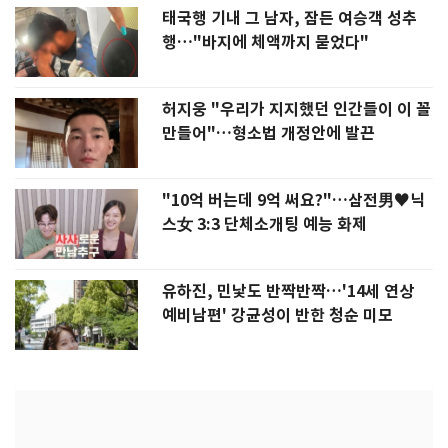
태국행 기내 그 남자, 잠든 여승객 성추
행…"바지에 체액까지 묻었다"
허지웅 "우리가 지지했던 인간들이 이 꼴
만들어"…형소법 개정안에 발끈
"10억 버는데 9억 써요?"…삼전男♥닉
스女 3:3 단체소개팅 예능 화제
유하진, 민낯도 반짝반짝…'14세 연상
예비남편' 강균성이 반한 청순 미모