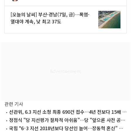
[오늘의 날씨] 부산·경남(7일, 금)…폭염·
열대야 계속, 낮 최고 37도
관련 기사
선관위, 6.3 지선 소청 최종 690건 접수…4년 전보다 15배 폭
증(종합)
정점식 "당 지선평가 절차적 아쉬움"…당 "앞으론 사전 공
유"
국힘 "6·3 지선 2018년보다 당선인 늘어…장동혁 혼신" 자