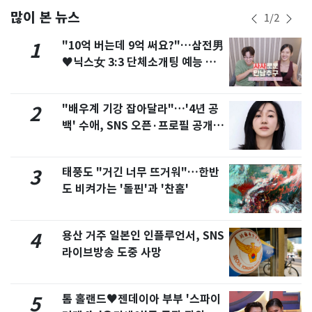
많이 본 뉴스
1
/
2
"10억 버는데 9억 써요?"…삼전男
1
♥닉스女 3:3 단체소개팅 예능 화
제
"배우계 기강 잡아달라"…'4년 공
2
백' 수애, SNS 오픈·프로필 공개
화제
태풍도 "거긴 너무 뜨거워"…한반
3
도 비켜가는 '돌핀'과 '찬홈'
용산 거주 일본인 인플루언서, SNS
4
라이브방송 도중 사망
톰 홀랜드♥젠데이아 부부 '스파이
5