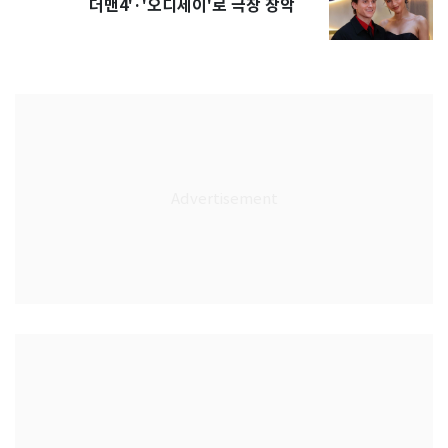
더맨4'·'오디세이'로 극장 장악