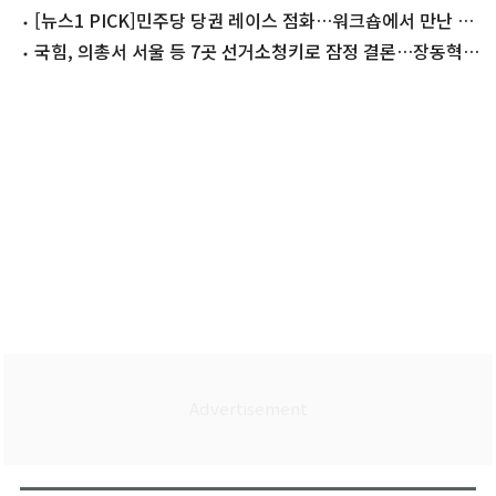
평
[뉴스1 PICK]민주당 당권 레이스 점화…워크숍에서 만난 정
청래·김민석
국힘, 의총서 서울 등 7곳 선거소청키로 잠정 결론…장동혁
사퇴론 '분출'