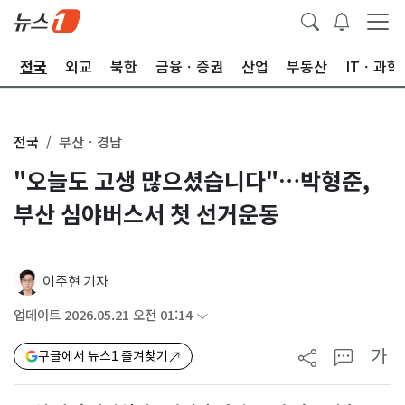
제
전국
외교
북한
금융ㆍ증권
산업
부동산
ITㆍ과학
전국
부산ㆍ경남
"오늘도 고생 많으셨습니다"…박형준,
부산 심야버스서 첫 선거운동
이주현 기자
업데이트 2026.05.21 오전 01:14
가
구글에서 뉴스1 즐겨찾기