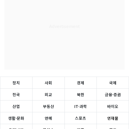
정치
사회
경제
국제
전국
외교
북한
금융·증권
산업
부동산
IT·과학
바이오
생활·문화
연예
스포츠
연재물