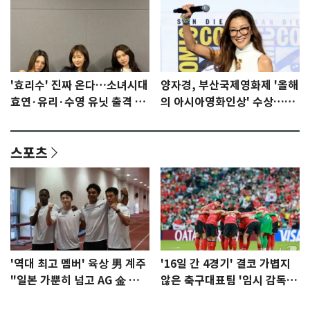
'효리수' 진짜 온다…소녀시대
양자경, 부산국제영화제 '올해
효연·유리·수영 유닛 출격 [N
의 아시아영화인상' 수상…15
이슈]
년만에 부산 온다
스포츠
'역대 최고 멤버' 육상 男 계주
'16일 간 4경기' 결코 가볍지
"일본 가뿐히 넘고 AG 金 따겠
않은 축구대표팀 '임시 감독'
다"
무게