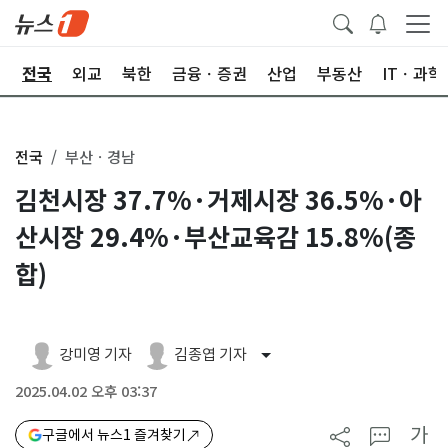
제
전국
외교
북한
금융ㆍ증권
산업
부동산
ITㆍ과학
전국
부산ㆍ경남
김천시장 37.7%·거제시장 36.5%·아
산시장 29.4%·부산교육감 15.8%(종
합)
강미영 기자
김종엽 기자
2025.04.02 오후 03:37
가
구글에서 뉴스1 즐겨찾기