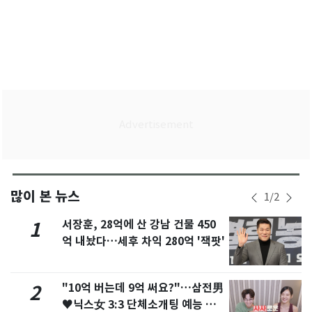
많이 본 뉴스
1
/
2
서장훈, 28억에 산 강남 건물 450
1
억 내놨다…세후 차익 280억 '잭팟'
"10억 버는데 9억 써요?"…삼전男
2
♥닉스女 3:3 단체소개팅 예능 화