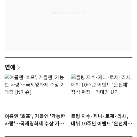
연예
여름엔 '호프', 가을엔 '가능한
블핑 지수·제니·로제·리사,
사랑'…국제영화제 수상 기대
데뷔 10주년 이벤트 '완전체'
감 [N이슈]
참석 확정…기대감 UP