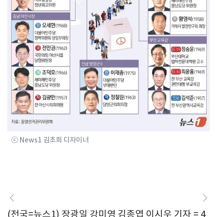
ⓒ News1 김초희 디자이너
(전국=뉴스1) 장광일 강미영 김종엽 이시우 기자 = 4