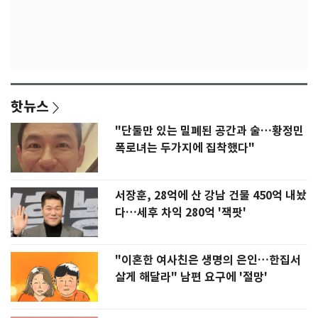
핫뉴스
"단둘만 있는 밀폐된 공간과 술…황정민
폭로녀는 두가지에 집착했다"
서장훈, 28억에 산 강남 건물 450억 내놨
다…세후 차익 280억 '잭팟'
"이혼한 여사친은 생명의 은인…한집서
살게 해달라" 남편 요구에 '절망'