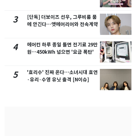
제
[단독] 더보이즈 선우, 그루비룸 품
3
에 안긴다…앳에어리어와 전속계약
에어컨 하루 종일 틀면 전기료 29만
4
원…450kWh 넘으면 '요금 폭탄'
'효리수' 진짜 온다…소녀시대 효연
5
·유리·수영 유닛 출격 [N이슈]