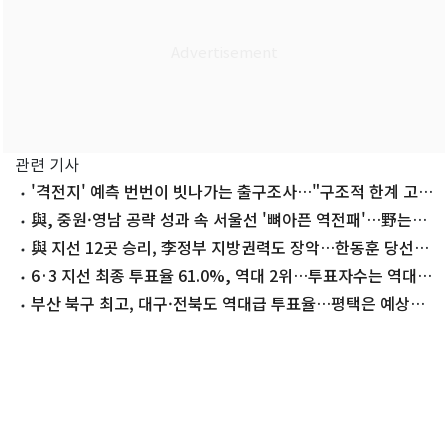
관련 기사
'격전지' 예측 번번이 빗나가는 출구조사…"구조적 한계 고민
할 때"
與, 중원·영남 공략 성과 속 서울선 '뼈아픈 역전패'…野는
마지노선 수성
與 지선 12곳 승리, 李정부 지방권력도 장악…한동훈 당선,
조국 낙선
6·3 지선 최종 투표율 61.0%, 역대 2위…투표자수는 역대
최다(종합3보)
부산 북구 최고, 대구·전북도 역대급 투표율…평택은 예상밖
저조