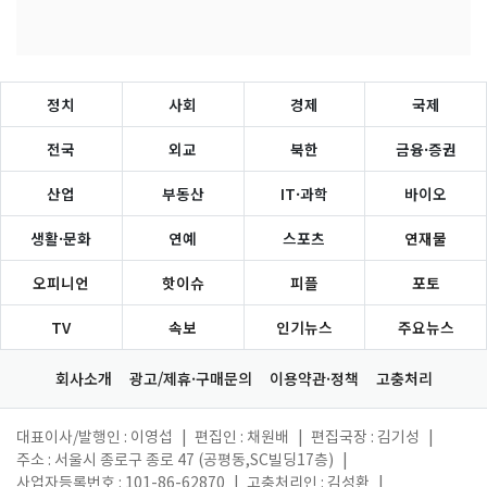
정치
사회
경제
국제
전국
외교
북한
금융·증권
산업
부동산
IT·과학
바이오
생활·문화
연예
스포츠
연재물
오피니언
핫이슈
피플
포토
TV
속보
인기뉴스
주요뉴스
회사소개
광고/제휴·구매문의
이용약관·정책
고충처리
대표이사/발행인 : 이영섭
|
편집인 : 채원배
|
편집국장 : 김기성
|
주소 : 서울시 종로구 종로 47 (공평동,SC빌딩17층)
|
사업자등록번호 : 101-86-62870
|
고충처리인 : 김성환
|