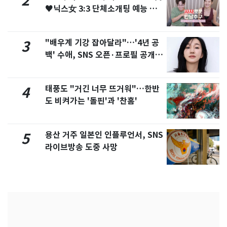
2
♥닉스女 3:3 단체소개팅 예능 화
제
"배우계 기강 잡아달라"…'4년 공
3
백' 수애, SNS 오픈·프로필 공개
화제
태풍도 "거긴 너무 뜨거워"…한반
4
도 비켜가는 '돌핀'과 '찬홈'
용산 거주 일본인 인플루언서, SNS
5
라이브방송 도중 사망