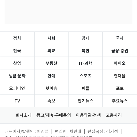
정치
사회
경제
국제
전국
외교
북한
금융·증권
산업
부동산
IT·과학
바이오
생활·문화
연예
스포츠
연재물
오피니언
핫이슈
피플
포토
TV
속보
인기뉴스
주요뉴스
회사소개
광고/제휴·구매문의
이용약관·정책
고충처리
대표이사/발행인 : 이영섭
|
편집인 : 채원배
|
편집국장 : 김기성
|