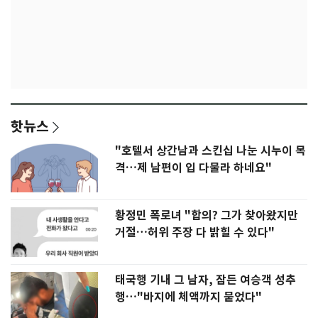
핫뉴스
"호텔서 상간남과 스킨십 나눈 시누이 목
격…제 남편이 입 다물라 하네요"
황정민 폭로녀 "합의? 그가 찾아왔지만
거절…허위 주장 다 밝힐 수 있다"
태국행 기내 그 남자, 잠든 여승객 성추
행…"바지에 체액까지 묻었다"