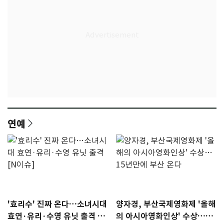
연예
'효리수' 진짜 온다…소녀시대
양자경, 부산국제영화제 '올해
효연·유리·수영 유닛 출격 [N
의 아시아영화인상' 수상…15