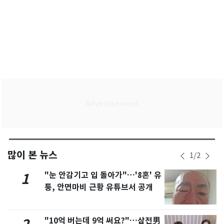
많이 본 뉴스
1
/
2
"눈 안감기고 입 돌아가"…'8혼' 유
1
퉁, 안면마비 근황 유튜브서 공개
"10억 버는데 9억 써요?"…삼전男