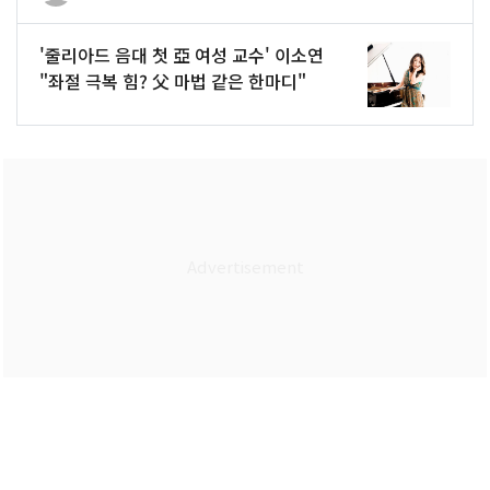
'줄리아드 음대 첫 亞 여성 교수' 이소연
"좌절 극복 힘? 父 마법 같은 한마디"