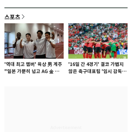
이슈]
년만에 부산 온다
스포츠
'역대 최고 멤버' 육상 男 계주
'16일 간 4경기' 결코 가볍지
"일본 가뿐히 넘고 AG 金 따겠
않은 축구대표팀 '임시 감독'
다"
무게