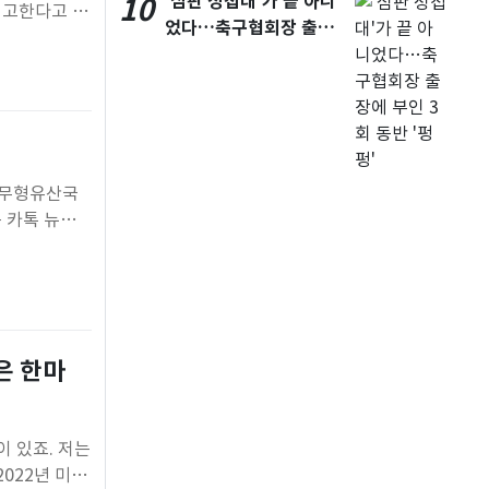
'심판 성접대'가 끝 아니
10
예고한다고 7
었다…축구협회장 출장
 기록됐다.
에 부인 3회 동반 '펑펑'
통이 이어져
△무형유산국
 카톡 뉴스1
은 한마
험이 있죠. 저는
022년 미국