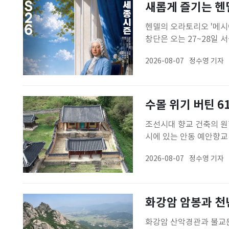
새롭게 즐기는 헨델
헨델의 오라토리오 '메시아
창단은 오는 27~28일
연한다고 7일 밝혔다.공
2026-08-07
정수영 기자
헨델 특유의 합창과 독창
보인다. 이영만 서울시
수몰 위기 버틴 6
조선시대 향교 건축의 원
시에 있는 안동 예안향교
전은 안동댐 건설에 따른
2026-08-07
정수영 기자
조선시대 유교 교육과 향
다.'예안향교지'와 '추천
화강암 암봉과 천년
화강암 산악경관과 불교문