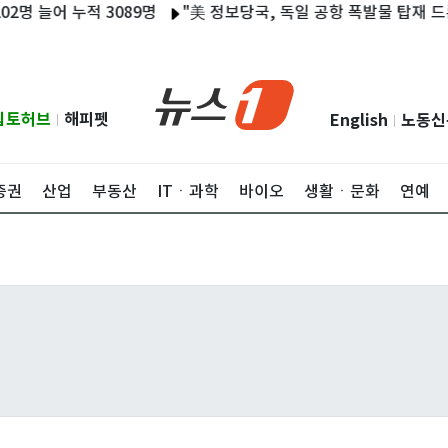
 늘어 누적 3089명
"美 정보당국, 독일 공항 폭발물 탑재 드론 
립토허브
해피펫
English
노동신
|
|
증권
산업
부동산
ITㆍ과학
바이오
생활ㆍ문화
연예