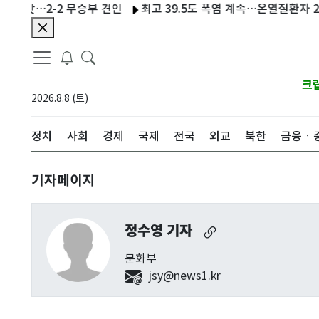
 맛…2-2 무승부 견인
최고 39.5도 폭염 계속…온열질환자 202명
크
2026.8.8 (토)
정치
사회
경제
국제
전국
외교
북한
금융ㆍ
기자페이지
정수영 기자
문화부
jsy@news1.kr