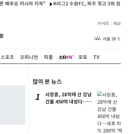
배후로 러시아 지목"
K리그2 수원FC, 파주 꺾고 3위 점프…프리조 
커넥트
제보
|
제주
28
℃
문
서울
26
℃
부산
28
℃
스포츠
오피니언
피플
포토
TV
대구
28
℃
인천
28
℃
많이 본 뉴스
광주
28
℃
서장훈, 28억에 산 강남
1
대전
28
℃
건물 450억 내놨다…세
울산
27
℃
후 차익 280억 '잭팟'
강릉
21
℃
제주
28
℃