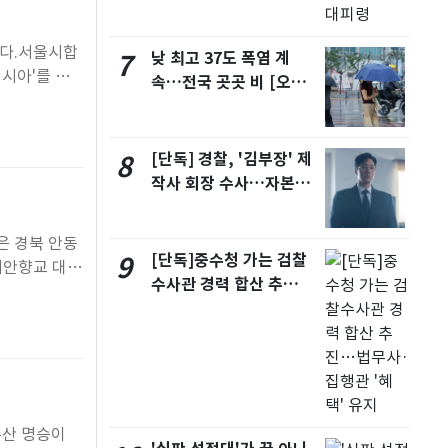
른다.서울시합
낮 최고 37도 폭염 계
7
시아'를 공
속…전국 곳곳 비 [오늘
 담아내면서도
날씨]
운 형식을 선
[단독] 경찰, '김부장' 제
8
작사 회장 수사…자본시
장법 위반 의혹
은 경북 안동
[단독]중수청 가는 검찰
9
예안향교 대성
수사관 경력 합산 추
 건축물이다.
진…법무사·집행관 '혜
 평가를 받는
택' 유지
유산 명승이