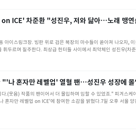
시와 오후 1시에 진행될
 on ICE' 차준환 "성진우, 저와 닮아…노래 맹연
목동 아이스링크장. 빙판 위로 검은 복장의 마수들이 쏟아져 나오자, 
검을 휘두르며 질주한다. 최상급 헌터들 사이에서 최약체인 성진우(차준
 쓰러진다. 하지만 퀘스트를 하나씩 클리어하며 마침내 최강의 '그
스'가 마수를 때려잡는 헌터로 변신했다. 국가대표 피겨 선수 차준환(
만 레벨업
 "'나 혼자만 레벨업' 열혈 팬…성진우 성장에 몰
니다.(웃음) 작품의 팬이어서 더 몰입하며 임할 수 있었죠." 피겨스
'나 혼자만 레벨업 on ICE'에 참여한 소감을 밝혔다.7일 오후 서울 
 레벨업 on ICE' 프레스콜이 열렸다. 이 자리에는 차준환을 비롯
우진하 연출, 김해진 안무감독 등 총 10명이 참석했다.차준환은 이 