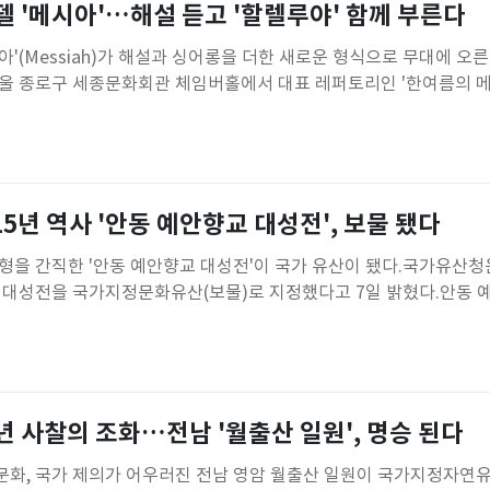
 '메시아'…해설 듣고 '할렐루야' 함께 부른다
'(Messiah)가 해설과 싱어롱을 더한 새로운 형식으로 무대에 오
 서울 종로구 세종문화회관 체임버홀에서 대표 레퍼토리인 '한여름의 메
연은 '메시아'의 주요 장면을 중심으로 구성해 작품의 서사를 충실히
의 매력을 균형 있게 들려준다.올해는 관객과의 소통을 강화한 새로
합창단·소년소녀
15년 역사 '안동 예안향교 대성전', 보물 됐다
형을 간직한 '안동 예안향교 대성전'이 국가 유산이 됐다.국가유산청
 대성전을 국가지정문화유산(보물)로 지정했다고 7일 밝혔다.안동 
 수몰 위기 속에서도 원위치를 지켜 지역사회의 정체성을 보존해 온
촌 사회 운영의 중심 역할을 담당해 역사적 가치와 희소성이 높다는
집' 등에 따르면
 사찰의 조화…전남 '월출산 일원', 명승 된다
화, 국가 제의가 어우러진 전남 영암 월출산 일원이 국가지정자연