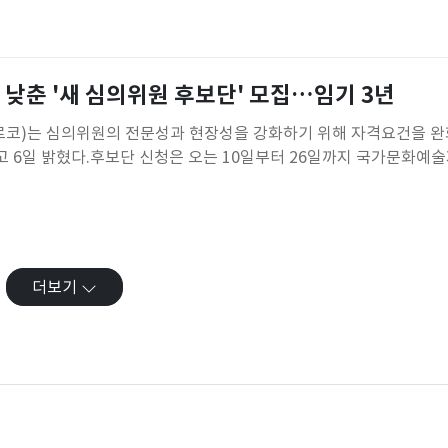
의 아시아계 여성 피아노 교수로 임용된 피아니스트 이소연(47)은 2
른 거절에 좌절할 때마다 아버지의 이 한마디를 되새기며 다시 일
 낮춘 '새 심의위원 후보단' 모집…임기 3년
코)는 심의위원의 전문성과 현장성을 강화하기 위해 자격요건을 완
 6일 밝혔다.후보단 신청은 오는 10일부터 26일까지 국가문화예
. 선정된 전문가는 2027년 지원사업 공모부터 향후 3년간 아르코 지
동하게 된다.아르코는 이번 모집에서 현장에서 활발히 활동하는 전문
 통해 실질적인 전문성을
더보기