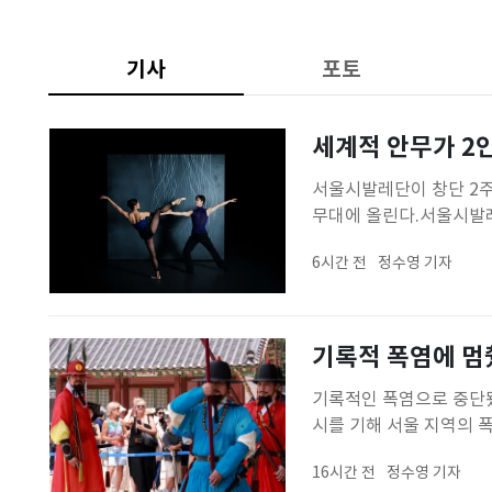
기사
포토
세계적 안무가 2
서울시발레단이 창단 2
무대에 올린다.서울시발레
음과 소녀'를 선보인다. 더
6시간 전
정수영 기자
는 유럽 무용계를 대표하는 
초연으로 공개된다
기록적 폭염에 멈
기록적인 폭염으로 중단됐
시를 기해 서울 지역의 
다.이에 따라 경복궁 흥례
16시간 전
정수영 기자
문장이 근무를 교대하는 