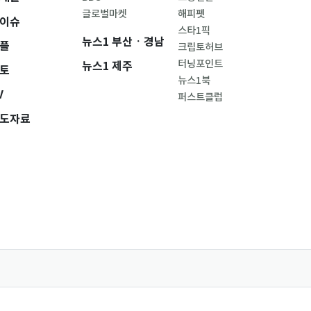
글로벌마켓
해피펫
이슈
스타1픽
뉴스1 부산ㆍ경남
플
크립토허브
터닝포인트
뉴스1 제주
토
뉴스1북
V
퍼스트클럽
도자료