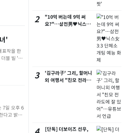
서울
26
℃
"10억 버는데 9억 써
2
부산
28
℃
요?"…삼전男♥닉스女
대구
28
℃
3:3 단체소개팅 예능 화
녀'
제
인천
28
℃
대표작을 한
광주
28
℃
더블 빌 '죽
대전
28
℃
.이번 공연에서
au)이 아시아
'김구라子' 그리, 할머니
3
울산
27
℃
외 여행서 "친모 전라도
강릉
21
℃
에 잘 있어"…유튜브서
언급
제주
28
℃
7일 오후 6
영한다고 밝혔
을 지키던 수
검하는 광화
[단독] 더보이즈 선우,
4