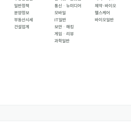
일반정책
통신ㆍ뉴미디어
제약·바이오
분양정보
모바일
헬스케어
부동산시세
IT일반
바이오일반
건설업계
보안ㆍ해킹
게임ㆍ리뷰
과학일반