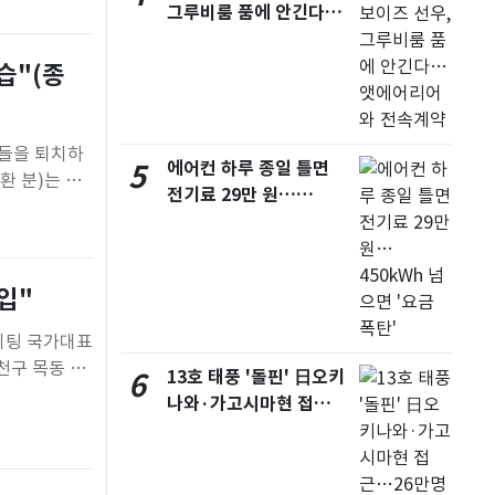
그루비룸 품에 안긴다…
앳에어리어와 전속계약
습"(종
이들을 퇴치하
에어컨 하루 종일 틀면
5
환 분)는 마
전기료 29만 원…
림자 군주'로
450kWh 넘으면 '요금
25)이 아이
폭탄'
입"
케이팅 국가대표
양천구 목동 아
13호 태풍 '돌핀' 日오키
6
해 피겨 국가대
나와·가고시마현 접
공연에서 최약
근…26만명 대피령