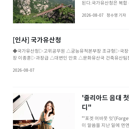
된다.국가유산청은 복합 
일 밝혔다.월출산은 '삼
2026-08-07
정수영 기자
주봉인 천황봉은 통일신라
온 영산이다. 또 고려부
[인사] 국가유산청
◆국가유산청▷고위공무원 △궁능유적본부장 조규형▷국장급
장 이종훈▷과장급 △대변인 안호 △문화유산국 건축유산팀장
제보, 이메일 opinion@news1.kr (확인용 담당자 연락처 포
2026-08-07
'줄리아드 음대 첫
디"
"'포겟 어바웃 잇'(Forg
이 말씀을 지난 일에 연연