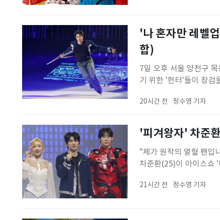
문 파수의식도 오전 11
'나 혼자만 레벨업
합)
7일 오후 서울 양천구 
기 위한 '헌터'들이 장
수의 공격에 속수무책으로
20시간 전
정수영 기자
거듭난다.'은반 위의 프린
스쇼로 탄생한 '나 혼자
'피겨왕자' 차준환
"제가 원작의 열혈 팬입
차준환(25)이 아이스쇼 
이스링크에서는 '나 혼자만
21시간 전
정수영 기자
표 출신 이시형·김예림, 
체 병기에서 최