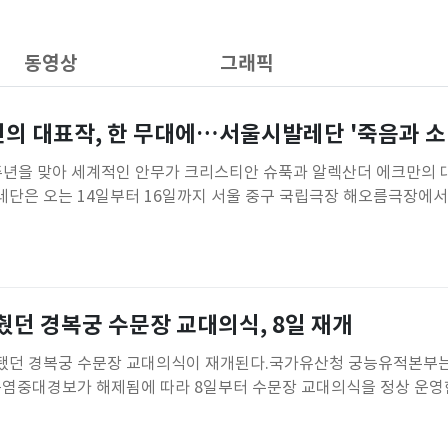
동영상
그래픽
인의 대표작, 한 무대에…서울시발레단 '죽음과 소
주년을 맞아 세계적인 안무가 크리스티안 슈푹과 알렉산더 에크만의 
단은 오는 14일부터 16일까지 서울 중구 국립극장 해오름극장에서 
블 빌(Double Bill)은 두 작품을 한 무대에 올리는 공연을 뜻한다
크리스티안 슈푹의 초기 대표작 '일곱 번째 파랑'(Das siebte Bl
췄던 경복궁 수문장 교대의식, 8일 재개
던 경복궁 수문장 교대의식이 재개된다.국가유산청 궁능유적본부는 
폭염중대경보가 해제됨에 따라 8일부터 수문장 교대의식을 정상 운
문 광장과 광화문 일대에서는 오전 10시와 오후 2시, 조선시대 궁궐
재현 행사가 다시 열린다.광화문을 지키는 군사들의 근무 상태를 점