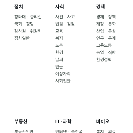
정치
사회
경제
청와대ㆍ총리실
사건ㆍ사고
경제ㆍ정책
국회ㆍ정당
법원ㆍ검찰
재정ㆍ통화
감사원ㆍ위원회
교육
산업ㆍ통상
정치일반
복지
인구ㆍ통계
노동
고용노동
환경
농업ㆍ식량
날씨
환경정책
인물
여성가족
사회일반
부동산
IT·과학
바이오
부동산일반
인터넷ㆍ플랫폼
복지ㆍ의료