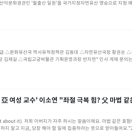
산악문화경관인 '월출산 일원'을 국가지정자연유산 명승으로 지정 
국사기'에 월나군(현 전남광주통합특별시 영암군)의 '월내악'으로 처음
 시기부터 국가 제사가 거행된 곳으로, 산악신앙과 국가 의례의 전
터 조선까지 서남부 불교
 △문화유산국 역사유적정책관 김동대 △자연유산국장 황권순 
 김재길 △국립고궁박물관 기획운영과장 반지연* 인사 게재 문의는
함)
 亞 여성 교수' 이소연 "좌절 극복 힘? 父 마법 같
et about it). 저희 아버지가 자주 하시는 말씀이에요. 마법 같은 효
하지 말고 지금, 당장 해야 할 일에 집중하라는 뜻으로 받아들여요."2