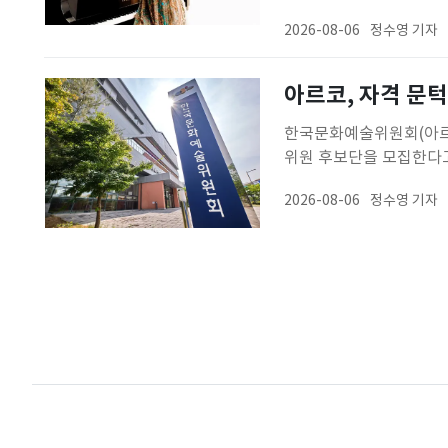
명문 줄리아드 음대 최초
2026-08-06
정수영 기자
디션과 매니지먼트의 잇따
다.이소연은 9
아르코, 자격 문턱
한국문화예술위원회(아르
위원 후보단을 모집한다고
(NCAS)을 통해 받는다
2026-08-06
정수영 기자
·평가·자문위원으로 활
확대하고, 다양한 경력을