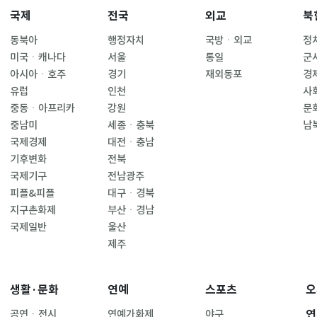
국제
전국
외교
북
동북아
행정자치
국방ㆍ외교
정
미국ㆍ캐나다
서울
통일
군
아시아ㆍ호주
경기
재외동포
경
유럽
인천
사
중동ㆍ아프리카
강원
문
중남미
세종ㆍ충북
남
국제경제
대전ㆍ충남
기후변화
전북
국제기구
전남광주
피플&피플
대구ㆍ경북
지구촌화제
부산ㆍ경남
국제일반
울산
제주
생활·문화
연예
스포츠
오
연
공연ㆍ전시
연예가화제
야구