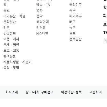
책
방송ㆍTV
해외야구
핫
종교
영화
축구
피
국가유산ㆍ학술
음악
해외축구
문화일반
해외연예
배구
포
언론
인터뷰
농구
T
건강정보
N스타일
골프
여행ㆍ레저
종목일반
보
운세ㆍ명언
도로ㆍ교통
반려동물
자동차생활ㆍ시승기
음식ㆍ맛집
회사소개
광고/제휴·구매문의
이용약관·정책
고충처리