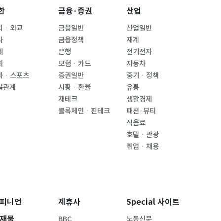
한
금융·증권
산업
치ㆍ외교
금융일반
산업일반
사
금융정책
재계
제
은행
전기전자
회
보험ㆍ카드
자동차
화ㆍ스포츠
증권일반
중기ㆍ정책
북관계
시황ㆍ환율
유통
재테크
생활경제
블록체인ㆍ핀테크
패션·뷰티
식음료
호텔ㆍ관광
취업ㆍ채용
피니언
제휴사
Special 사이트
재물
BBC
노동신문