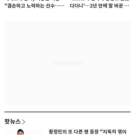
"겸손하고 노력하는 선수…좋
다더니'…2년 만에 말 바꾼 이
은 첫인상"
임생
핫뉴스
황정민의 또 다른 팬 등장 "지독히 엮이