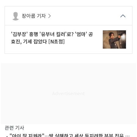
장아름 기자
'김부장' 흥행 '유부녀 킬러'로? '엄마' 공
효진, 기세 잡았다 [N초점]
관련 기사
"아이 잘 지켜라"…딸 살해하고 세상 등지려한 부부 집유 선