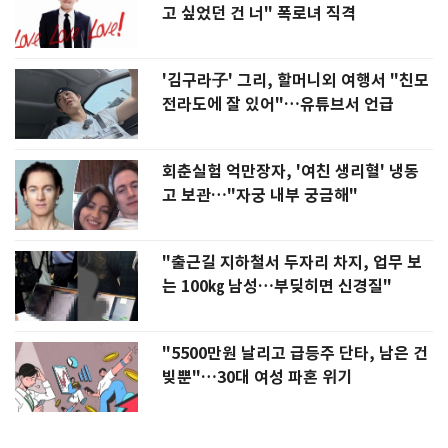
고 싶었던 건 너" 폭로녀 직격
'김구라子' 그리, 할머니외 여행서 "친모
전라도에 잘 있어"…유튜브서 언급
회춘실험 억만장자, '여친 생리혈' 냉동
고 보관…"자궁 내부 궁금해"
"출근길 지하철서 두자리 차지, 업무 보
는 100㎏ 남성…부딪히면 신경질"
"5500만원 날리고 급등주 단타, 남은 건
빚뿐"…30대 여성 파혼 위기