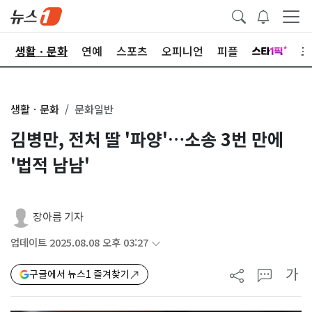
오
생활ㆍ문화
연예
스포츠
오피니언
피플
포
생활ㆍ문화
문화일반
김병만, 전처 딸 '파양'…소송 3번 만에
'법적 남남'
장아름 기자
업데이트 2025.08.08 오후 03:27
가
구글에서 뉴스1 즐겨찾기