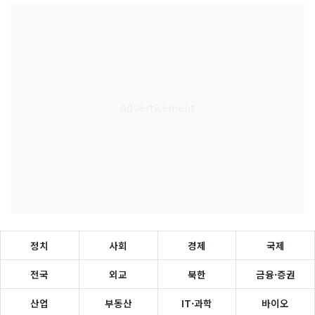
정치
사회
경제
국제
전국
외교
북한
금융·증권
산업
부동산
IT·과학
바이오