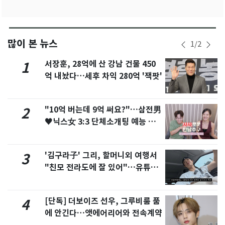
많이 본 뉴스
1
/
2
서장훈, 28억에 산 강남 건물 450
1
억 내놨다…세후 차익 280억 '잭팟'
"10억 버는데 9억 써요?"…삼전男
2
♥닉스女 3:3 단체소개팅 예능 화
제
'김구라子' 그리, 할머니외 여행서
3
"친모 전라도에 잘 있어"…유튜브
서 언급
[단독] 더보이즈 선우, 그루비룸 품
4
에 안긴다…앳에어리어와 전속계약