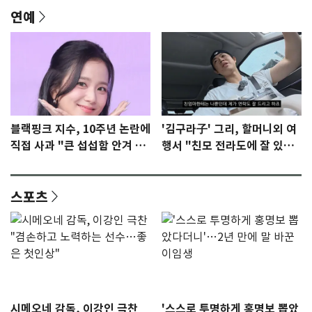
연예
블랙핑크 지수, 10주년 논란에
'김구라子' 그리, 할머니외 여
직접 사과 "큰 섭섭함 안겨 미
행서 "친모 전라도에 잘 있
안"
어"…유튜브서 언급
스포츠
시메오네 감독, 이강인 극찬
'스스로 투명하게 홍명보 뽑았