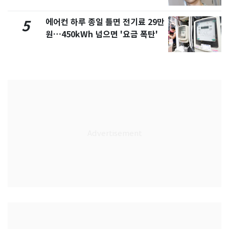
에어컨 하루 종일 틀면 전기료 29만
5
원…450kWh 넘으면 '요금 폭탄'