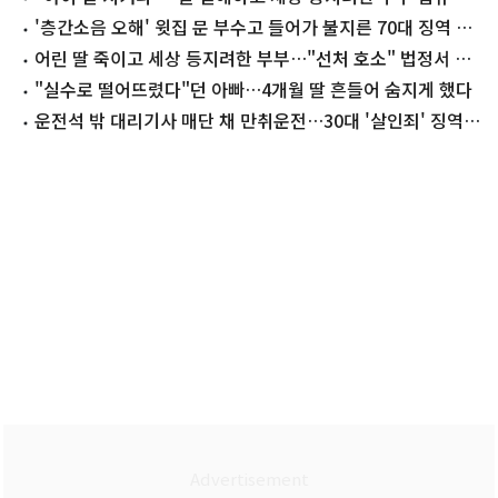
처
'층간소음 오해' 윗집 문 부수고 들어가 불지른 70대 징역 3
년
어린 딸 죽이고 세상 등지려한 부부…"선처 호소" 법정서 눈
물
"실수로 떨어뜨렸다"던 아빠…4개월 딸 흔들어 숨지게 했다
운전석 밖 대리기사 매단 채 만취운전…30대 '살인죄' 징역
13년 선고