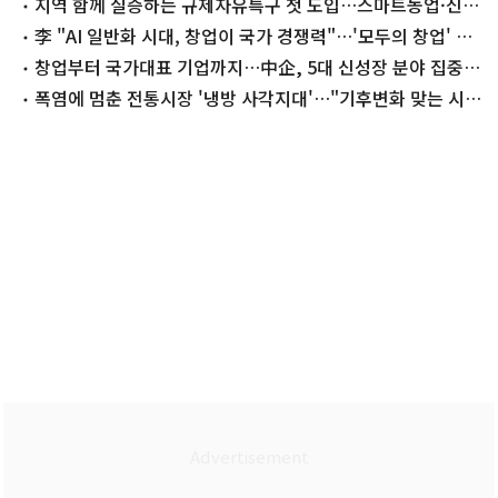
운다
지역 함께 실증하는 규제자유특구 첫 도입…스마트농업·신
해양레저 추진
李 "AI 일반화 시대, 창업이 국가 경쟁력"…'모두의 창업' 재
시동
창업부터 국가대표 기업까지…中企, 5대 신성장 분야 집중
육성
폭염에 멈춘 전통시장 '냉방 사각지대'…"기후변화 맞는 시설
개선해야"