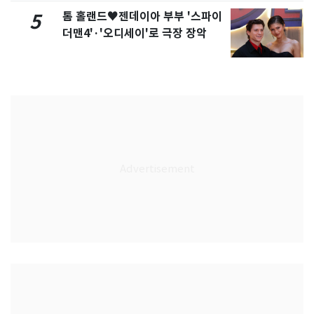
톰 홀랜드♥젠데이아 부부 '스파이
5
더맨4'·'오디세이'로 극장 장악