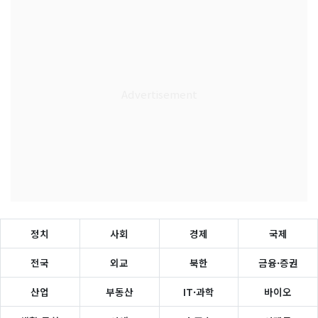
정치
사회
경제
국제
전국
외교
북한
금융·증권
산업
부동산
IT·과학
바이오