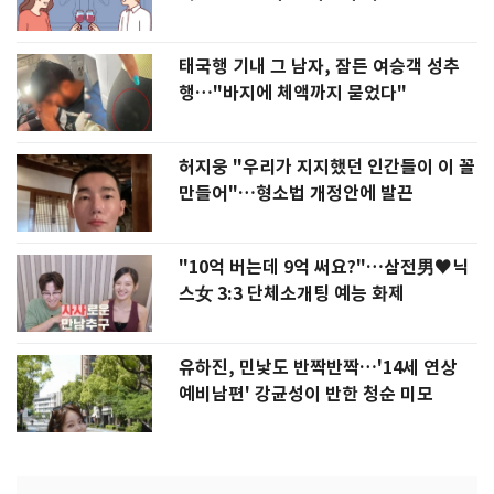
태국행 기내 그 남자, 잠든 여승객 성추
행…"바지에 체액까지 묻었다"
허지웅 "우리가 지지했던 인간들이 이 꼴
만들어"…형소법 개정안에 발끈
"10억 버는데 9억 써요?"…삼전男♥닉
스女 3:3 단체소개팅 예능 화제
유하진, 민낯도 반짝반짝…'14세 연상
예비남편' 강균성이 반한 청순 미모