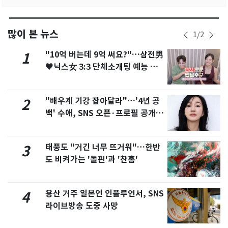
많이 본 뉴스
1
/
2
"10억 버는데 9억 써요?"…삼전男
1
♥닉스女 3:3 단체소개팅 예능 화
제
"배우계 기강 잡아달라"…'4년 공
2
백' 수애, SNS 오픈·프로필 공개
화제
태풍도 "거긴 너무 뜨거워"…한반
3
도 비켜가는 '돌핀'과 '찬홈'
용산 거주 일본인 인플루언서, SNS
4
라이브방송 도중 사망