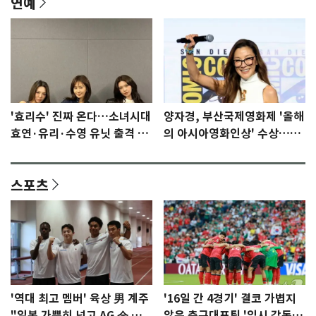
연예
'효리수' 진짜 온다…소녀시대
양자경, 부산국제영화제 '올해
효연·유리·수영 유닛 출격 [N
의 아시아영화인상' 수상…15
이슈]
년만에 부산 온다
스포츠
'역대 최고 멤버' 육상 男 계주
'16일 간 4경기' 결코 가볍지
"일본 가뿐히 넘고 AG 金 따겠
않은 축구대표팀 '임시 감독'