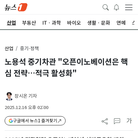
권
산업
부동산
ITㆍ과학
바이오
생활ㆍ문화
연예
스
산업
중기·정책
노용석 중기차관 "오픈이노베이션은 핵
심 전략…적극 활성화"
장시온 기자
2025.12.16 오후 02:00
가
구글에서 뉴스1 즐겨찾기