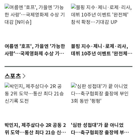
여름엔 '호프', 가을엔 '가능한
블핑 지수·제니·로제·리사,
사랑'…국제영화제 수상 기대
데뷔 10주년 이벤트 '완전체'
감 [N이슈]
참석 확정…기대감 UP
스포츠
박민지, 제주삼다수 2R 공동 2
'심판 성접대'가 끝 아니었
위 도약…통산 최다 21승 신기
다…축구협회장 출장에 부인