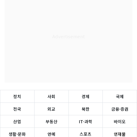
정치
사회
경제
국제
전국
외교
북한
금융·증권
산업
부동산
IT·과학
바이오
생활·문화
연예
스포츠
연재물