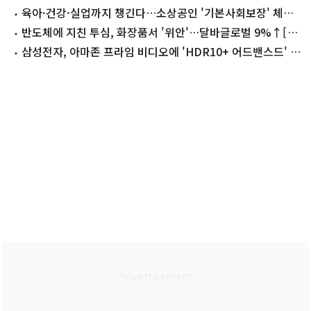
육아·건강·실업까지 챙긴다…소상공인 '기본사회보장' 체계
구축
반도체에 지친 투심, 화장품서 '위안'…달바글로벌 9%↑[핫
종목]
삼성전자, 아마존 프라임 비디오에 'HDR10+ 어드밴스드' 적
용