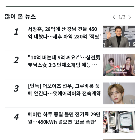
많이 본 뉴스
1
/
2
서장훈, 28억에 산 강남 건물 450
1
억 내놨다…세후 차익 280억 '잭팟'
"10억 버는데 9억 써요?"…삼전男
2
♥닉스女 3:3 단체소개팅 예능 화
제
[단독] 더보이즈 선우, 그루비룸 품
3
에 안긴다…앳에어리어와 전속계약
에어컨 하루 종일 틀면 전기료 29만
4
원…450kWh 넘으면 '요금 폭탄'