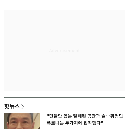
록 도전
3회 동반 '펑펑'
핫뉴스
"단둘만 있는 밀폐된 공간과 술…황정민
폭로녀는 두가지에 집착했다"