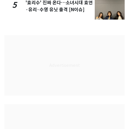
'효리수' 진짜 온다…소녀시대 효연
5
·유리·수영 유닛 출격 [N이슈]