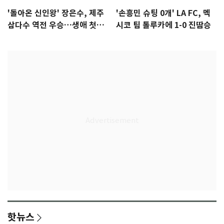
'돌아온 신인왕' 장은수, 제주
'손흥민 슈팅 0개' LA FC, 멕
삼다수 역전 우승…생애 첫승
시코 팀 톨루카에 1-0 진땀승
감격
핫뉴스