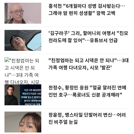
홍석천 "6개월마다 성병 검사받는다…
그래야 맘 편히 성생활" 깜짝 고백
'김구라子' 그리, 할머니외 여행서 "친모
전라도에 잘 있어"…유튜브서 언급
"친정엄마는 되고 시댁은 안 되냐"…3대
가족 여행 다녀오자, 시모 '발끈'
한정수, 황정민 응원 "얼굴 알려진 연예
인만 호구…폭로녀도 신분 공개해라"
장윤정, 뱅스타일 단발머리 변신…어려
진 비주얼 눈길