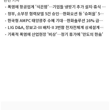
관련 기사
폭염에 항공업계 '식은땀'…기업들 냉방기 추가 설치·휴식 시
간 확대
정부, 소부장 협력모델 5건 승인…한화오션 등 '슈퍼을' 5곳
선정
한국형 AMPC 태양광주 수혜 기대…한화솔루션 16% 급등
[핫종목]
LIG D&A, 장보고-III 배치-II 3번함 전자전체계 상세설계검
토 완료
기록적 폭염에 산업현장 '비상'…정기 휴가에 '안도의 한숨'