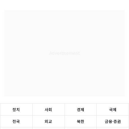
정치
사회
경제
국제
전국
외교
북한
금융·증권