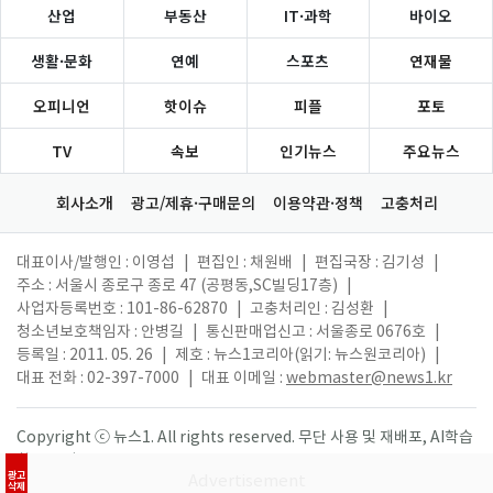
산업
부동산
IT·과학
바이오
생활·문화
연예
스포츠
연재물
오피니언
핫이슈
피플
포토
TV
속보
인기뉴스
주요뉴스
회사소개
광고/제휴·구매문의
이용약관·정책
고충처리
대표이사/발행인 : 이영섭
|
편집인 : 채원배
|
편집국장 : 김기성
|
주소 : 서울시 종로구 종로 47 (공평동,SC빌딩17층)
|
사업자등록번호 : 101-86-62870
|
고충처리인 : 김성환
|
청소년보호책임자 : 안병길
|
통신판매업신고 : 서울종로 0676호
|
등록일 : 2011. 05. 26
|
제호 : 뉴스1코리아(읽기: 뉴스원코리아)
|
대표 전화 : 02-397-7000
|
대표 이메일 :
webmaster@news1.kr
Copyright ⓒ 뉴스1. All rights reserved. 무단 사용 및 재배포, AI학습
활용 금지.
광고
삭제