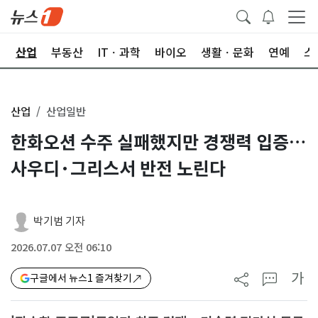
권
산업
부동산
ITㆍ과학
바이오
생활ㆍ문화
연예
스
산업
산업일반
한화오션 수주 실패했지만 경쟁력 입증…
사우디·그리스서 반전 노린다
박기범 기자
2026.07.07 오전 06:10
가
구글에서 뉴스1 즐겨찾기