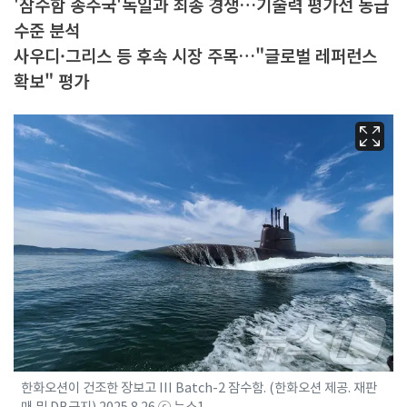
'잠수함 종주국'독일과 최종 경쟁…기술력 평가선 동급
수준 분석
사우디·그리스 등 후속 시장 주목…"글로벌 레퍼런스
확보" 평가
한화오션이 건조한 장보고 III Batch-2 잠수함. (한화오션 제공. 재판
매 및 DB금지) 2025.8.26 ⓒ 뉴스1