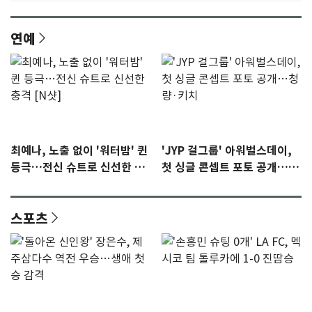
연예
최예나, 노출 없이 '워터밤' 퀸
'JYP 걸그룹' 아워벌스데이,
등극…전신 슈트로 신선한 충
첫 싱글 콘셉트 포토 공개…청
격 [N샷]
량·키치
스포츠