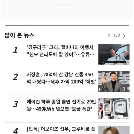
많이 본 뉴스
1
/
2
'김구라子' 그리, 할머니외 여행서
1
"친모 전라도에 잘 있어"…유튜브
서 언급
서장훈, 28억에 산 강남 건물 450
2
억 내놨다…세후 차익 280억 '잭팟'
에어컨 하루 종일 틀면 전기료 29만
3
원…450kWh 넘으면 '요금 폭탄'
[단독] 더보이즈 선우, 그루비룸 품
4