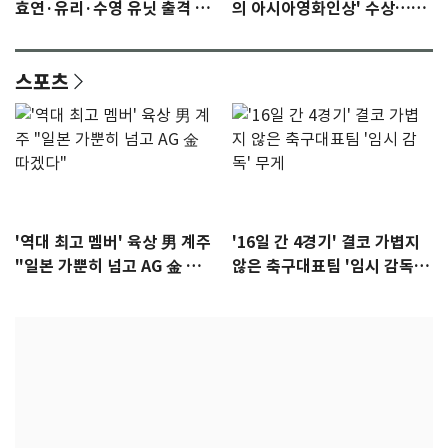
효연·유리·수영 유닛 출격 [N
의 아시아영화인상' 수상…15
이슈]
년만에 부산 온다
스포츠
'역대 최고 멤버' 육상 男 계주
'16일 간 4경기' 결코 가볍지
"일본 가뿐히 넘고 AG 金 따겠
않은 축구대표팀 '임시 감독'
다"
무게