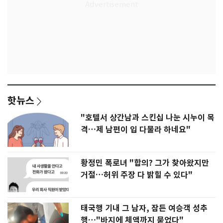
핫뉴스
"호텔서 상간남과 스킨십 나눈 시누이 목
격…제 남편이 입 다물라 하네요"
황정민 폭로녀 "합의? 그가 찾아왔지만
거절…허위 주장 다 밝힐 수 있다"
태국행 기내 그 남자, 잠든 여승객 성추
행…"바지에 체액까지 묻었다"