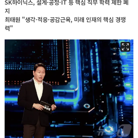
SK하이닉스, 설계·공정·IT 등 핵심 직무 학력 제한 폐
지
최태원 "생각·적응·공감근육, 미래 인재의 핵심 경쟁
력"