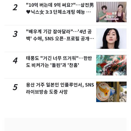
"10억 버는데 9억 써요?"…삼전男
2
♥닉스女 3:3 단체소개팅 예능 화
제
"배우계 기강 잡아달라"…'4년 공
3
백' 수애, SNS 오픈·프로필 공개
화제
태풍도 "거긴 너무 뜨거워"…한반
4
도 비켜가는 '돌핀'과 '찬홈'
용산 거주 일본인 인플루언서, SNS
5
라이브방송 도중 사망