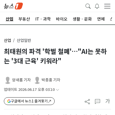
권
산업
부동산
ITㆍ과학
바이오
생활ㆍ문화
연예
스
산업
산업일반
최태원의 파격 '학벌 철폐'…"AI는 못하
는 '3대 근육' 키워라"
양새롬 기자
박종홍 기자
업데이트 2026.06.17 오후 03:10
가
구글에서 뉴스1 즐겨찾기