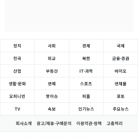
정치
사회
경제
국제
전국
외교
북한
금융·증권
산업
부동산
IT·과학
바이오
생활·문화
연예
스포츠
연재물
오피니언
핫이슈
피플
포토
TV
속보
인기뉴스
주요뉴스
회사소개
광고/제휴·구매문의
이용약관·정책
고충처리