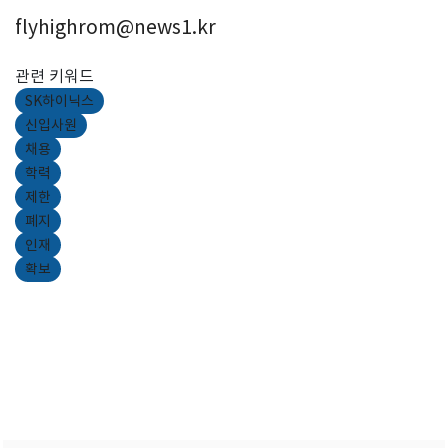
flyhighrom@news1.kr
관련 키워드
SK하이닉스
신입사원
채용
학력
제한
폐지
인재
확보