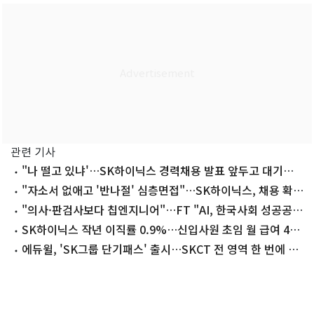
관련 기사
"나 떨고 있냐'…SK하이닉스 경력채용 발표 앞두고 대기업
들 긴장
"자소서 없애고 '반나절' 심층면접"…SK하이닉스, 채용 확
바꾼다
"의사·판검사보다 칩엔지니어"…FT "AI, 한국사회 성공공
식 바꿔"
SK하이닉스 작년 이직률 0.9%…신입사원 초임 월 급여 450
만원
에듀윌, 'SK그룹 단기패스' 출시…SKCT 전 영역 한 번에 정
리