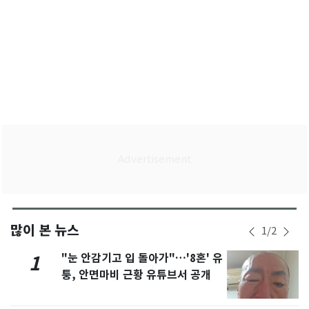
많이 본 뉴스
1
/
2
"눈 안감기고 입 돌아가"…'8혼' 유
1
퉁, 안면마비 근황 유튜브서 공개