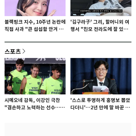
블랙핑크 지수, 10주년 논란에
'김구라子' 그리, 할머니외 여
직접 사과 "큰 섭섭함 안겨 미
행서 "친모 전라도에 잘 있
안"
어"…유튜브서 언급
스포츠
시메오네 감독, 이강인 극찬
'스스로 투명하게 홍명보 뽑았
"겸손하고 노력하는 선수…좋
다더니'…2년 만에 말 바꾼 이
은 첫인상"
임생