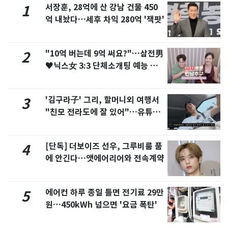
서장훈, 28억에 산 강남 건물 450
1
억 내놨다…세후 차익 280억 '잭팟'
"10억 버는데 9억 써요?"…삼전男
2
♥닉스女 3:3 단체소개팅 예능 화
제
'김구라子' 그리, 할머니외 여행서
3
"친모 전라도에 잘 있어"…유튜브
서 언급
[단독] 더보이즈 선우, 그루비룸 품
4
에 안긴다…앳에어리어와 전속계약
에어컨 하루 종일 틀면 전기료 29만
5
원…450kWh 넘으면 '요금 폭탄'