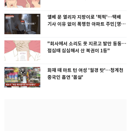
엘베 문 열리자 지팡이로 '퍽퍽'…택배
기사 이유 없이 폭행한 아파트 주민[영
상]
"회사에서 소리도 못 지르고 발만 동동…
점심때 심심해서 산 복권이 1등"
화재 때 마트 턴 여성 '월경 탓'…청계천
중국인 흡연 '몸살'