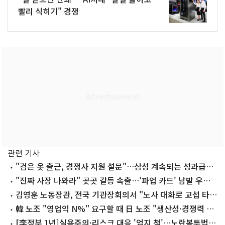
빨리 식히기" 경쟁
관련 기사
"검은 옷 출근, 경쟁사 지원 설문"…삼성 계속되는 성과급
'후유증'
"진짜 사장 나와라" 곳곳 갈등 속출…'파업 카드' 남발 우려
현실로
김영훈 노동장관, 전국 기관장회의서 "노사 대화로 교섭 타결
지원"
韓 노조 "영업익 N%" 요구할 때 日 노조 "생산성·경쟁력 제
고" 외쳐
[李정부 1년]실용주의·리스크 대응 '엄지 척'…노란봉투법