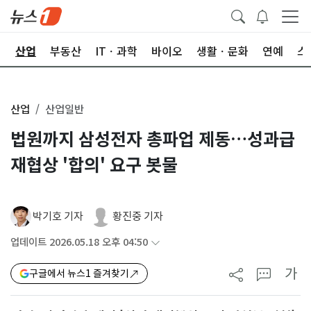
권
산업
부동산
ITㆍ과학
바이오
생활ㆍ문화
연예
스
산업
산업일반
법원까지 삼성전자 총파업 제동…성과급
재협상 '합의' 요구 봇물
박기호 기자
황진중 기자
업데이트 2026.05.18 오후 04:50
가
구글에서 뉴스1 즐겨찾기