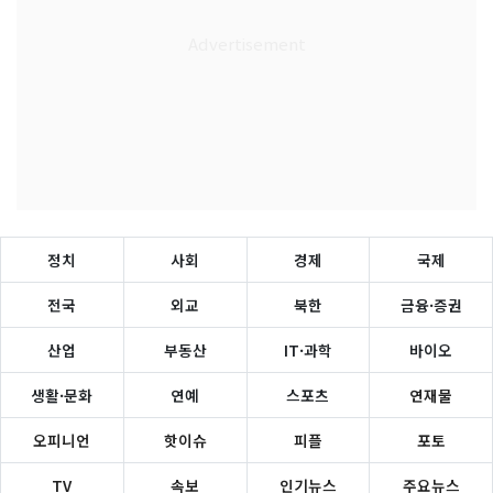
정치
사회
경제
국제
전국
외교
북한
금융·증권
산업
부동산
IT·과학
바이오
생활·문화
연예
스포츠
연재물
오피니언
핫이슈
피플
포토
TV
속보
인기뉴스
주요뉴스