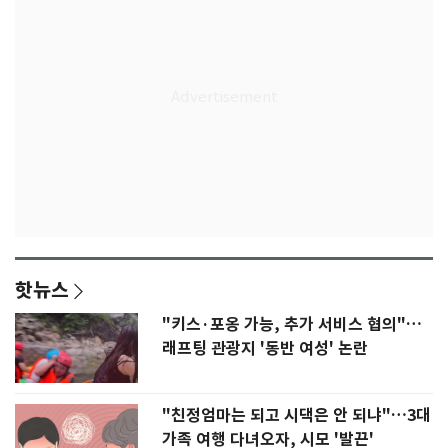
핫뉴스
"키스·포옹 가능, 추가 서비스 협의"…
래프팅 관광지 '동반 여성' 논란
"친정엄마는 되고 시댁은 안 되냐"…3대
가족 여행 다녀오자, 시모 '발끈'