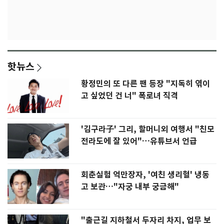
핫뉴스
황정민의 또 다른 팬 등장 "지독히 엮이
고 싶었던 건 너" 폭로녀 직격
'김구라子' 그리, 할머니외 여행서 "친모
전라도에 잘 있어"…유튜브서 언급
회춘실험 억만장자, '여친 생리혈' 냉동
고 보관…"자궁 내부 궁금해"
"출근길 지하철서 두자리 차지, 업무 보