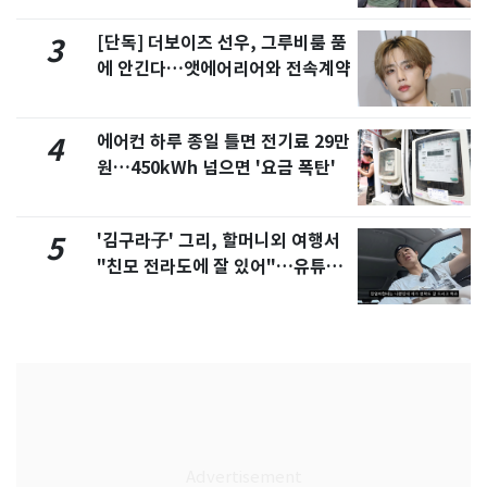
[단독] 더보이즈 선우, 그루비룸 품
3
에 안긴다…앳에어리어와 전속계약
에어컨 하루 종일 틀면 전기료 29만
4
원…450kWh 넘으면 '요금 폭탄'
'김구라子' 그리, 할머니외 여행서
5
"친모 전라도에 잘 있어"…유튜브
서 언급