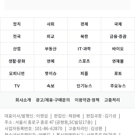
정치
사회
경제
국제
전국
외교
북한
금융·증권
산업
부동산
IT·과학
바이오
생활·문화
연예
스포츠
연재물
오피니언
핫이슈
피플
포토
TV
속보
인기뉴스
주요뉴스
회사소개
광고/제휴·구매문의
이용약관·정책
고충처리
대표이사/발행인 : 이영섭
|
편집인 : 채원배
|
편집국장 : 김기성
|
주소 : 서울시 종로구 종로 47 (공평동,SC빌딩17층)
|
사업자등록번호 : 101-86-62870
|
고충처리인 : 김성환
|