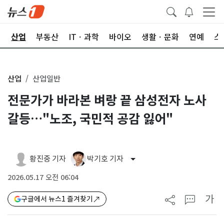
권
산업
부동산
ITㆍ과학
바이오
생활ㆍ문화
연예
스
산업
산업일반
전문가가 바라본 벼랑 끝 삼성전자 노사
갈등…"노조, 국민적 공감 잃어"
황진중 기자
박기호 기자
2026.05.17 오전 06:04
가
구글에서 뉴스1 즐겨찾기