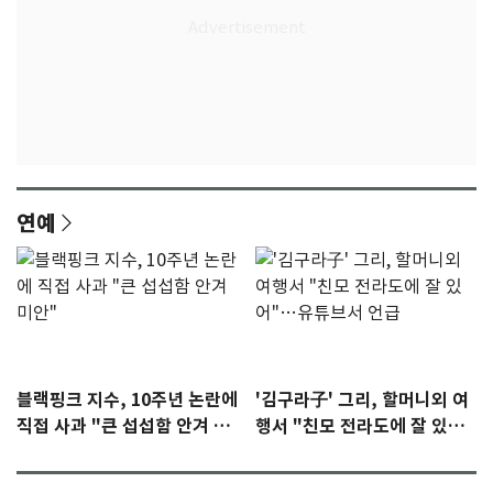
연예
블랙핑크 지수, 10주년 논란에
'김구라子' 그리, 할머니외 여
직접 사과 "큰 섭섭함 안겨 미
행서 "친모 전라도에 잘 있
안"
어"…유튜브서 언급