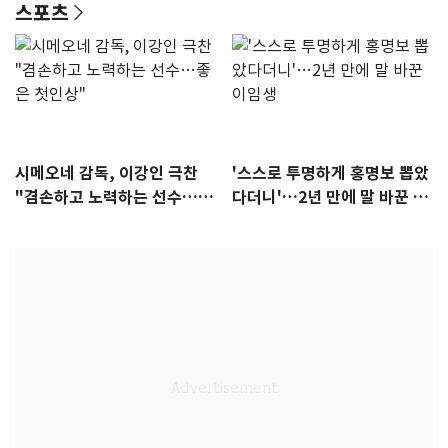
스포츠
시메오네 감독, 이강인 극찬
'스스로 투명하게 홍명보 뽑았
"겸손하고 노력하는 선수…좋
다더니'…2년 만에 말 바꾼 이
은 첫인상"
임생