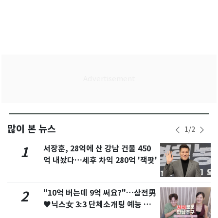
많이 본 뉴스
1
/
2
서장훈, 28억에 산 강남 건물 450
1
억 내놨다…세후 차익 280억 '잭팟'
"10억 버는데 9억 써요?"…삼전男
2
♥닉스女 3:3 단체소개팅 예능 화
제