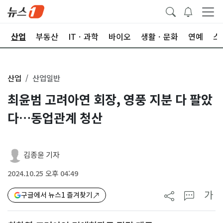
권
산업
부동산
ITㆍ과학
바이오
생활ㆍ문화
연예
스
산업
산업일반
최윤범 고려아연 회장, 영풍 지분 다 팔았
다…동업관계 청산
김종윤 기자
2024.10.25 오후 04:49
가
구글에서 뉴스1 즐겨찾기