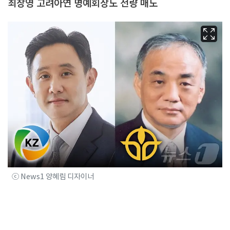
최창영 고려아연 명예회장도 전량 매도
ⓒ News1 양혜림 디자이너