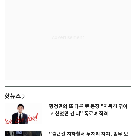
핫뉴스
황정민의 또 다른 팬 등장 "지독히 엮이
고 싶었던 건 너" 폭로녀 직격
"출근길 지하철서 두자리 차지, 업무 보