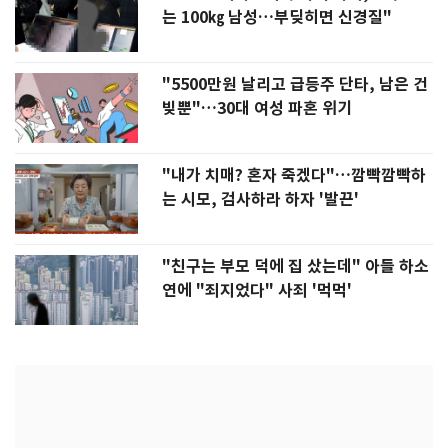
는 100㎏ 남성…부딪히면 신경질"
"5500만원 날리고 급등주 단타, 남은 건
빚뿐"…30대 여성 파혼 위기
"내가 치매? 혼자 죽겠다"…깜빡깜빡하
는 시모, 검사하라 하자 '발끈'
"친구는 부모 덕에 집 샀는데" 아들 하소
연에 "죄지었다" 사죄 '먹먹'