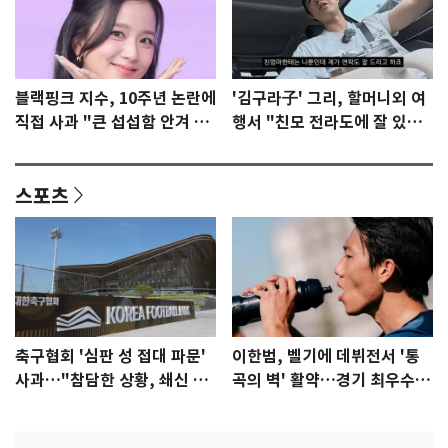
블랙핑크 지수, 10주년 논란에
'김구라子' 그리, 할머니외 여
직접 사과 "큰 섭섭함 안겨 미
행서 "친모 전라도에 잘 있
안"
어"…유튜브서 언급
스포츠
축구협회 '심판 성 접대 파문'
이한범, 벨기에 데뷔전서 '통
사과…"참담한 상황, 쇄신 약
곡의 벽' 활약…경기 최우수선
속"
수 선정