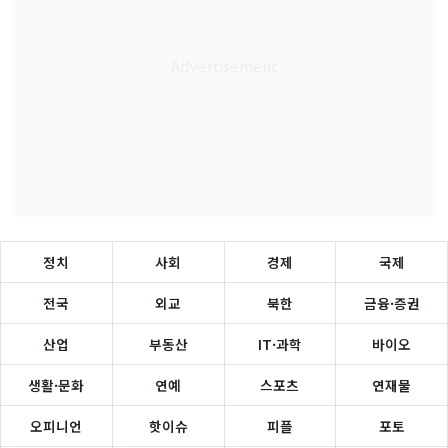
정치
사회
경제
국제
전국
외교
북한
금융·증권
산업
부동산
IT·과학
바이오
생활·문화
연예
스포츠
연재물
오피니언
핫이슈
피플
포토