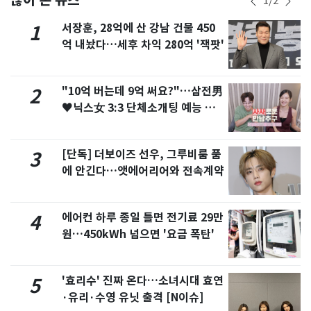
1
/
2
서장훈, 28억에 산 강남 건물 450
1
억 내놨다…세후 차익 280억 '잭팟'
"10억 버는데 9억 써요?"…삼전男
2
♥닉스女 3:3 단체소개팅 예능 화
제
[단독] 더보이즈 선우, 그루비룸 품
3
에 안긴다…앳에어리어와 전속계약
에어컨 하루 종일 틀면 전기료 29만
4
원…450kWh 넘으면 '요금 폭탄'
'효리수' 진짜 온다…소녀시대 효연
5
·유리·수영 유닛 출격 [N이슈]