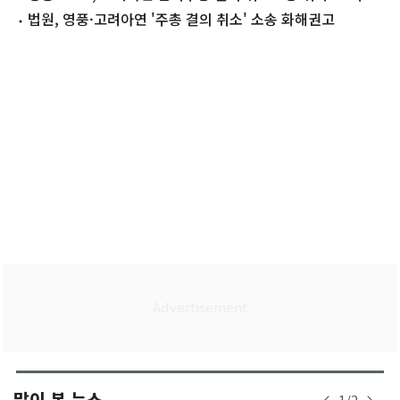
범 추궁은 계속"
법원, 영풍·고려아연 '주총 결의 취소' 소송 화해권고
많이 본 뉴스