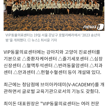
VIP동물의료센터는 19일 서울 강남구 호텔리베라에서 '2023 송년의
밤'을 개최했다. ⓒ 뉴스1 최서윤 기자
VIP동물의료센터에는 강아지와 고양이 진료센터를
기본으로 △중환자케어센터 △줄기세포센터 △심장
신장센터 △혈액투석센터 △반려동물암센터 △치과
센터 △안과센터 △헌혈수혈센터 등이 개설돼 있다.
최근에는 청담점에 브이아카데미(V-ACADEMY)를 개
관하면서 글로벌 교육기관으로서의 기능도 갖췄다.
최이돈 대표원장은 "VIP동물의료센터는 여러 전문