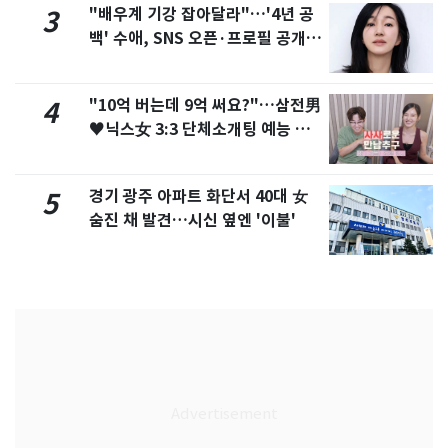
"배우계 기강 잡아달라"…'4년 공
3
백' 수애, SNS 오픈·프로필 공개
화제
"10억 버는데 9억 써요?"…삼전男
4
♥닉스女 3:3 단체소개팅 예능 화
제
경기 광주 아파트 화단서 40대 女
5
숨진 채 발견…시신 옆엔 '이불'