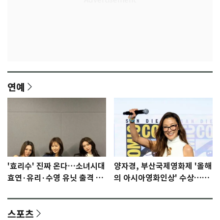
연예
'효리수' 진짜 온다…소녀시대
양자경, 부산국제영화제 '올해
효연·유리·수영 유닛 출격 [N
의 아시아영화인상' 수상…15
이슈]
년만에 부산 온다
스포츠