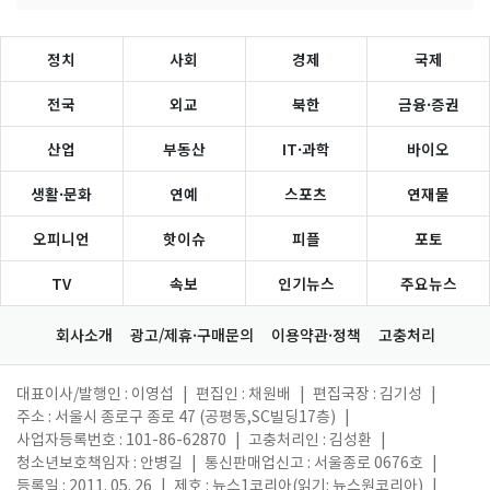
정치
사회
경제
국제
전국
외교
북한
금융·증권
산업
부동산
IT·과학
바이오
생활·문화
연예
스포츠
연재물
오피니언
핫이슈
피플
포토
TV
속보
인기뉴스
주요뉴스
회사소개
광고/제휴·구매문의
이용약관·정책
고충처리
대표이사/발행인 : 이영섭
|
편집인 : 채원배
|
편집국장 : 김기성
|
주소 : 서울시 종로구 종로 47 (공평동,SC빌딩17층)
|
사업자등록번호 : 101-86-62870
|
고충처리인 : 김성환
|
청소년보호책임자 : 안병길
|
통신판매업신고 : 서울종로 0676호
|
등록일 : 2011. 05. 26
|
제호 : 뉴스1코리아(읽기: 뉴스원코리아)
|