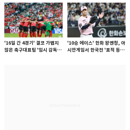
'16일 간 4경기' 결코 가볍지
'10승 에이스' 한화 왕옌청, 아
않은 축구대표팀 '임시 감독'
시안게임서 한국전 '표적 등
무게
판' 가능성