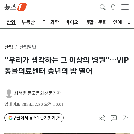
권
산업
부동산
ITㆍ과학
바이오
생활ㆍ문화
연예
스
산업
산업일반
"우리가 생각하는 그 이상의 병원"…VIP
동물의료센터 송년의 밤 열어
최서윤 동물문화전문기자
업데이트 2023.12.20 오전 10:01
가
구글에서 뉴스1 즐겨찾기