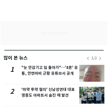
많이 본 뉴스
1
/
2
"눈 안감기고 입 돌아가"…'8혼' 유
1
퉁, 안면마비 근황 유튜브서 공개
'마약 투약 혐의' 신남성연대 대표
2
영종도 아파트서 숨진 채 발견