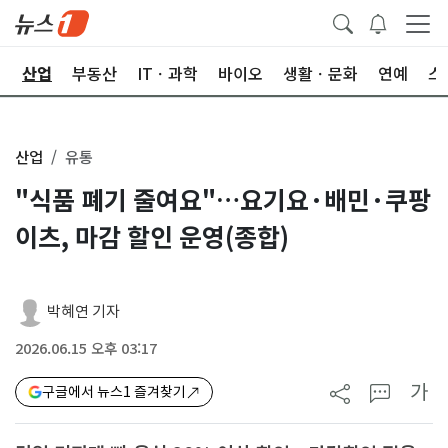
권
산업
부동산
ITㆍ과학
바이오
생활ㆍ문화
연예
스
산업
유통
"식품 폐기 줄여요"…요기요·배민·쿠팡
이츠, 마감 할인 운영(종합)
박혜연 기자
2026.06.15 오후 03:17
가
구글에서 뉴스1 즐겨찾기