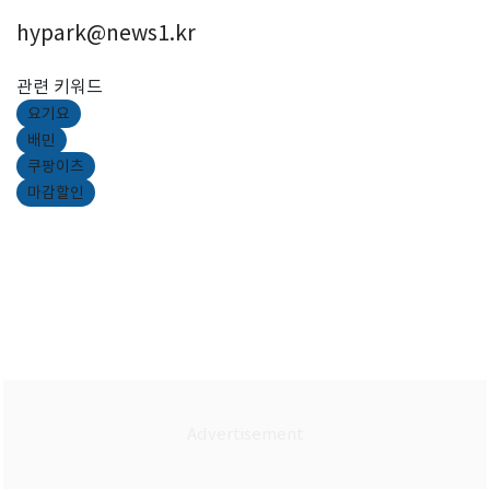
hypark@news1.kr
관련 키워드
요기요
배민
쿠팡이츠
마감할인