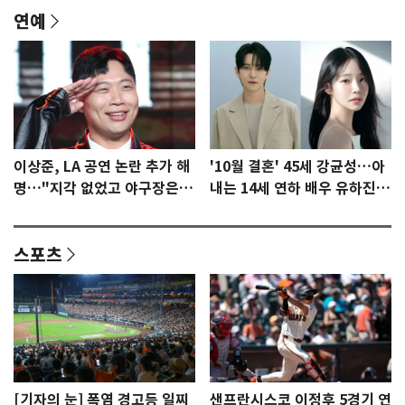
연예
이상준, LA 공연 논란 추가 해
'10월 결혼' 45세 강균성…아
명…"지각 없었고 야구장은
내는 14세 연하 배우 유하진
일부러 갔다" [N이슈]
(종합)
스포츠
[기자의 눈] 폭염 경고등 일찌
샌프란시스코 이정후 5경기 연