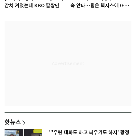
감치 켜졌는데 KBO 팔짱만
속 안타…팀은 텍사스에 0-6
완패
핫뉴스
"'우린 대화도 하고 싸우기도 하지' 황정