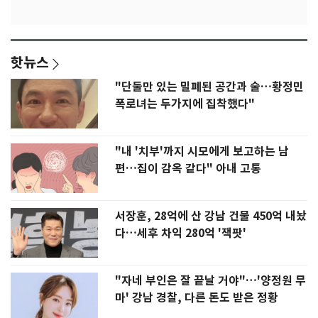
핫뉴스
"단둘만 있는 밀폐된 공간과 술…황정민
폭로녀는 두가지에 집착했다"
"내 '치부'까지 시모에게 보고하는 남
편…집이 감옥 같다" 아내 고통
서장훈, 28억에 산 강남 건물 450억 내놨
다…세후 차익 280억 '잭팟'
"자네 부인은 잘 끝날 거야"…'양정원 무
마' 강남 경찰, 다른 돈도 받은 정황