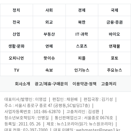
정치
사회
경제
국제
전국
외교
북한
금융·증권
산업
부동산
IT·과학
바이오
생활·문화
연예
스포츠
연재물
오피니언
핫이슈
피플
포토
TV
속보
인기뉴스
주요뉴스
회사소개
광고/제휴·구매문의
이용약관·정책
고충처리
대표이사/발행인 : 이영섭
|
편집인 : 채원배
|
편집국장 : 김기성
|
주소 : 서울시 종로구 종로 47 (공평동,SC빌딩17층)
|
사업자등록번호 : 101-86-62870
|
고충처리인 : 김성환
|
청소년보호책임자 : 안병길
|
통신판매업신고 : 서울종로 0676호
|
등록일 : 2011. 05. 26
|
제호 : 뉴스1코리아(읽기: 뉴스원코리아)
|
대표 전화 : 02-397-7000
|
대표 이메일 :
webmaster@news1.kr