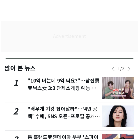
많이 본 뉴스
1
/
2
"10억 버는데 9억 써요?"…삼전男
1
♥닉스女 3:3 단체소개팅 예능 화
제
"배우계 기강 잡아달라"…'4년 공
2
백' 수애, SNS 오픈·프로필 공개
화제
톰 홀랜드♥젠데이아 부부 '스파이