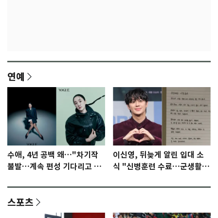
연예
수애, 4년 공백 왜…"차기작
이신영, 뒤늦게 알린 입대 소
불발…계속 편성 기다리고 있
식 "신병훈련 수료…군생활
다"
집중"
스포츠