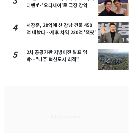
3
더맨4'·'오디세이'로 극장 장악
서장훈, 28억에 산 강남 건물 450
4
억 내놨다…세후 차익 280억 '잭팟'
2차 공공기관 지방이전 발표 임
5
박…"나주 혁신도시 최적"