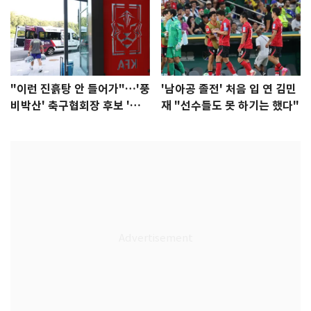
"이런 진흙탕 안 들어가"…'풍
'남아공 졸전' 처음 입 연 김민
비박산' 축구협회장 후보 '실
재 "선수들도 못 하기는 했다"
종'