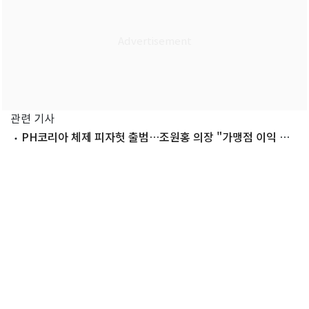
관련 기사
PH코리아 체제 피자헛 출범…조원홍 의장 "가맹점 이익 최
우선 가치로"