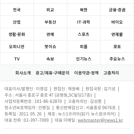
전국
외교
북한
금융·증권
산업
부동산
IT·과학
바이오
생활·문화
연예
스포츠
연재물
오피니언
핫이슈
피플
포토
TV
속보
인기뉴스
주요뉴스
회사소개
광고/제휴·구매문의
이용약관·정책
고충처리
대표이사/발행인 : 이영섭
|
편집인 : 채원배
|
편집국장 : 김기성
|
주소 : 서울시 종로구 종로 47 (공평동,SC빌딩17층)
|
사업자등록번호 : 101-86-62870
|
고충처리인 : 김성환
|
청소년보호책임자 : 안병길
|
통신판매업신고 : 서울종로 0676호
|
등록일 : 2011. 05. 26
|
제호 : 뉴스1코리아(읽기: 뉴스원코리아)
|
대표 전화 : 02-397-7000
|
대표 이메일 :
webmaster@news1.kr