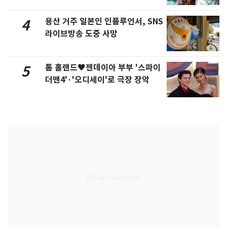
용산 거주 일본인 인플루언서, SNS
4
라이브방송 도중 사망
톰 홀랜드♥젠데이아 부부 '스파이
5
더맨4'·'오디세이'로 극장 장악