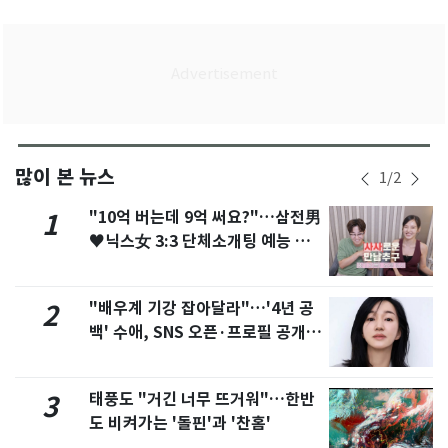
많이 본 뉴스
1
/
2
"10억 버는데 9억 써요?"…삼전男
1
♥닉스女 3:3 단체소개팅 예능 화
제
"배우계 기강 잡아달라"…'4년 공
2
백' 수애, SNS 오픈·프로필 공개
화제
태풍도 "거긴 너무 뜨거워"…한반
3
도 비켜가는 '돌핀'과 '찬홈'