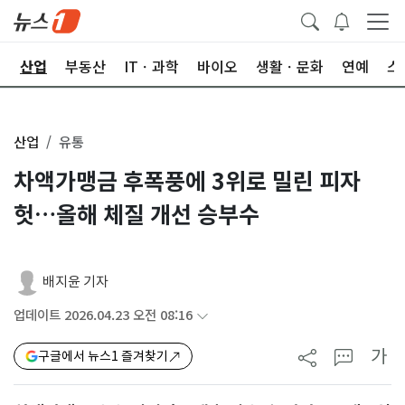
권
산업
부동산
ITㆍ과학
바이오
생활ㆍ문화
연예
스
산업
유통
차액가맹금 후폭풍에 3위로 밀린 피자
헛…올해 체질 개선 승부수
배지윤 기자
업데이트 2026.04.23 오전 08:16
가
구글에서 뉴스1 즐겨찾기