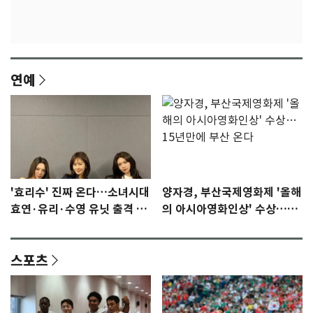
연예
'효리수' 진짜 온다…소녀시대
양자경, 부산국제영화제 '올해
효연·유리·수영 유닛 출격 [N
의 아시아영화인상' 수상…15
이슈]
년만에 부산 온다
스포츠