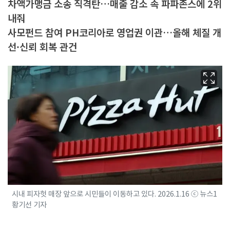
차액가맹금 소송 직격탄…매출 감소 속 파파존스에 2위
내줘
사모펀드 참여 PH코리아로 영업권 이관…올해 체질 개
선·신뢰 회복 관건
시내 피자헛 매장 앞으로 시민들이 이동하고 있다. 2026.1.16 ⓒ 뉴스1
황기선 기자