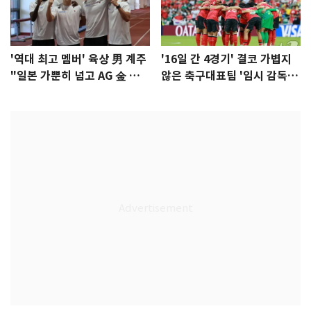
'역대 최고 멤버' 육상 男 계주
'16일 간 4경기' 결코 가볍지
"일본 가뿐히 넘고 AG 金 따겠
않은 축구대표팀 '임시 감독'
다"
무게