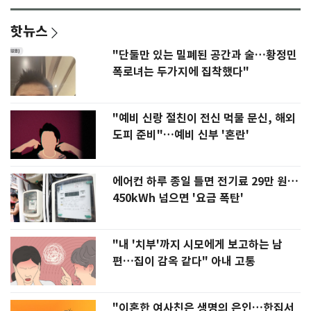
핫뉴스
"단둘만 있는 밀폐된 공간과 술…황정민
폭로녀는 두가지에 집착했다"
"예비 신랑 절친이 전신 먹물 문신, 해외
도피 준비"…예비 신부 '혼란'
에어컨 하루 종일 틀면 전기료 29만 원…
450kWh 넘으면 '요금 폭탄'
"내 '치부'까지 시모에게 보고하는 남
편…집이 감옥 같다" 아내 고통
"이혼한 여사친은 생명의 은인…한집서