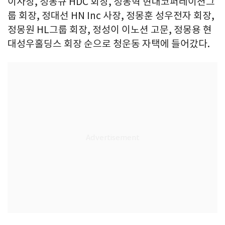
이사장, 정몽규 HDC 회장, 정몽혁 현대코퍼레이션그
룹 회장, 정대선 HN Inc 사장, 정몽훈 성우전자 회장,
정몽원 HL그룹 회장, 정성이 이노션 고문, 정몽용 현
대성우홀딩스 회장 순으로 청운동 자택에 들어갔다.