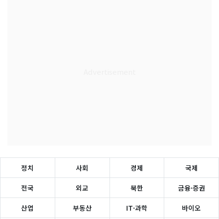
정치
사회
경제
국제
전국
외교
북한
금융·증권
산업
부동산
IT·과학
바이오