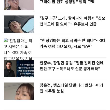
그래야 맘 편히 성생활" 깜짝 고백
'김구라子' 그리, 할머니외 여행서 "친모
전라도에 잘 있어"…유튜브서 언급
"친정엄마는 되고 시댁은 안 되냐"…3대
가족 여행 다녀오자, 시모 '발끈'
한정수, 황정민 응원 "얼굴 알려진 연예
인만 호구…폭로녀도 신분 공개해라"
장윤정, 뱅스타일 단발머리 변신…어려
진 비주얼 눈길