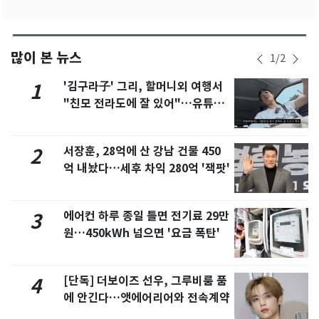
많이 본 뉴스
1
/
2
'김구라子' 그리, 할머니외 여행서
1
"친모 전라도에 잘 있어"…유튜브
서 언급
서장훈, 28억에 산 강남 건물 450
2
억 내놨다…세후 차익 280억 '잭팟'
에어컨 하루 종일 틀면 전기료 29만
3
원…450kWh 넘으면 '요금 폭탄'
[단독] 더보이즈 선우, 그루비룸 품
4
에 안긴다…앳에어리어와 전속계약