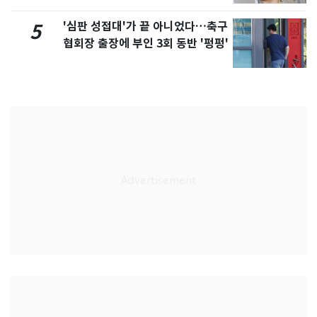
'심판 성접대'가 끝 아니었다…축구
5
협회장 출장에 부인 3회 동반 '펑펑'