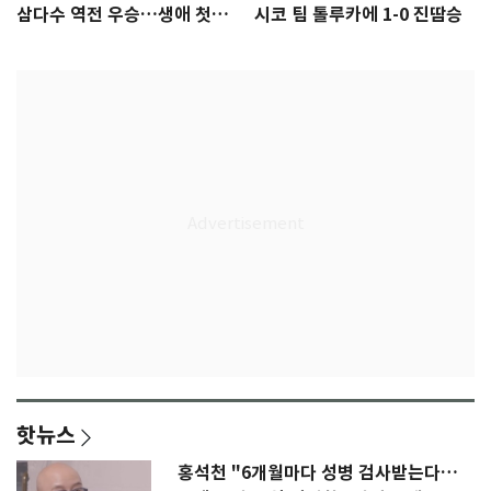
삼다수 역전 우승…생애 첫승
시코 팀 톨루카에 1-0 진땀승
감격
핫뉴스
홍석천 "6개월마다 성병 검사받는다…