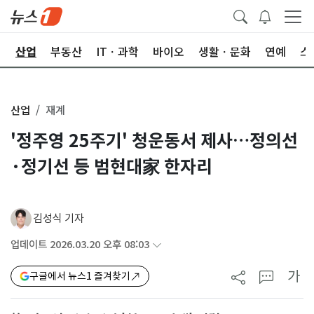
권
산업
부동산
ITㆍ과학
바이오
생활ㆍ문화
연예
스
산업
재계
'정주영 25주기' 청운동서 제사…정의선
·정기선 등 범현대家 한자리
김성식 기자
업데이트 2026.03.20 오후 08:03
가
구글에서 뉴스1 즐겨찾기