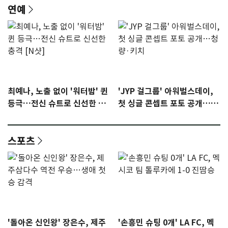
연예
최예나, 노출 없이 '워터밤' 퀸
'JYP 걸그룹' 아워벌스데이,
등극…전신 슈트로 신선한 충
첫 싱글 콘셉트 포토 공개…청
격 [N샷]
량·키치
스포츠
'돌아온 신인왕' 장은수, 제주
'손흥민 슈팅 0개' LA FC, 멕