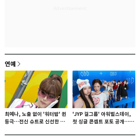
연예
최예나, 노출 없이 '워터밤' 퀸
'JYP 걸그룹' 아워벌스데이,
등극…전신 슈트로 신선한 충
첫 싱글 콘셉트 포토 공개…청
격 [N샷]
량·키치