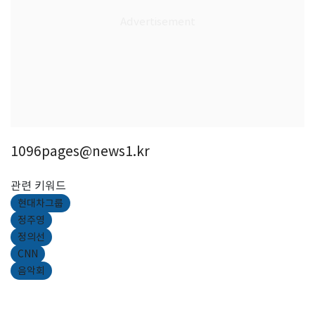
1096pages@news1.kr
관련 키워드
현대차그룹
정주영
정의선
CNN
음악회