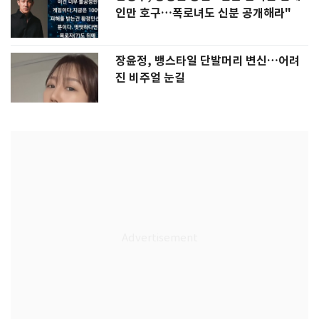
인만 호구…폭로녀도 신분 공개해라"
장윤정, 뱅스타일 단발머리 변신…어려
진 비주얼 눈길