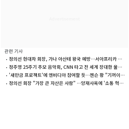
관련 기사
정의선 현대차 회장, 가나 아산테 왕국 예방…서아프리카 협
력 모색
정주영 25주기 추모 음악회, CNN 타고 전 세계 장대한 울림
전한다
'새만금 프로젝트'에 엔비디아 참여할 듯…젠슨 황 "기꺼이"
(종합)
정의선 회장 "가장 큰 자산은 사람" …양재사옥에 '소통 혁
신' 담아