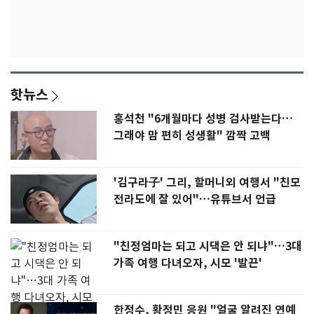
핫뉴스
홍석천 "6개월마다 성병 검사받는다…
그래야 맘 편히 성생활" 깜짝 고백
'김구라子' 그리, 할머니외 여행서 "친모
전라도에 잘 있어"…유튜브서 언급
"친정엄마는 되고 시댁은 안 되냐"…3대
가족 여행 다녀오자, 시모 '발끈'
한정수, 황정민 응원 "얼굴 알려진 연예