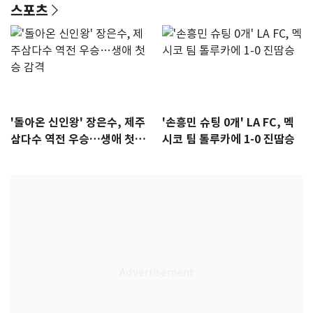
스포츠
'돌아온 신인왕' 장은수, 제주
'손흥민 슈팅 0개' LA FC, 멕
삼다수 역전 우승…생애 첫승
시코 팀 톨루카에 1-0 진땀승
감격