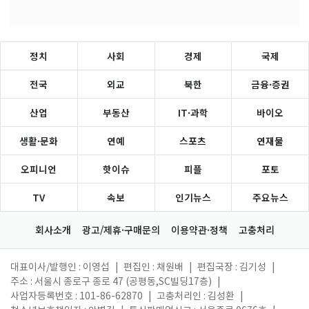
정치
사회
경제
국제
전국
외교
북한
금융·증권
산업
부동산
IT·과학
바이오
생활·문화
연예
스포츠
연재물
오피니언
핫이슈
피플
포토
TV
속보
인기뉴스
주요뉴스
회사소개
광고/제휴·구매문의
이용약관·정책
고충처리
대표이사/발행인 : 이영섭
|
편집인 : 채원배
|
편집국장 : 김기성
|
주소 : 서울시 종로구 종로 47 (공평동,SC빌딩17층)
|
사업자등록번호 : 101-86-62870
|
고충처리인 : 김성환
|