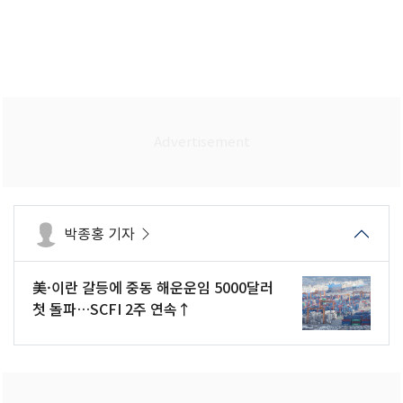
박종홍 기자
美·이란 갈등에 중동 해운운임 5000달러
첫 돌파…SCFI 2주 연속↑