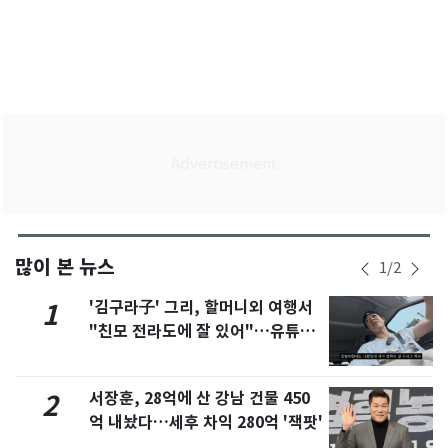
많이 본 뉴스
1
/
2
'김구라子' 그리, 할머니외 여행서
1
"친모 전라도에 잘 있어"…유튜브
서 언급
서장훈, 28억에 산 강남 건물 450
2
억 내놨다…세후 차익 280억 '잭팟'