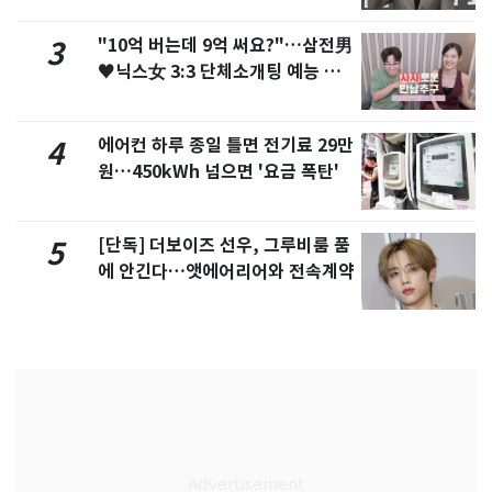
"10억 버는데 9억 써요?"…삼전男
3
♥닉스女 3:3 단체소개팅 예능 화
제
에어컨 하루 종일 틀면 전기료 29만
4
원…450kWh 넘으면 '요금 폭탄'
[단독] 더보이즈 선우, 그루비룸 품
5
에 안긴다…앳에어리어와 전속계약