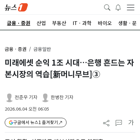
한
금융ㆍ증권
산업
부동산
ITㆍ과학
바이오
생활ㆍ문
금융ㆍ증권
금융일반
미래에셋 순익 1조 시대…은행 흔드는 자
본시장의 역습[新머니무브]③
전준우 기자
한병찬 기자
2026.06.04 오전 06:05
가
구글에서 뉴스1 즐겨찾기