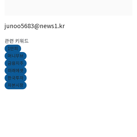
junoo5683@news1.kr
관련 키워드
1만피
머니무브
금융지주
미래에셋
한국투자
자본시장