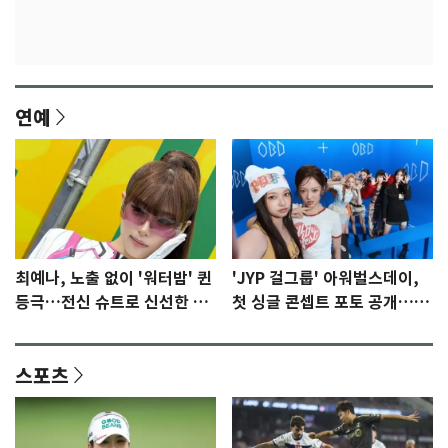
연예
최예나, 노출 없이 '워터밤' 퀸
'JYP 걸그룹' 아워벌스데이,
등극…전신 슈트로 신선한 충
첫 싱글 콘셉트 포토 공개…청
격 [N샷]
량·키치
스포츠