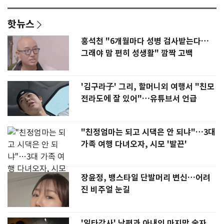
핫뉴스
홍석천 "6개월마다 성병 검사받는다…
그래야 맘 편히 성생활" 깜짝 고백
'김구라子' 그리, 할머니외 여행서 "친모
전라도에 잘 있어"…유튜브서 언급
"친정엄마는 되고 시댁은 안 되냐"…3대
가족 여행 다녀오자, 시모 '발끈'
장윤정, 뱅스타일 단발머리 변신…어려
진 비주얼 눈길
'일타강사' 남편과 아내의 마지막 술자