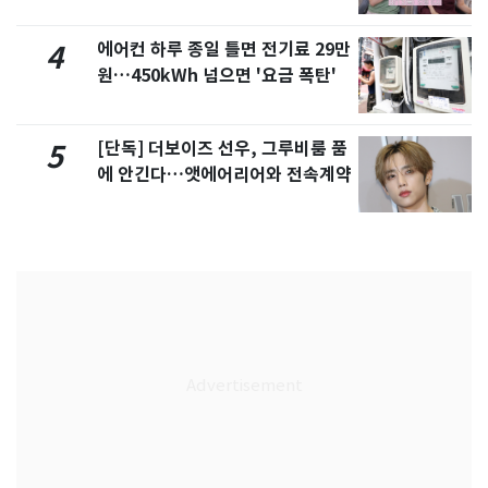
제
에어컨 하루 종일 틀면 전기료 29만
4
원…450kWh 넘으면 '요금 폭탄'
[단독] 더보이즈 선우, 그루비룸 품
5
에 안긴다…앳에어리어와 전속계약