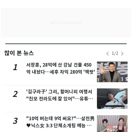
많이 본 뉴스
1
/
2
서장훈, 28억에 산 강남 건물 450
1
억 내놨다…세후 차익 280억 '잭팟'
'김구라子' 그리, 할머니외 여행서
2
"친모 전라도에 잘 있어"…유튜브
서 언급
"10억 버는데 9억 써요?"…삼전男
3
♥닉스女 3:3 단체소개팅 예능 화