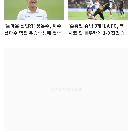
'돌아온 신인왕' 장은수, 제주
'손흥민 슈팅 0개' LA FC, 멕
삼다수 역전 우승…생애 첫승
시코 팀 톨루카에 1-0 진땀승
감격