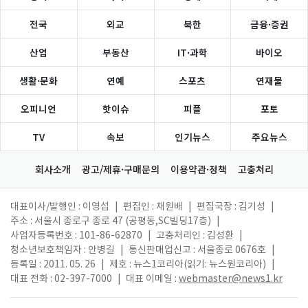
전국
외교
북한
금융·증권
산업
부동산
IT·과학
바이오
생활·문화
연예
스포츠
연재물
오피니언
핫이슈
피플
포토
TV
속보
인기뉴스
주요뉴스
회사소개
광고/제휴·구매문의
이용약관·정책
고충처리
대표이사/발행인 : 이영섭
|
편집인 : 채원배
|
편집국장 : 김기성
|
주소 : 서울시 종로구 종로 47 (공평동,SC빌딩17층)
|
사업자등록번호 : 101-86-62870
|
고충처리인 : 김성환
|
청소년보호책임자 : 안병길
|
통신판매업신고 : 서울종로 0676호
|
등록일 : 2011. 05. 26
|
제호 : 뉴스1코리아(읽기: 뉴스원코리아)
|
대표 전화 : 02-397-7000
|
대표 이메일 :
webmaster@news1.kr