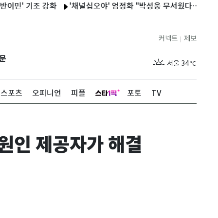
기조 강화
'채널십오야' 엄정화 "박성웅 무서웠다…애교 남편 상상 
커넥트
제보
|
제주
29
℃
문
서울
34
℃
부산
29
℃
스포츠
오피니언
피플
포토
TV
대구
34
℃
인천
34
℃
 원인 제공자가 해결
광주
34
℃
대전
35
℃
울산
29
℃
강릉
28
℃
제주
29
℃