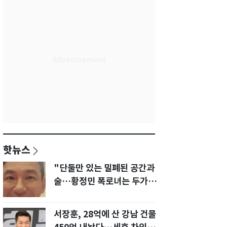
핫뉴스
"단둘만 있는 밀폐된 공간과
술…황정민 폭로녀는 두가지
에 집착했다"
서장훈, 28억에 산 강남 건물