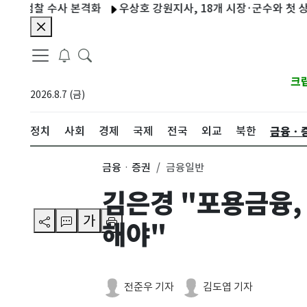
찰 수사 본격화
우상호 강원지사, 18개 시장·군수와 첫 상견례…"
크
2026.8.7 (금)
금융ㆍ
정치
사회
경제
국제
전국
외교
북한
금융ㆍ증권
금융일반
김은경 "포용금융,
가
해야"
전준우 기자
김도엽 기자