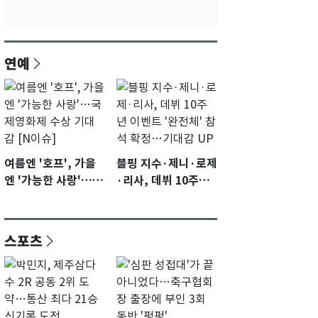
연예
여름엔 '호프', 가을
블핑 지수·제니·로제
엔 '가능한 사랑'…국
·리사, 데뷔 10주년
제영화제 수상 기대
이벤트 '완전체' 참석
감 [N이슈]
확정…기대감 UP
스포츠