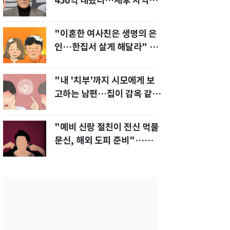
450억 내놨다…세후 차익
280억 '잭팟'
"이혼한 여사친은 생명의 은
인…한집서 살게 해달라" 남
편 요구에 '절망'
"내 '치부'까지 시모에게 보
고하는 남편…집이 감옥 같
다" 아내 고통
"예비 신랑 절친이 전신 먹물
문신, 해외 도피 준비"…예비
신부 '혼란'