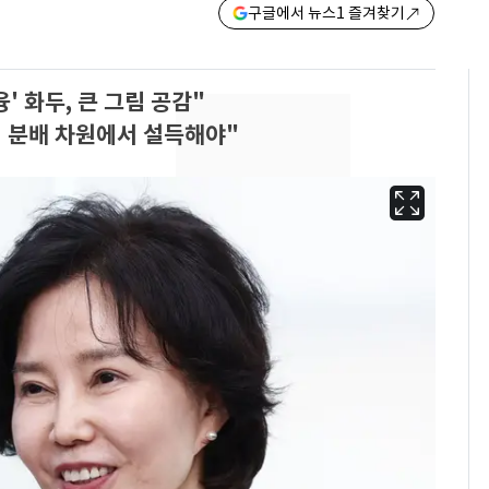
구글에서 뉴스1 즐겨찾기
' 화두, 큰 그림 공감"
 분배 차원에서 설득해야"
13호 태풍 '돌핀' 日오
6
키나와·가고시마현 접
근…26만명 대피령