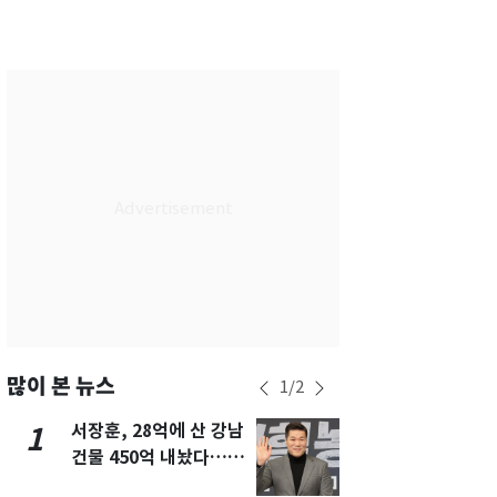
서울
34
℃
부산
29
℃
대구
34
℃
인천
34
℃
광주
34
℃
대전
35
℃
울산
29
℃
강릉
28
℃
제주
29
℃
많이 본 뉴스
1
/
2
서장훈, 28억에 산 강남
13호 태풍 '
1
6
건물 450억 내놨다…세
키나와·가고
후 차익 280억 '잭팟'
근…26만명