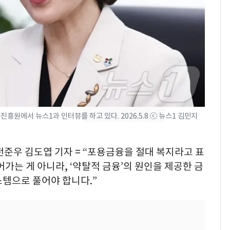
"캐리비안 베이 여자 탈
7
의실에 남자가 있어
요"…경찰 수사
전남광주 화정역 인근서
8
교통사고로 40대 심정
지…6명 부상
[단독]중수청 가는 검찰
9
원에서 뉴스1과 인터뷰를 하고 있다. 2026.5.8 ⓒ 뉴스1 김민지
수사관 경력 합산 추
진…법무사·집행관 '혜
택' 유지
전준우 김도엽 기자 = “포용금융을 절대 복지라고 표
축구협회, 외국인 심판
10
가는 게 아니라, ‘약탈적 금융’의 원인을 제공한 금
들 10여명 대상 '성 접
스템으로 풀어야 합니다.”
대' 의혹…월드컵·올림
픽 예선 등