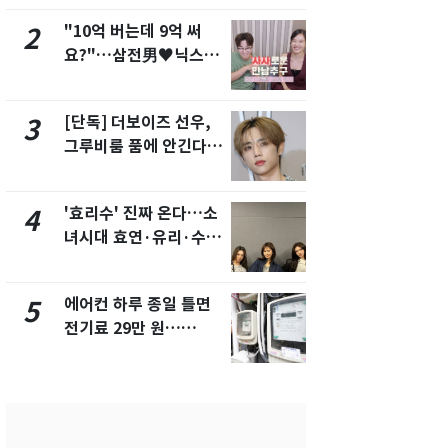
"10억 버는데 9억 써
"캐리비안 
2
7
요?"…삼전男♥닉스女
의실에 남자
3:3 단체소개팅 예능 화
요"…경찰 
제
[단독] 더보이즈 선우,
전남광주 화
3
8
그루비룸 품에 안긴다…
교통사고로 
앳에어리어와 전속계약
지…6명 부
'효리수' 진짜 온다…소
[단독]중수
4
9
녀시대 효연·유리·수영
수사관 경력
유닛 출격 [N이슈]
진…법무사·
택' 유지
에어컨 하루 종일 틀면
축구협회, 
5
10
전기료 29만 원…
들 10여명 대
450kWh 넘으면 '요금
대' 의혹…
폭탄'
픽 예선 등