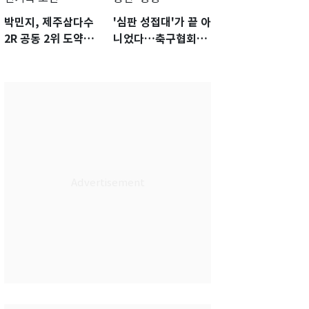
박민지, 제주삼다수
'심판 성접대'가 끝 아
2R 공동 2위 도약…
니었다…축구협회장
통산 최다 21승 신기
출장에 부인 3회 동반
록 도전
'펑펑'