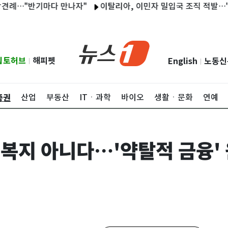
반기마다 만나자"
이탈리아, 이민자 밀입국 조직 적발…'반이민' 
립토허브
해피펫
English
노동신
|
|
증권
산업
부동산
ITㆍ과학
바이오
생활ㆍ문화
연예
 복지 아니다…'약탈적 금융'