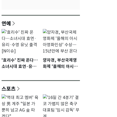
연예
'효리수' 진짜 온다…
양자경, 부산국제영
소녀시대 효연·유리·
화제 '올해의 아시아
수영 유닛 출격 [N이
영화인상' 수상…15
슈]
년만에 부산 온다
스포츠