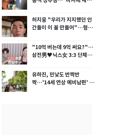
승객 성추행…"바지에 체액
까지 묻었다"
허지웅 "우리가 지지했던 인
간들이 이 꼴 만들어"…형소
법 개정안에 발끈
"10억 버는데 9억 써요?"…
삼전男♥닉스女 3:3 단체소
개팅 예능 화제
유하진, 민낯도 반짝반
짝…'14세 연상 예비남편' 강
균성이 반한 청순 미모