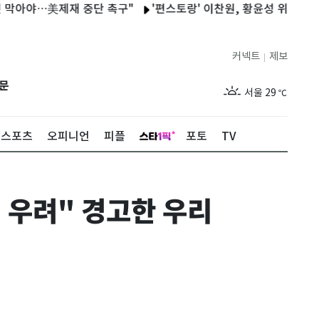
야…美제재 중단 촉구"
'편스토랑' 이찬원, 황윤성 위한 '4등 축하
커넥트
제보
|
제주
28
℃
문
서울
29
℃
부산
27
℃
스포츠
오피니언
피플
포토
TV
대구
29
℃
인천
28
℃
 우려" 경고한 우리
광주
27
℃
대전
29
℃
울산
27
℃
강릉
25
℃
제주
28
℃