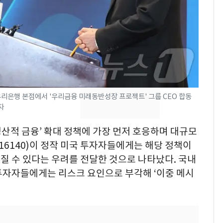
펄펄 끓는 서울, 40도
7
돌파하나…한낮 39도
폭염[오늘날씨]
SK하이닉스 또 프리마
8
켓 하한가…달랑 11주
에 시초가 소동
우리은행 본점에서 '우리금융 미래동반성장 프로젝트' 그룹 CEO 합동
[단독]"이번 역은 신논
9
자
현, 토스역입니다"…서
울 지하철에 토스 이름
‘생산적 금융’ 확대 정책에 가장 먼저 호응하며 대규모
새겼다
6140)이 정작 미국 투자자들에게는 해당 정책이
"캐리비안 베이 여자 탈
10
질 수 있다는 우려를 전달한 것으로 나타났다. 국내
의실에 남자가 있어
투자자들에게는 리스크 요인으로 부각해 ‘이중 메시
요"…경찰 수사