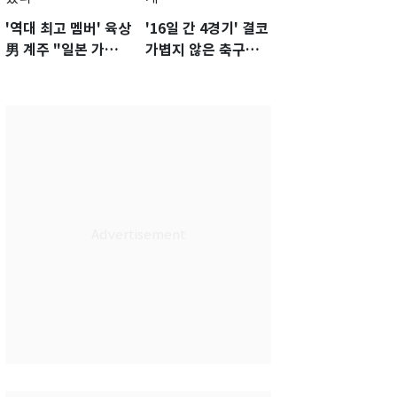
'역대 최고 멤버' 육상
'16일 간 4경기' 결코
男 계주 "일본 가뿐히
가볍지 않은 축구대
넘고 AG 金 따겠다"
표팀 '임시 감독' 무게