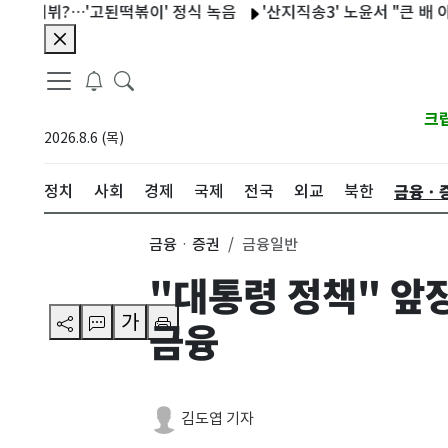
뷔?…'고된떡볶이' 정식 녹음
'산지직송3' 노윤서 "큰 배 아니라
크
2026.8.6 (목)
금융ㆍ
정치
사회
경제
국제
전국
외교
북한
금융ㆍ증권
금융일반
"대통령 정책" 앞
가
금융
김도엽 기자