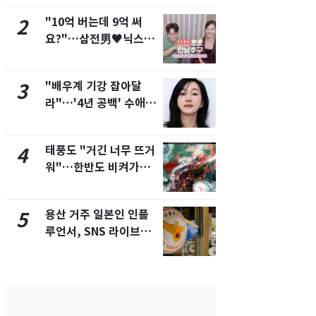
개
"10억 버는데 9억 써
펄펄 끓는 서
2
7
요?"…삼전男♥닉스女
돌파하나…한
3:3 단체소개팅 예능 화
폭염[오늘날
제
"배우계 기강 잡아달
SK하이닉스
3
8
라"…'4년 공백' 수애,
켓 하한가…
SNS 오픈·프로필 공개
에 시초가 
화제
태풍도 "거긴 너무 뜨거
[단독]"이번
4
9
워"…한반도 비켜가는
현, 토스역
'돌핀'과 '찬홈'
울 지하철에
새겼다
용산 거주 일본인 인플
"캐리비안 
5
10
루언서, SNS 라이브방
의실에 남자
송 도중 사망
요"…경찰 