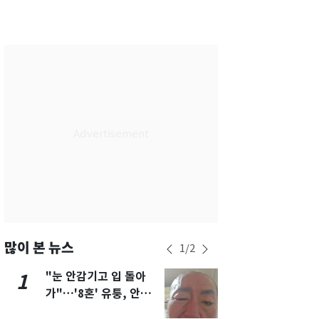
서울
29
℃
부산
27
℃
대구
29
℃
인천
28
℃
광주
27
℃
대전
29
℃
울산
27
℃
강릉
25
℃
제주
28
℃
많이 본 뉴스
1
/
2
"눈 안감기고 입 돌아
삼성전자·S
1
6
가"…'8혼' 유퉁, 안면
"주주 환원 
마비 근황 유튜브서 공
확대할 것" 