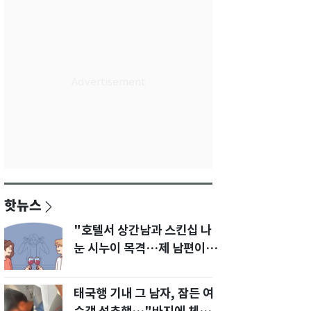
핫뉴스
"호텔서 상간남과 스킨십 나
눈 시누이 목격…제 남편이
입 다물라 하네요"
태국행 기내 그 남자, 잠든 여