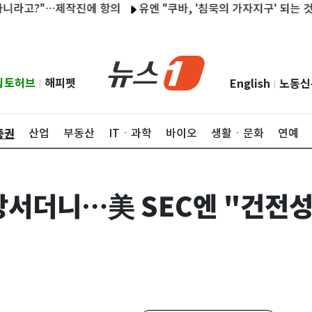
고?"…제작진에 항의
유엔 "쿠바, '침묵의 가자지구' 되는 것 막아
립토허브
해피펫
English
노동신
|
|
증권
산업
부동산
ITㆍ과학
바이오
생활ㆍ문화
연예
장서더니…美 SEC엔 "건전성