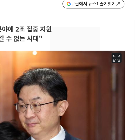
구글에서 뉴스1 즐겨찾기
 분야에 2조 집중 지원
 수 없는 시대"
13호 태풍 '돌핀' 日오
6
키나와·가고시마현 접
근…26만명 대피령