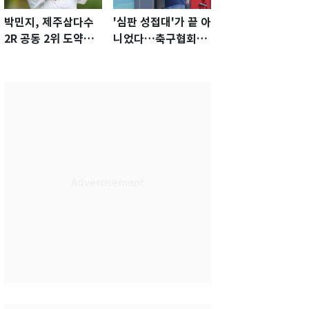
박민지, 제주삼다수
'심판 성접대'가 끝 아
2R 공동 2위 도약…
니었다…축구협회장
통산 최다 21승 신기
출장에 부인 3회 동반
록 도전
'펑펑'