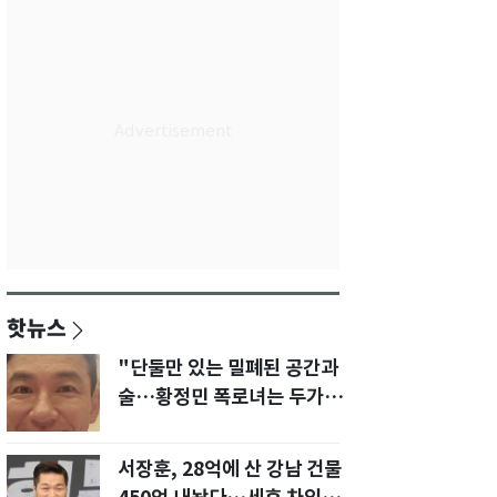
핫뉴스
"단둘만 있는 밀폐된 공간과
술…황정민 폭로녀는 두가지
에 집착했다"
서장훈, 28억에 산 강남 건물