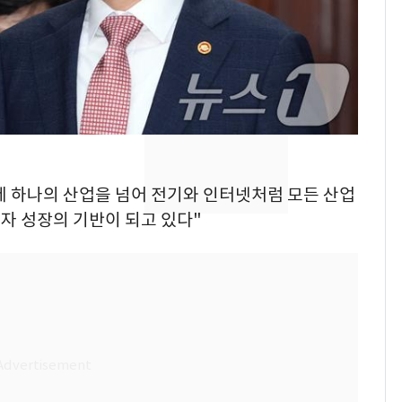
"캐리비안 베이 여자 탈
7
의실에 남자가 있어
요"…경찰 수사
[단독]중수청 가는 검찰
8
수사관 경력 합산 추
진…법무사·집행관 '혜
택' 유지
전남광주 화정역 인근서
9
 이제 하나의 산업을 넘어 전기와 인터넷처럼 모든 산업
교통사고로 40대 심정
자 성장의 기반이 되고 있다"
지…6명 부상
축구협회, 외국인 심판
10
들 10여명 대상 '성 접
대' 의혹…월드컵·올림
픽 예선 등