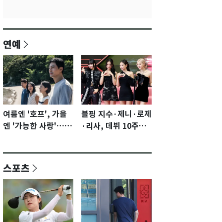
연예
여름엔 '호프', 가을
블핑 지수·제니·로제
엔 '가능한 사랑'…국
·리사, 데뷔 10주년
제영화제 수상 기대
이벤트 '완전체' 참석
감 [N이슈]
확정…기대감 UP
스포츠