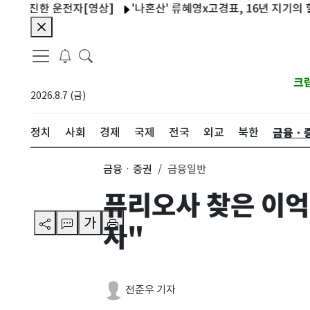
진한 운전자[영상]
'나혼산' 류혜영x고경표, 16년 지기의 힐링 산
크
2026.8.7 (금)
금융ㆍ
정치
사회
경제
국제
전국
외교
북한
금융ㆍ증권
금융일반
퓨리오사 찾은 이억원
가
자"
전준우 기자