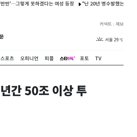
…그렇게 못하겠다는 여성 등장
"난 20년 병수발했는데…'배다른 형
커넥트
제보
|
제주
27
℃
문
서울
29
℃
부산
27
℃
스포츠
오피니언
피플
포토
TV
대구
28
℃
인천
29
℃
년간 50조 이상 투
광주
27
℃
대전
26
℃
울산
26
℃
강릉
26
℃
제주
27
℃