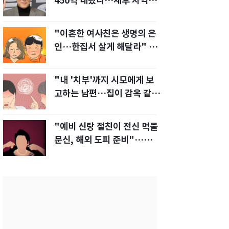
450억 내놨다…세후 차익
280억 '잭팟'
"이혼한 여사친은 생명의 은
인…한집서 살게 해달라" 남
편 요구에 '절망'
"내 '치부'까지 시모에게 보
고하는 남편…집이 감옥 같
다" 아내 고통
"예비 신랑 절친이 전신 먹물
문신, 해외 도피 준비"…예비
신부 '혼란'