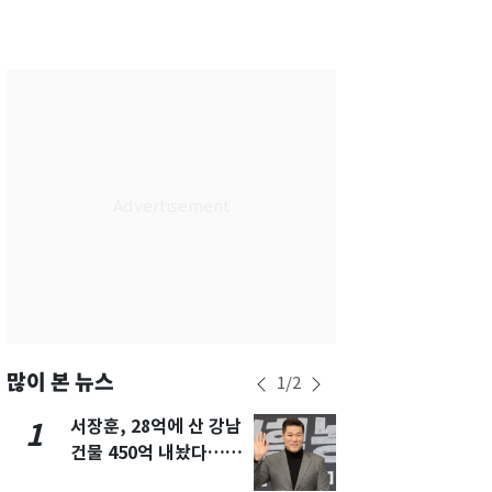
서울
29
℃
부산
27
℃
대구
28
℃
인천
29
℃
광주
27
℃
대전
26
℃
울산
26
℃
강릉
26
℃
제주
27
℃
많이 본 뉴스
1
/
2
서장훈, 28억에 산 강남
13호 태풍 '
1
6
건물 450억 내놨다…세
키나와·가고
후 차익 280억 '잭팟'
근…26만명