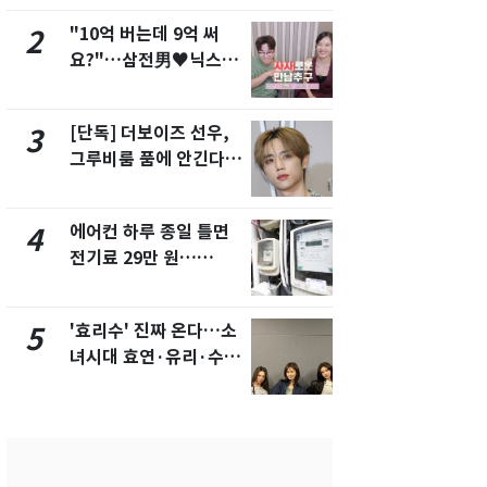
"10억 버는데 9억 써
"캐리비안 
2
7
요?"…삼전男♥닉스女
의실에 남자
3:3 단체소개팅 예능 화
요"…경찰 
제
[단독] 더보이즈 선우,
[단독]중수
3
8
그루비룸 품에 안긴다…
수사관 경력
앳에어리어와 전속계약
진…법무사·
택' 유지
에어컨 하루 종일 틀면
전남광주 화
4
9
전기료 29만 원…
교통사고로 
450kWh 넘으면 '요금
지…6명 부
폭탄'
'효리수' 진짜 온다…소
축구협회, 
5
10
녀시대 효연·유리·수영
들 10여명 대
유닛 출격 [N이슈]
대' 의혹…
픽 예선 등