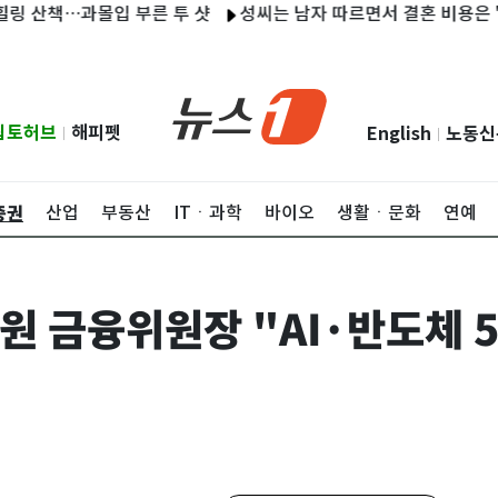
책…과몰입 부른 투 샷
성씨는 남자 따르면서 결혼 비용은 '반반'
립토허브
해피펫
English
노동신
|
|
증권
산업
부동산
ITㆍ과학
바이오
생활ㆍ문화
연예
 금융위원장 "AI·반도체 5