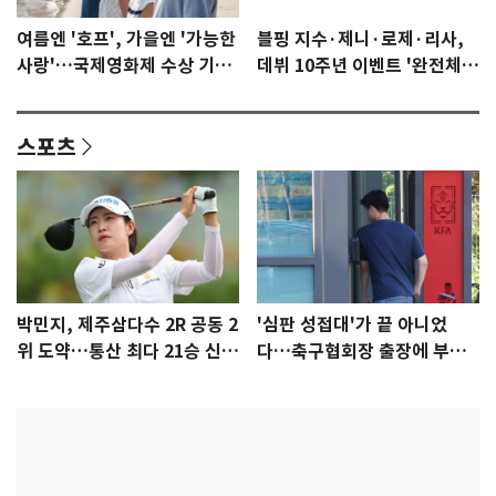
여름엔 '호프', 가을엔 '가능한
블핑 지수·제니·로제·리사,
사랑'…국제영화제 수상 기대
데뷔 10주년 이벤트 '완전체'
감 [N이슈]
참석 확정…기대감 UP
스포츠
박민지, 제주삼다수 2R 공동 2
'심판 성접대'가 끝 아니었
위 도약…통산 최다 21승 신기
다…축구협회장 출장에 부인
록 도전
3회 동반 '펑펑'