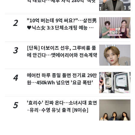
억 내놨다…세후 차익 280억 '잭팟'
"10억 버는데 9억 써요?"…삼전男
2
♥닉스女 3:3 단체소개팅 예능 화
제
[단독] 더보이즈 선우, 그루비룸 품
3
에 안긴다…앳에어리어와 전속계약
에어컨 하루 종일 틀면 전기료 29만
4
원…450kWh 넘으면 '요금 폭탄'
'효리수' 진짜 온다…소녀시대 효연
5
·유리·수영 유닛 출격 [N이슈]