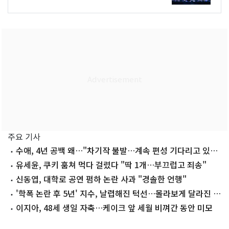
주요 기사
수애, 4년 공백 왜…"차기작 불발…계속 편성 기다리고 있
다"
유세윤, 쿠키 훔쳐 먹다 걸렸다 "딱 1개…부끄럽고 죄송"
신동엽, 대학로 공연 폄하 논란 사과 "경솔한 언행"
'학폭 논란 후 5년' 지수, 날렵해진 턱선…몰라보게 달라진 근
황
이지아, 48세 생일 자축…케이크 앞 세월 비껴간 동안 미모