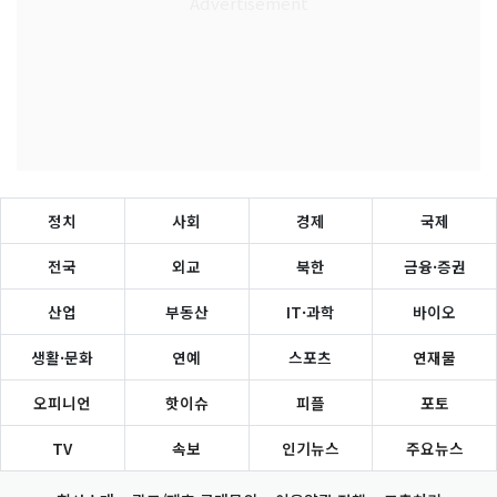
정치
사회
경제
국제
전국
외교
북한
금융·증권
산업
부동산
IT·과학
바이오
생활·문화
연예
스포츠
연재물
오피니언
핫이슈
피플
포토
TV
속보
인기뉴스
주요뉴스