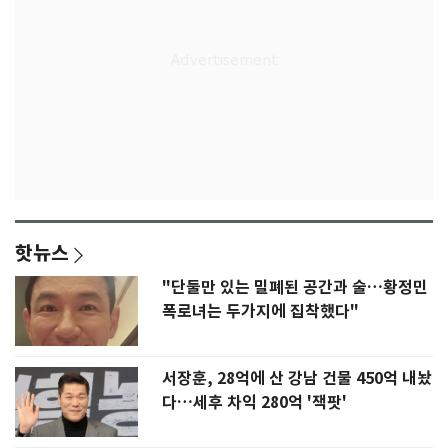
핫뉴스
"단둘만 있는 밀폐된 공간과 술…황정민
폭로녀는 두가지에 집착했다"
서장훈, 28억에 산 강남 건물 450억 내놨
다…세후 차익 280억 '잭팟'