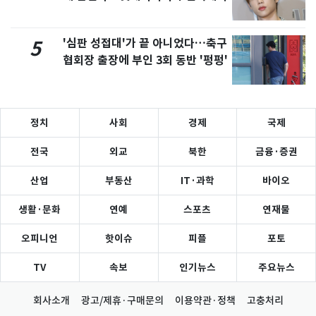
'심판 성접대'가 끝 아니었다…축구
5
협회장 출장에 부인 3회 동반 '펑펑'
정치
사회
경제
국제
전국
외교
북한
금융·증권
산업
부동산
IT·과학
바이오
생활·문화
연예
스포츠
연재물
오피니언
핫이슈
피플
포토
TV
속보
인기뉴스
주요뉴스
회사소개
광고/제휴·구매문의
이용약관·정책
고충처리