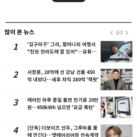
많이 본 뉴스
1
/
2
'김구라子' 그리, 할머니외 여행서
1
"친모 전라도에 잘 있어"…유튜브
서 언급
서장훈, 28억에 산 강남 건물 450
2
억 내놨다…세후 차익 280억 '잭팟'
에어컨 하루 종일 틀면 전기료 29만
3
원…450kWh 넘으면 '요금 폭탄'
[단독] 더보이즈 선우, 그루비룸 품
4
에 안긴다…앳에어리어와 전속계약