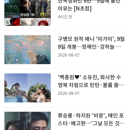
한국영화만 6편…9월에 몰린
이유는 [N초점]
4시간 전
구병모 원작 애니 '아가미', 9월
9일 개봉…정해인·강하늘 목
소리 연기
2026-08-07
'백종원♥' 소유진, 화사한 수
영복 차림으로 탄탄·볼륨 몸매
과시 [N샷]
2026-08-07
류승룡·하지원 '비광', 메인 포
스터·예고편…'그날 모든 것을