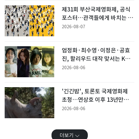
제31회 부산국제영화제, 공식
포스터…관객들에게 바치는 초
상 [N컷]
2026-08-07
엄정화·최수영·이정은·공효
진, 할리우드 대작 맞서는 K여
배우들 [N이슈]
2026-08-06
'긴긴밤', 토론토 국제영화제
초청…연상호 이후 13년만의
K-애니
2026-08-06
더보기