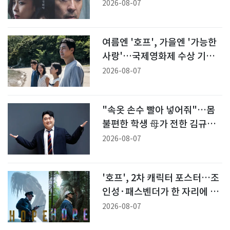
잃었다'
2026-08-07
여름엔 '호프', 가을엔 '가능한
사랑'…국제영화제 수상 기대
감 [N이슈]
2026-08-07
"속옷 손수 빨아 넣어줘"…몸
불편한 학생 母가 전한 김규원
공익 시절 미담
2026-08-07
'호프', 2차 캐릭터 포스터…조
인성·패스벤더가 한 자리에 [N
컷]
2026-08-07