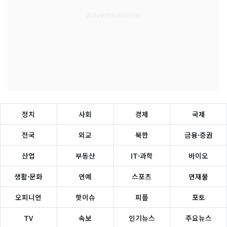
정치
사회
경제
국제
전국
외교
북한
금융·증권
산업
부동산
IT·과학
바이오
생활·문화
연예
스포츠
연재물
오피니언
핫이슈
피플
포토
TV
속보
인기뉴스
주요뉴스