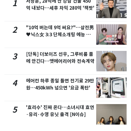
서장훈, 28억에 산 강남 건물 450
1
억 내놨다…세후 차익 280억 '잭팟'
"10억 버는데 9억 써요?"…삼전男
2
♥닉스女 3:3 단체소개팅 예능 화
제
[단독] 더보이즈 선우, 그루비룸 품
3
에 안긴다…앳에어리어와 전속계약
에어컨 하루 종일 틀면 전기료 29만
4
원…450kWh 넘으면 '요금 폭탄'
'효리수' 진짜 온다…소녀시대 효연
5
·유리·수영 유닛 출격 [N이슈]