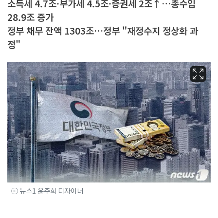
소득세 4.7조·부가세 4.5조·증권세 2조↑…총수입
28.9조 증가
정부 채무 잔액 1303조…정부 "재정수지 정상화 과
정"
ⓒ 뉴스1 윤주희 디자이너