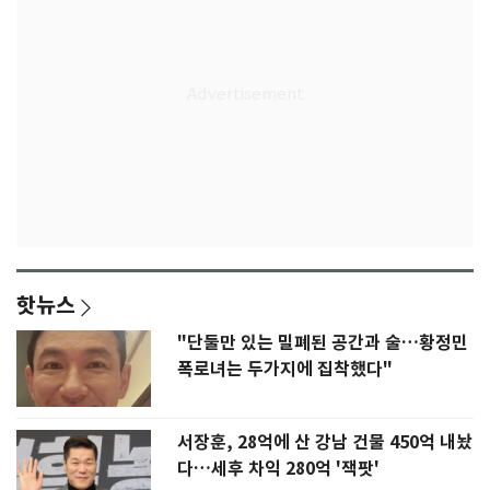
핫뉴스
"단둘만 있는 밀폐된 공간과 술…황정민
폭로녀는 두가지에 집착했다"
서장훈, 28억에 산 강남 건물 450억 내놨
다…세후 차익 280억 '잭팟'