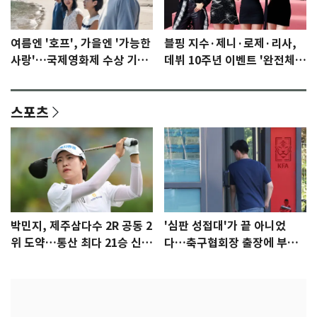
여름엔 '호프', 가을엔 '가능한
블핑 지수·제니·로제·리사,
사랑'…국제영화제 수상 기대
데뷔 10주년 이벤트 '완전체'
감 [N이슈]
참석 확정…기대감 UP
스포츠
박민지, 제주삼다수 2R 공동 2
'심판 성접대'가 끝 아니었
위 도약…통산 최다 21승 신기
다…축구협회장 출장에 부인
록 도전
3회 동반 '펑펑'