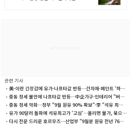
관련 기사
美·이란 긴장감에 유가·나프타값 반등…건자재·페인트 '하
반기 변수'
중동 정세 불안에 나프타값 반등…中企가구·인테리어 "버티
기 한계"
중동 정세 악화…정부 "9월 원유 90% 확보"·李 "석유 최고
가제 강화"
유가 90달러 돌파에 석유최고가 '고심'…올리면 물가, 묶으면
세금 부담
다시 전운 드리운 호르무즈…산업부 "9월분 원유 전년 76%
수준 확보"