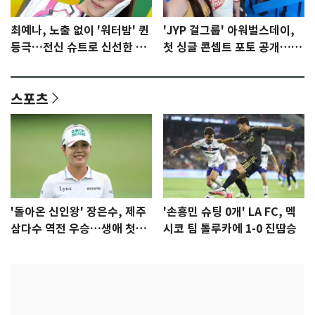
최예나, 노출 없이 '워터밤' 퀸
'JYP 걸그룹' 아워벌스데이,
등극…전신 슈트로 신선한 충
첫 싱글 콘셉트 포토 공개…청
격 [N샷]
량·키치
스포츠
'돌아온 신인왕' 장은수, 제주
'손흥민 슈팅 0개' LA FC, 멕
삼다수 역전 우승…생애 첫승
시코 팀 톨루카에 1-0 진땀승
감격