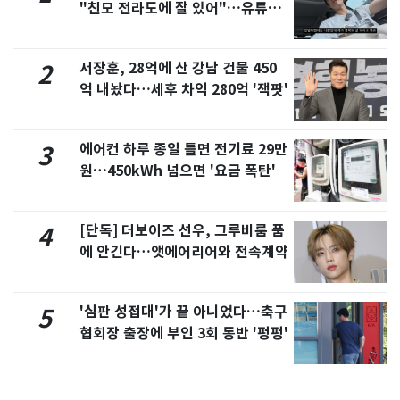
"친모 전라도에 잘 있어"…유튜브
서 언급
서장훈, 28억에 산 강남 건물 450
2
억 내놨다…세후 차익 280억 '잭팟'
에어컨 하루 종일 틀면 전기료 29만
3
원…450kWh 넘으면 '요금 폭탄'
[단독] 더보이즈 선우, 그루비룸 품
4
에 안긴다…앳에어리어와 전속계약
'심판 성접대'가 끝 아니었다…축구
5
협회장 출장에 부인 3회 동반 '펑펑'