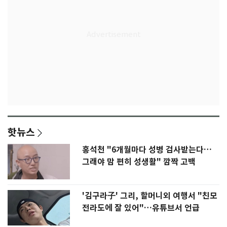
핫뉴스
홍석천 "6개월마다 성병 검사받는다…
그래야 맘 편히 성생활" 깜짝 고백
'김구라子' 그리, 할머니외 여행서 "친모
전라도에 잘 있어"…유튜브서 언급