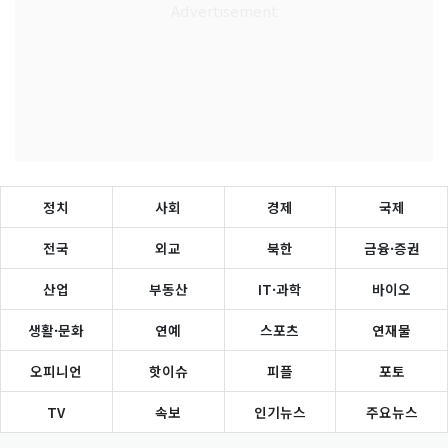
정치
사회
경제
국제
전국
외교
북한
금융·증권
산업
부동산
IT·과학
바이오
생활·문화
연예
스포츠
연재물
오피니언
핫이슈
피플
포토
TV
속보
인기뉴스
주요뉴스