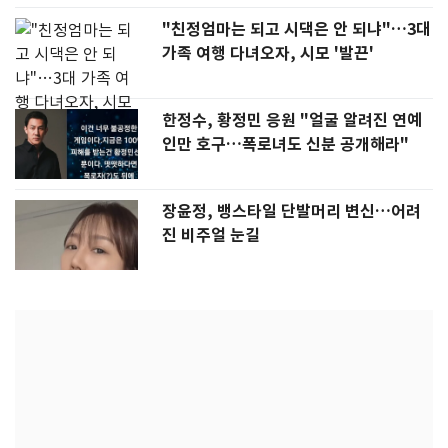
"친정엄마는 되고 시댁은 안 되냐"…3대
가족 여행 다녀오자, 시모 '발끈'
한정수, 황정민 응원 "얼굴 알려진 연예
인만 호구…폭로녀도 신분 공개해라"
장윤정, 뱅스타일 단발머리 변신…어려
진 비주얼 눈길