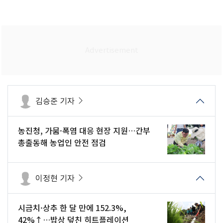
김승준 기자
농진청, 가뭄·폭염 대응 현장 지원…간부
총출동해 농업인 안전 점검
이정현 기자
시금치·상추 한 달 만에 152.3%,
42%↑…밥상 덮친 히트플레이션