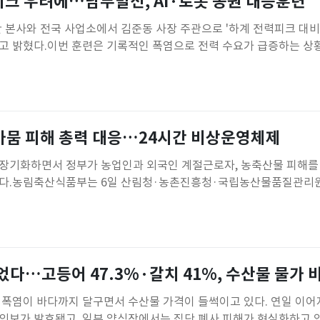
력피크 우려에…남부발전, AI·로봇 동원 대응훈련
 본사와 전국 사업소에서 김준동 사장 주관으로 '하계 전력피크 대비
고 밝혔다.이번 훈련은 기록적인 폭염으로 전력 수요가 급증하는 상
수급 비상단계별 대응체계를 점검하고, 본사와 사업소 간 협업 체
 발전기 밀봉유 계통 설비 고장 등 예상치 못한 비상 상황에 대한 대
행 로봇(AI-D
가뭄 피해 총력 대응…24시간 비상운영체제
장기화하면서 정부가 농업인과 외국인 계절근로자, 농축산물 피해를
섰다.농림축산식품부는 6일 산림청·농촌진흥청·국립농산물품질관리원
 등과 함께 폭염·가뭄 대응체계를 강화한다고 밝혔다.현재까지 폭염
발생한 온열질환자는 361명(사망 5명)으로 집계됐다. 가축재해보
마리가 폐사한 것으로 신고
다…고등어 47.3%·갈치 41%, 수산물 물가 
 폭염이 바다까지 달구면서 수산물 가격이 들썩이고 있다. 연일 이
의보가 발효됐고, 일부 양식장에서는 집단 폐사 피해가 현실화하고 