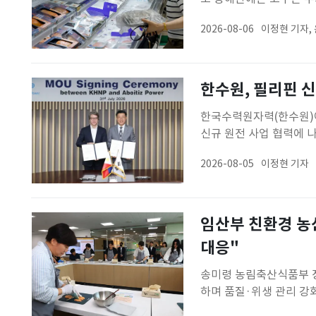
화로 반복되는 고수온은 
2026-08-06
이정현 기자,
다. 정부는 수산물 공급
나섰다.수산물 가격 줄줄
한수원, 필리핀 
한국수력원자력(한수원)이 필
신규 원전 사업 협력에 나
세미나 및 실무협의체 운
2026-08-05
이정현 기자
지난달 31일 경주 본사
결했다고 5일 밝혔
임산부 친환경 농
대응"
송미령 농림축산식품부 장
하며 품질·위생 관리 강
험센터'를 방문해 임산부