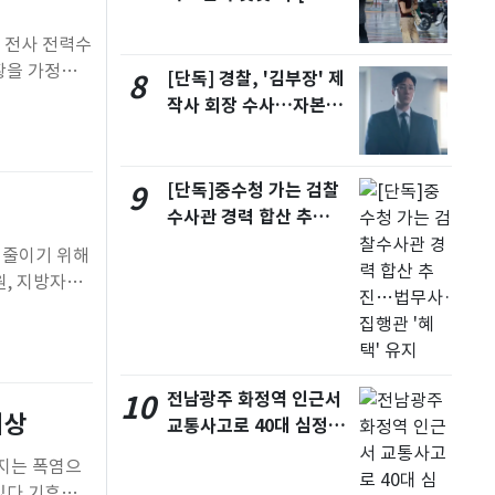
날씨]
 전사 전력수
황을 가정한
[단독] 경찰, '김부장' 제
8
계를 강화하기
작사 회장 수사…자본시
응 능력을 집
장법 위반 의혹
[단독]중수청 가는 검찰
9
수사관 경력 합산 추
진…법무사·집행관 '혜
 줄이기 위해
택' 유지
, 지방자치
으로 농촌지역
험에는 폭염으
전남광주 화정역 인근서
10
비상
교통사고로 40대 심정
지…6명 부상
어지는 폭염으
있다.기후변