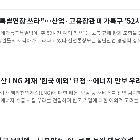
지속한국노동연구원은 6
 "특별연장 쓰라"…산업·고용장관 메가특구 '52시
 메가특구특별법에 '주 52시간 예외 적용' 등 노동 규제 완화 조항을
 장관들의 시각차가 드러나고 있다.산업통상부는 첨단산업 경쟁력 강
중심으로 근로시간 규제를 유연화해야 한다는 입장인 반면, 고용노동부
있는 만큼 추가적인 예외 입법의 필요성은 실태를 근거로 판단해야 
특별법이 연내 국회
산 LNG 제재 '한국 예외' 요청…에너지 안보 우
시아산 액화천연가스(LNG)에 대한 해운·보험 등 서비스를 전면 금지
 에너지 수급 차질 우려를 전달하며 한국 기업에 대한 예외적 고려를
교섭본부장이 6일 대한상공회의소에서 아나스 사왈 영국 신임 통상
통상 현안을 논의했다고 밝혔다. 이번 회의는 영국 새 내각 출범에 맞
 양국 간 협력