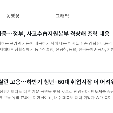
동영상
그래픽
가뭄…정부, 사고수습지원본부 격상해 총력 대응
하는 폭염과 가뭄에 대응하기 위해 대응 체계를 한층 강화한다.농식
재해대책상황실에서 농촌진흥청, 산림청, 농협, 한국농어촌공사, 
농·외국인 노동자 안전, 농작물, 축산 분야별 대응 상황을 점검했다.
라권 일부에는 폭염 중대경보가, 전국 대부분 지역에는 폭염특보가 발
위가 이어질 것으로 전망
살린 고용…하반기 청년·60대 취업시장 더 어
상반기보다도 더 힘겨운 국면을 맞을 것으로 전망된다. 반도체를 중
 고용 유발 효과는 제한적이고, 내수 회복도 더뎌 취업자 증가 폭이
히 청년층과 60대 고령층을 중심으로 고용 충격이 이어질 것으로 예
리 지원을 병행하는 정책 대응이 시급하다는 지적이다.하반기 노동시