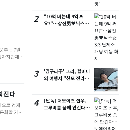
서울
27
℃
"10억 버는데 9억 써
2
부산
29
℃
요?"…삼전男♥닉스女
대구
29
℃
3:3 단체소개팅 예능 화
제
인천
29
℃
품부는 7일
광주
28
℃
지방자치단체
대전
28
℃
기상청에 따
효 중이며 당
'김구라子' 그리, 할머니
3
울산
28
℃
외 여행서 "친모 전라도
강릉
21
℃
에 잘 있어"…유튜브서
언급
려워진다
제주
29
℃
[단독] 더보이즈 선우,
4
심으로 경제
그루비룸 품에 안긴다…
 둔화할 가능
앳에어리어와 전속계약
상되는 만큼
장, 반도체