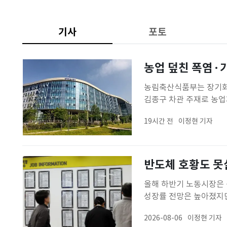
기사
포토
농업 덮친 폭염·
농림축산식품부는 장기화
김종구 차관 주재로 농업
등 관계기관과 함께 고령
19시간 전
이정현 기자
르면 수도권과 강원, 전
분간 비 소식 없이 무더
반도체 호황도 못
올해 하반기 노동시장은 
성장률 전망은 높아졌지만
성이 크다는 분석이다.특
2026-08-06
이정현 기자
소비 회복과 맞춤형 일자