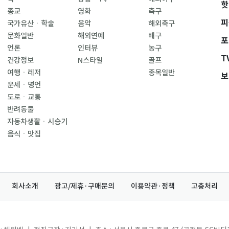
핫
종교
영화
축구
피
국가유산ㆍ학술
음악
해외축구
문화일반
해외연예
배구
포
언론
인터뷰
농구
T
건강정보
N스타일
골프
여행ㆍ레저
종목일반
보
운세ㆍ명언
도로ㆍ교통
반려동물
자동차생활ㆍ시승기
음식ㆍ맛집
회사소개
광고/제휴·구매문의
이용약관·정책
고충처리