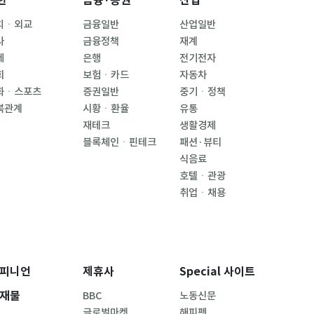
한
금융·증권
산업
치ㆍ외교
금융일반
산업일반
사
금융정책
재계
제
은행
전기전자
회
보험ㆍ카드
자동차
화ㆍ스포츠
증권일반
중기ㆍ정책
북관계
시황ㆍ환율
유통
재테크
생활경제
블록체인ㆍ핀테크
패션·뷰티
식음료
호텔ㆍ관광
취업ㆍ채용
피니언
제휴사
Special 사이트
재물
BBC
노동신문
글로벌마켓
해피펫