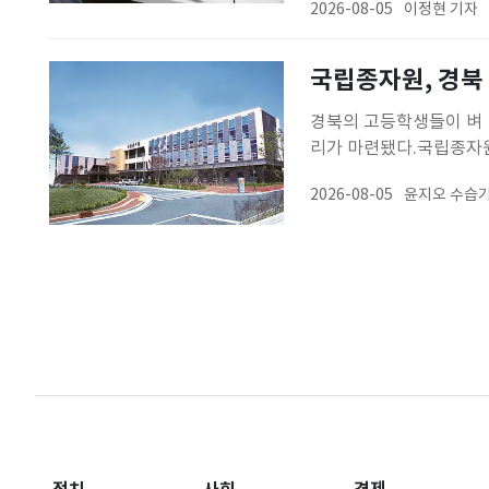
2026-08-05
이정현 기자
방문은 지난 7월부터 본
다. 이 사업은 임산부에
국립종자원, 경북
경북의 고등학생들이 벼 D
리가 마련됐다.국립종자원
'종자전쟁 속 CSI 수
2026-08-05
윤지오 수습기
강의 대신 학생들이 직접
학생들은 벼의 DNA를 