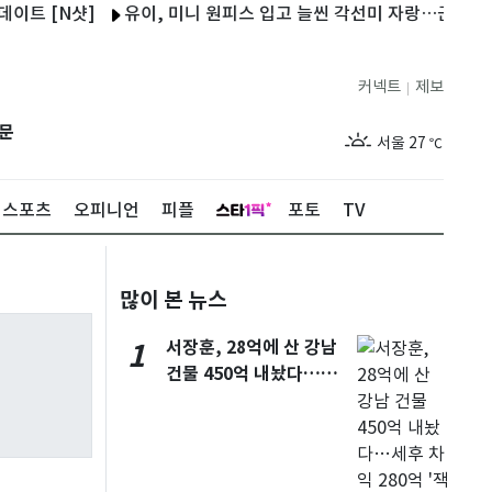
 [N샷]
유이, 미니 원피스 입고 늘씬 각선미 자랑…근황 공개 [N
커넥트
제보
|
제주
29
℃
문
서울
27
℃
부산
29
℃
스포츠
오피니언
피플
포토
TV
대구
29
℃
인천
29
℃
많이 본 뉴스
광주
28
℃
서장훈, 28억에 산 강남
1
대전
28
℃
건물 450억 내놨다…세
울산
28
℃
후 차익 280억 '잭팟'
강릉
21
℃
제주
29
℃