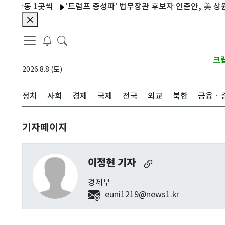
자동 1곳씩
'트럼프 충성파' 법무장관 후보자 인준안, 美 상원 가
크
2026.8.8 (토)
정치
사회
경제
국제
전국
외교
북한
금융ㆍ
기자페이지
이정현 기자
경제부
euni1219@news1.kr