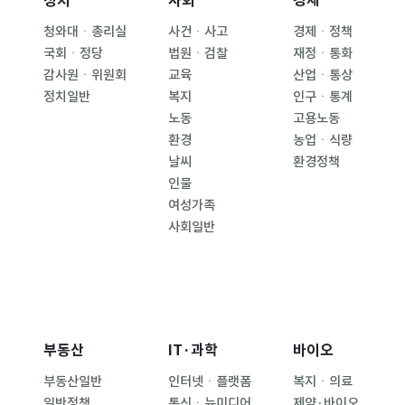
정치
사회
경제
청와대ㆍ총리실
사건ㆍ사고
경제ㆍ정책
국회ㆍ정당
법원ㆍ검찰
재정ㆍ통화
감사원ㆍ위원회
교육
산업ㆍ통상
정치일반
복지
인구ㆍ통계
노동
고용노동
환경
농업ㆍ식량
날씨
환경정책
인물
여성가족
사회일반
부동산
IT·과학
바이오
부동산일반
인터넷ㆍ플랫폼
복지ㆍ의료
일반정책
통신ㆍ뉴미디어
제약·바이오