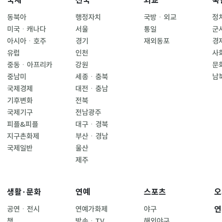
국제
전국
외교
북
동북아
행정자치
국방ㆍ외교
정
미국ㆍ캐나다
서울
통일
군
아시아ㆍ호주
경기
재외동포
경
유럽
인천
사
중동ㆍ아프리카
강원
문
중남미
세종ㆍ충북
남
국제경제
대전ㆍ충남
기후변화
전북
국제기구
전남광주
피플&피플
대구ㆍ경북
지구촌화제
부산ㆍ경남
국제일반
울산
제주
생활·문화
연예
스포츠
오
연
공연ㆍ전시
연예가화제
야구
책
방송ㆍTV
해외야구