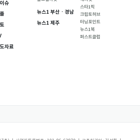
이슈
스타1픽
뉴스1 부산ㆍ경남
플
크립토허브
터닝포인트
뉴스1 제주
토
뉴스1북
V
퍼스트클럽
도자료