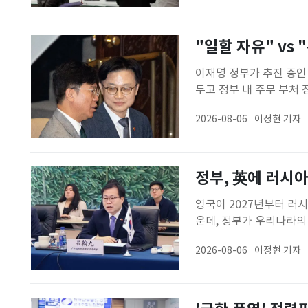
성장에도 '고용 한파' 
"일할 자유" vs
이재명 정부가 추진 중인
두고 정부 내 주무 부처
구개발(R&D) 인력을 
2026-08-06
이정현 기자
연장근로 제도가 마련돼 
론을 펴고 있다.메가특구
정부, 英에 러시아
영국이 2027년부터 러
운데, 정부가 우리나라의
업통상부는 여한구 통상
2026-08-06
이정현 기자
의를 갖고 양국 간 주요 
장관의 취임을 축하하고,