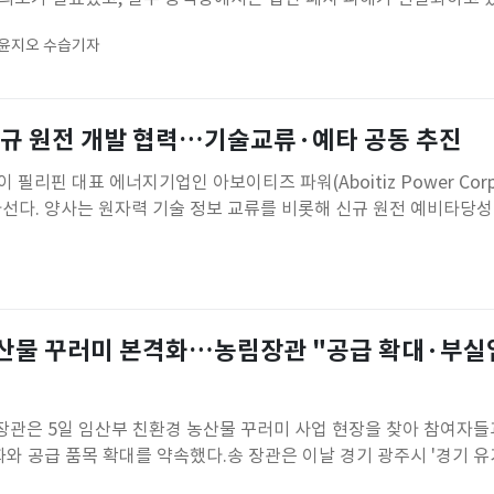
수산물 생산량 감소와 가격 상승을 동시에 부추기며 밥상물가 부담을
 윤지오 수습기자
 확대와 할인 행사에 나서는 한편, 고수온 비상대책본부를 가동해 피해
이 상승…"폭염이 바다
신규 원전 개발 협력…기술교류·예타 공동 추진
리핀 대표 에너지기업인 아보이티즈 파워(Aboitiz Power Corpo
선다. 양사는 원자력 기술 정보 교류를 비롯해 신규 원전 예비타당성 
영 등을 공동 추진하며 필리핀 원전 사업 기반 마련에 협력하기로 
에서 아보이티즈 파워와 이 같은 내용을 담은 원전 사업 협력 양해각서(
산물 꾸러미 본격화…농림장관 "공급 확대·부실
관은 5일 임산부 친환경 농산물 꾸러미 사업 현장을 찾아 참여자들
화와 공급 품목 확대를 약속했다.송 장관은 이날 경기 광주시 '경기 
들과 이유식 만들기 체험을 하고 친환경 농산물 소비 확대 방안을 