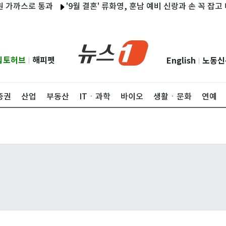
까스로 통과
'9월 결혼' 류화영, 훈남 예비 신랑과 손 꼭 잡고 데이트
립토허브
해피펫
English
노동신
|
|
증권
산업
부동산
ITㆍ과학
바이오
생활ㆍ문화
연예