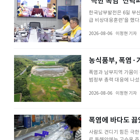
'극한 폭염' 전
한국남부발전은 6일 부산
급 비상대응훈련'을 했다
시나리오를 바탕으로 전력
2026-08-06
이정현 기자
위해 마련했다.훈련에서는
중 점검했다. 특히 사족보
농식품부, 폭염·
폭염과 남부지역 가뭄이 
범정부 총력 대응에 나
단체, 농협, 농업인단체
2026-08-06
이정현 기자
논·밭과 비닐하우스에서 
로 가축 68만8000여 
폭염에 바다도 끓었
사람도 견디기 힘든 극한
로 동해안에는 고수온 주