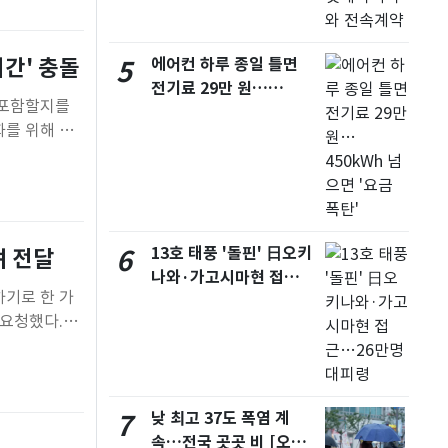
간' 충돌
에어컨 하루 종일 틀면
5
전기료 29만 원…
 포함할지를
450kWh 넘으면 '요금
화를 위해 연
폭탄'
는 이미 특별
한다며 신중
13호 태풍 '돌핀' 日오키
려 전달
6
나와·가고시마현 접
하기로 한 가
근…26만명 대피령
 요청했다.산
장관과 화상회
춰 신임 통상
낮 최고 37도 폭염 계
7
속…전국 곳곳 비 [오늘