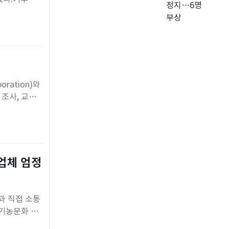
 키우고 있
 확산 차단에
ration)와
조사, 교육·
했다.한수원은
MOU)를 체
업체 엄정
과 직접 소통
유기농문화 체
논의했다.이번