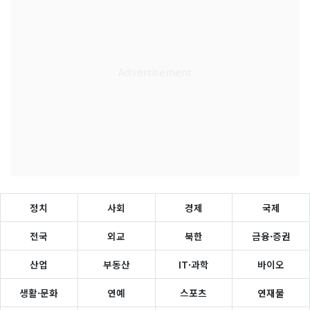
정치
사회
경제
국제
전국
외교
북한
금융·증권
산업
부동산
IT·과학
바이오
생활·문화
연예
스포츠
연재물