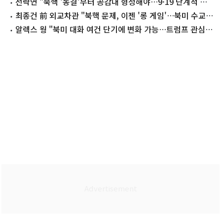
논의
전략연 "북핵 '동결'부터 공감대 형성해야…9·19 단계적 복
원 제안"
최종건 前 외교차관 "북핵 문제, 이젠 '롱 게임'…북미 수교가
먼저 필요"
알렉스 웡 "북미 대화 여건 단기에 변화 가능…트럼프 관심
여전"