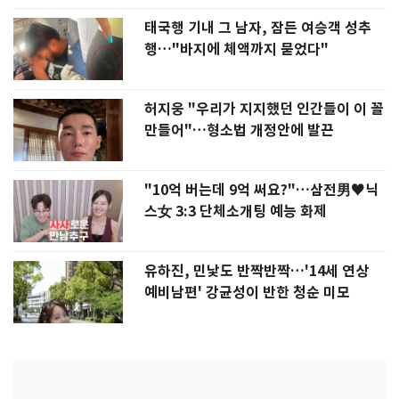
태국행 기내 그 남자, 잠든 여승객 성추
행…"바지에 체액까지 묻었다"
허지웅 "우리가 지지했던 인간들이 이 꼴
만들어"…형소법 개정안에 발끈
"10억 버는데 9억 써요?"…삼전男♥닉
스女 3:3 단체소개팅 예능 화제
유하진, 민낯도 반짝반짝…'14세 연상
예비남편' 강균성이 반한 청순 미모