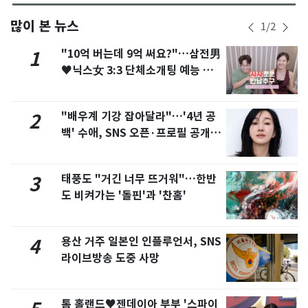
많이 본 뉴스
1
/
2
"10억 버는데 9억 써요?"…삼전男
1
♥닉스女 3:3 단체소개팅 예능 화
제
"배우계 기강 잡아달라"…'4년 공
2
백' 수애, SNS 오픈·프로필 공개
화제
태풍도 "거긴 너무 뜨거워"…한반
3
도 비켜가는 '돌핀'과 '찬홈'
용산 거주 일본인 인플루언서, SNS
4
라이브방송 도중 사망
톰 홀랜드♥젠데이아 부부 '스파이