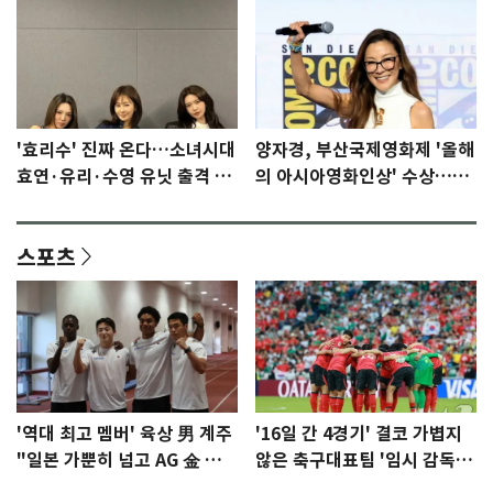
'효리수' 진짜 온다…소녀시대
양자경, 부산국제영화제 '올해
효연·유리·수영 유닛 출격 [N
의 아시아영화인상' 수상…15
이슈]
년만에 부산 온다
스포츠
'역대 최고 멤버' 육상 男 계주
'16일 간 4경기' 결코 가볍지
"일본 가뿐히 넘고 AG 金 따겠
않은 축구대표팀 '임시 감독'
다"
무게