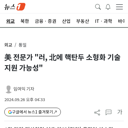
국
외교
북한
금융ㆍ증권
산업
부동산
ITㆍ과학
바이
외교
통일
美 전문가 "러, 北에 핵탄두 소형화 기술
지원 가능성"
임여익 기자
2024.09.26 오후 04:33
가
구글에서 뉴스1 즐겨찾기