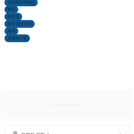
한미핵전략포럼
북한
한미일
평양 정상회담
북핵
세종연구원