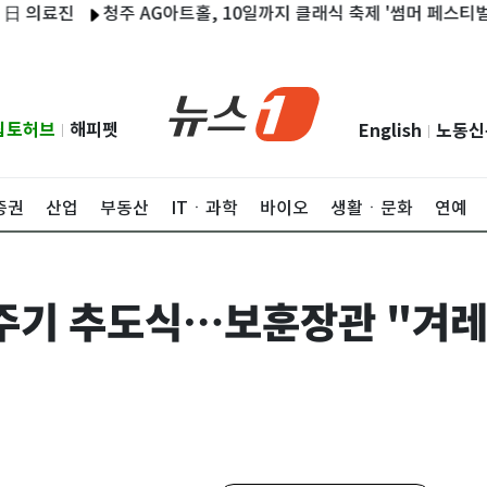
료진
청주 AG아트홀, 10일까지 클래식 축제 '썸머 페스티벌' 개최
립토허브
해피펫
English
노동신
|
|
증권
산업
부동산
ITㆍ과학
바이오
생활ㆍ문화
연예
7주기 추도식…보훈장관 "겨레