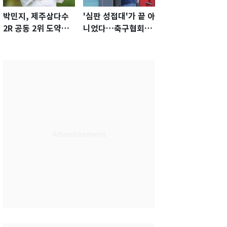
박민지, 제주삼다수
'심판 성접대'가 끝 아
2R 공동 2위 도약…
니었다…축구협회장
통산 최다 21승 신기
출장에 부인 3회 동반
록 도전
'펑펑'