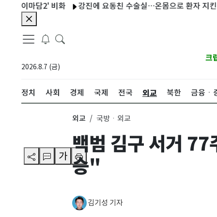
이마담2' 비화
강진에 요동친 수술실…온몸으로 환자 지킨 日 의
크
2026.8.7 (금)
외교
정치
사회
경제
국제
전국
북한
금융ㆍ
외교
국방ㆍ외교
백범 김구 서거 7
가
승"
김기성 기자