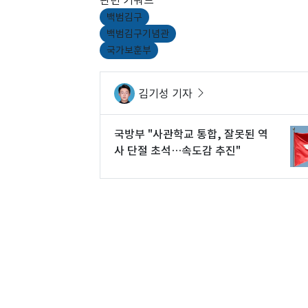
백범김구
백범김구기념관
국가보훈부
김기성 기자
국방부 "사관학교 통합, 잘못된 역
사 단절 초석…속도감 추진"