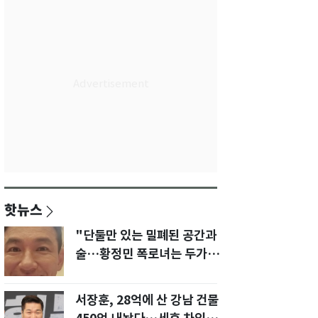
핫뉴스
"단둘만 있는 밀폐된 공간과
술…황정민 폭로녀는 두가지
에 집착했다"
서장훈, 28억에 산 강남 건물