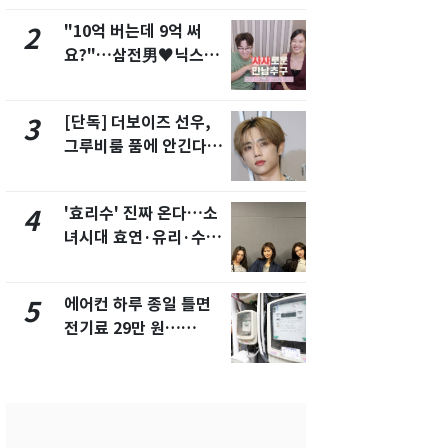
"10억 버는데 9억 써
"캐리비안 
2
7
요?"…삼전男♥닉스女
의실에 남자
3:3 단체소개팅 예능 화
요"…경찰 
제
[단독] 더보이즈 선우,
전남광주 화
3
8
그루비룸 품에 안긴다…
교통사고로 
앳에어리어와 전속계약
지…6명 부
'효리수' 진짜 온다…소
[단독]중수
4
9
녀시대 효연·유리·수영
수사관 경력
유닛 출격 [N이슈]
진…법무사·
택' 유지
에어컨 하루 종일 틀면
축구협회, 
5
10
전기료 29만 원…
들 10여명 대
450kWh 넘으면 '요금
대' 의혹…
폭탄'
픽 예선 등