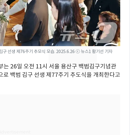
"캐리비안 베이 여자 탈
7
의실에 남자가 있어
요"…경찰 수사
전남광주 화정역 인근서
8
교통사고로 40대 심정
지…6명 부상
선생 제76주기 추모식 모습. 2025.6.26 ⓒ 뉴스1 황기선 기자
[단독]중수청 가는 검찰
9
부는 26일 오전 11시 서울 용산구 백범김구기념관
수사관 경력 합산 추
로 백범 김구 선생 제77주기 추도식을 개최한다고
진…법무사·집행관 '혜
택' 유지
축구협회, 외국인 심판
10
들 10여명 대상 '성 접
대' 의혹…월드컵·올림
픽 예선 등