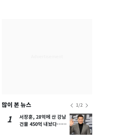
서울
34
℃
부산
29
℃
대구
34
℃
인천
34
℃
광주
34
℃
대전
35
℃
울산
29
℃
강릉
28
℃
제주
29
℃
많이 본 뉴스
1
/
2
서장훈, 28억에 산 강남
13호 태풍 '
1
6
건물 450억 내놨다…세
키나와·가고
후 차익 280억 '잭팟'
근…26만명