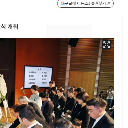
구글에서 뉴스1 즐겨찾기
식 개최
13호 태풍 '돌핀' 日오
6
키나와·가고시마현 접
근…26만명 대피령