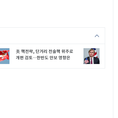
美 핵전략, 단거리 전술핵 위주로
개편 검토…한반도 안보 영향은