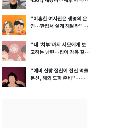
450억 내놨다…세후 차익
280억 '잭팟'
"이혼한 여사친은 생명의 은
인…한집서 살게 해달라" 남
편 요구에 '절망'
"내 '치부'까지 시모에게 보
고하는 남편…집이 감옥 같
다" 아내 고통
"예비 신랑 절친이 전신 먹물
문신, 해외 도피 준비"…예비
신부 '혼란'