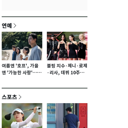
연예
여름엔 '호프', 가을
블핑 지수·제니·로제
엔 '가능한 사랑'…국
·리사, 데뷔 10주년
제영화제 수상 기대
이벤트 '완전체' 참석
감 [N이슈]
확정…기대감 UP
스포츠