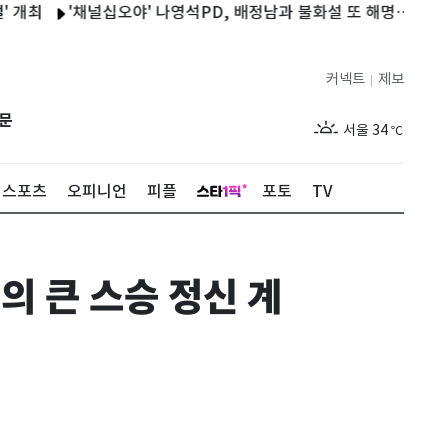
'채널십오야' 나영석PD, 배정남과 불화설 또 해명…"같이 해도 안
커넥트
제보
|
제주
29
℃
문
서울
34
℃
부산
29
℃
스포츠
오피니언
피플
포토
TV
대구
34
℃
인천
34
℃
의 큰 스승 정신 계
광주
34
℃
대전
35
℃
울산
29
℃
강릉
28
℃
제주
29
℃