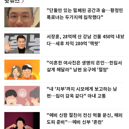
핫뉴스
"단둘만 있는 밀폐된 공간과 술…황정민
폭로녀는 두가지에 집착했다"
서장훈, 28억에 산 강남 건물 450억 내놨
다…세후 차익 280억 '잭팟'
"이혼한 여사친은 생명의 은인…한집서
살게 해달라" 남편 요구에 '절망'
"내 '치부'까지 시모에게 보고하는 남
편…집이 감옥 같다" 아내 고통
"예비 신랑 절친이 전신 먹물 문신, 해외
도피 준비"…예비 신부 '혼란'