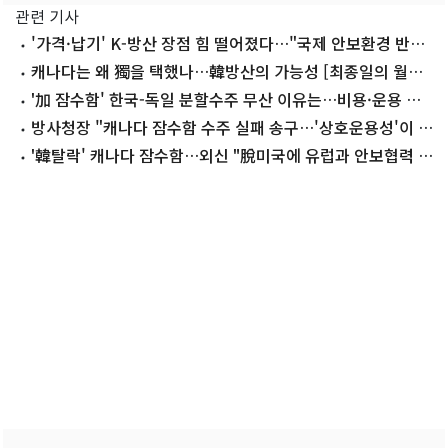
관련 기사
'가격·납기' K-방산 장점 힘 떨어졌다…"국제 안보환경 반영
새 전략 필요"
캐나다는 왜 獨을 택했나…韓방산의 가능성 [최종일의 월드
뷰]
'加 잠수함' 한국-독일 분할수주 무산 이유는…비용·운용 효
율 부담 컸다
방사청장 "캐나다 잠수함 수주 실패 송구…'상호운용성'이 결
정적 차이"
'韓탈락' 캐나다 잠수함…외신 "脫미국에 유럽과 안보협력 선
택"