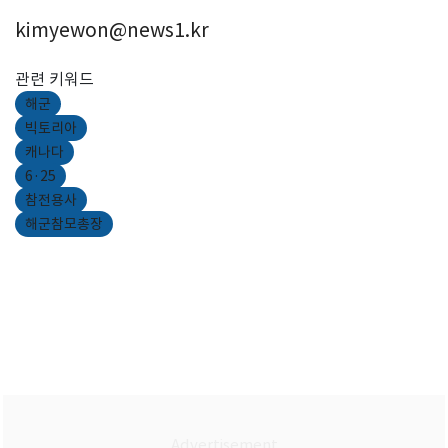
kimyewon@news1.kr
관련 키워드
해군
빅토리아
캐나다
6·25
참전용사
해군참모총장