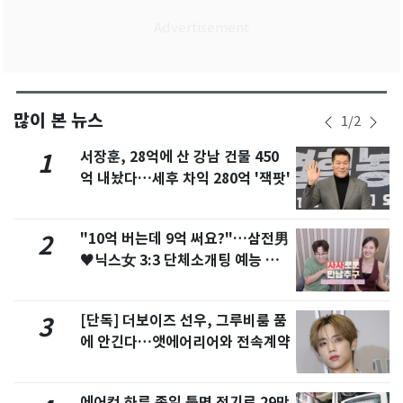
많이 본 뉴스
1
/
2
서장훈, 28억에 산 강남 건물 450
1
억 내놨다…세후 차익 280억 '잭팟'
"10억 버는데 9억 써요?"…삼전男
2
♥닉스女 3:3 단체소개팅 예능 화
제
[단독] 더보이즈 선우, 그루비룸 품
3
에 안긴다…앳에어리어와 전속계약
에어컨 하루 종일 틀면 전기료 29만