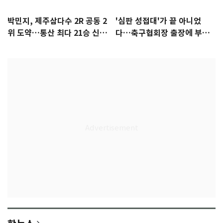
박민지, 제주삼다수 2R 공동 2
'심판 성접대'가 끝 아니었
위 도약…통산 최다 21승 신기
다…축구협회장 출장에 부인
록 도전
3회 동반 '펑펑'