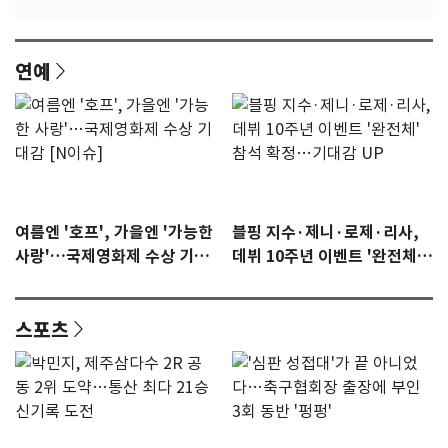
연예
여름엔 '호프', 가을엔 '가능한
블핑 지수·제니·로제·리사,
사랑'…국제영화제 수상 기대
데뷔 10주년 이벤트 '완전체'
감 [N이슈]
참석 확정…기대감 UP
스포츠