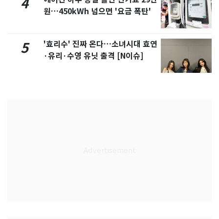
4
원…450kWh 넘으면 '요금 폭탄'
'효리수' 진짜 온다…소녀시대 효연
5
·유리·수영 유닛 출격 [N이슈]