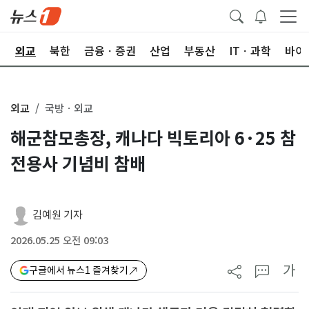
국
외교
북한
금융ㆍ증권
산업
부동산
ITㆍ과학
바이
외교
국방ㆍ외교
해군참모총장, 캐나다 빅토리아 6·25 참
전용사 기념비 참배
김예원 기자
2026.05.25 오전 09:03
가
구글에서 뉴스1 즐겨찾기