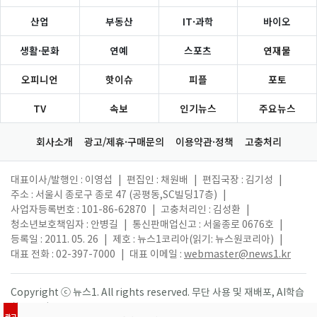
산업
부동산
IT·과학
바이오
생활·문화
연예
스포츠
연재물
오피니언
핫이슈
피플
포토
TV
속보
인기뉴스
주요뉴스
회사소개
광고/제휴·구매문의
이용약관·정책
고충처리
대표이사/발행인 : 이영섭
|
편집인 : 채원배
|
편집국장 : 김기성
|
주소 : 서울시 종로구 종로 47 (공평동,SC빌딩17층)
|
사업자등록번호 : 101-86-62870
|
고충처리인 : 김성환
|
청소년보호책임자 : 안병길
|
통신판매업신고 : 서울종로 0676호
|
등록일 : 2011. 05. 26
|
제호 : 뉴스1코리아(읽기: 뉴스원코리아)
|
대표 전화 : 02-397-7000
|
대표 이메일 :
webmaster@news1.kr
Copyright ⓒ 뉴스1. All rights reserved. 무단 사용 및 재배포, AI학습
활용 금지.