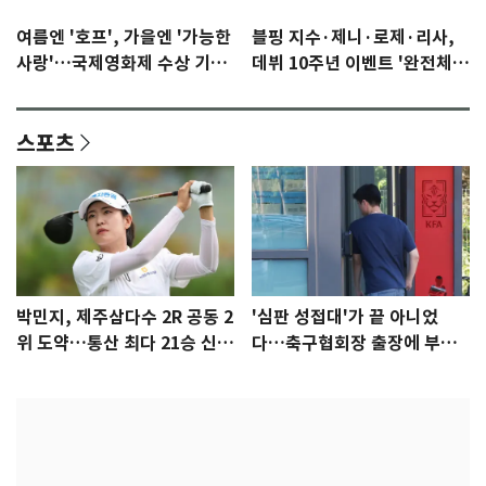
여름엔 '호프', 가을엔 '가능한
블핑 지수·제니·로제·리사,
사랑'…국제영화제 수상 기대
데뷔 10주년 이벤트 '완전체'
감 [N이슈]
참석 확정…기대감 UP
스포츠
박민지, 제주삼다수 2R 공동 2
'심판 성접대'가 끝 아니었
위 도약…통산 최다 21승 신기
다…축구협회장 출장에 부인
록 도전
3회 동반 '펑펑'