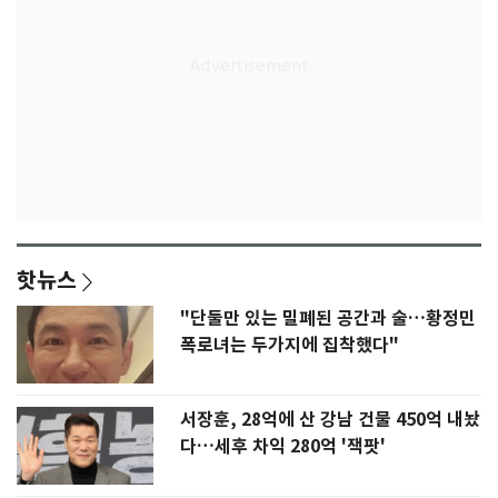
핫뉴스
"단둘만 있는 밀폐된 공간과 술…황정민
폭로녀는 두가지에 집착했다"
서장훈, 28억에 산 강남 건물 450억 내놨
다…세후 차익 280억 '잭팟'