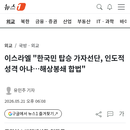
국
외교
북한
금융ㆍ증권
산업
부동산
ITㆍ과학
바이
외교
국방ㆍ외교
이스라엘 "한국민 탑승 가자선단, 인도적
성격 아냐…해상봉쇄 합법"
유민주 기자
2026.05.21 오후 06:08
가
구글에서 뉴스1 즐겨찾기