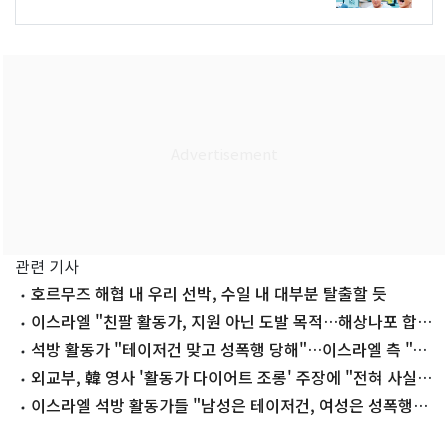
관련 기사
호르무즈 해협 내 우리 선박, 수일 내 대부분 탈출할 듯
이스라엘 "친팔 활동가, 지원 아닌 도발 목적…해상나포 합법
적"
석방 활동가 "테이저건 맞고 성폭행 당해"…이스라엘 측 "근
거 없어"(종합)
외교부, 韓 영사 '활동가 다이어트 조롱' 주장에 "전혀 사실
아냐"
이스라엘 석방 활동가들 "남성은 테이저건, 여성은 성폭행당
해"