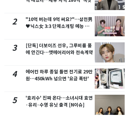
억 내놨다…세후 차익 280억 '잭팟'
"10억 버는데 9억 써요?"…삼전男
2
♥닉스女 3:3 단체소개팅 예능 화
제
[단독] 더보이즈 선우, 그루비룸 품
3
에 안긴다…앳에어리어와 전속계약
에어컨 하루 종일 틀면 전기료 29만
4
원…450kWh 넘으면 '요금 폭탄'
'효리수' 진짜 온다…소녀시대 효연
5
·유리·수영 유닛 출격 [N이슈]