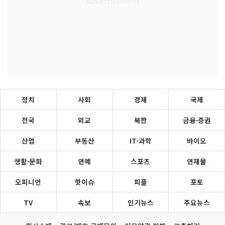
정치
사회
경제
국제
전국
외교
북한
금융·증권
산업
부동산
IT·과학
바이오
생활·문화
연예
스포츠
연재물
오피니언
핫이슈
피플
포토
TV
속보
인기뉴스
주요뉴스