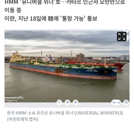
HMM '유니버셜 위너'호…카타르 인근서 오만만으로
이동 중
이란, 지난 18일에 韓에 '통항 가능' 통보
한국 HMM 소속 유조선 유니버셜 위너'(UNIVERSAL WINNER)호.
(마린트래픽 캡처)