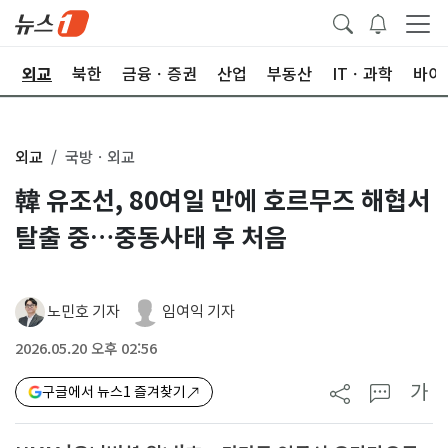
국
외교
북한
금융ㆍ증권
산업
부동산
ITㆍ과학
바이
외교
국방ㆍ외교
韓 유조선, 80여일 만에 호르무즈 해협서
탈출 중…중동사태 후 처음
노민호 기자
임여익 기자
2026.05.20 오후 02:56
가
구글에서 뉴스1 즐겨찾기