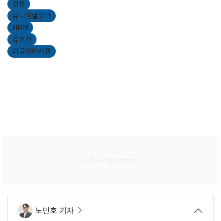
전쟁
유니버셜위너
HMM
유조선
미국이란전쟁
노민호 기자