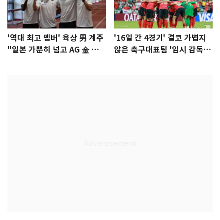
'역대 최고 멤버' 육상 男 계주
'16일 간 4경기' 결코 가볍지
"일본 가뿐히 넘고 AG 金 따겠
않은 축구대표팀 '임시 감독'
다"
무게