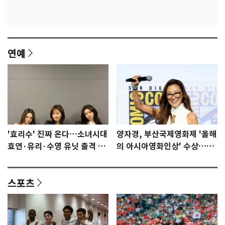
연예
'효리수' 진짜 온다…소녀시대
양자경, 부산국제영화제 '올해
효연·유리·수영 유닛 출격 [N
의 아시아영화인상' 수상…15
이슈]
년만에 부산 온다
스포츠