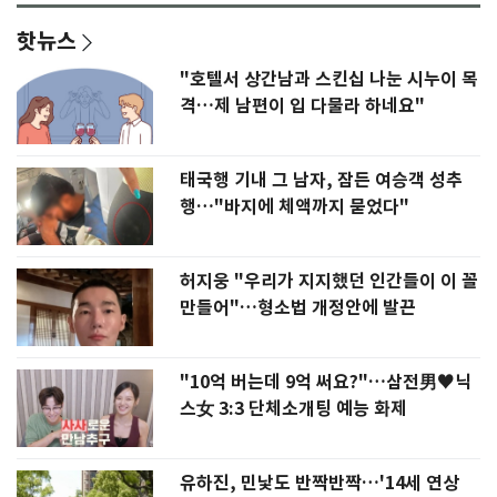
핫뉴스
"호텔서 상간남과 스킨십 나눈 시누이 목
격…제 남편이 입 다물라 하네요"
태국행 기내 그 남자, 잠든 여승객 성추
행…"바지에 체액까지 묻었다"
허지웅 "우리가 지지했던 인간들이 이 꼴
만들어"…형소법 개정안에 발끈
"10억 버는데 9억 써요?"…삼전男♥닉
스女 3:3 단체소개팅 예능 화제
유하진, 민낯도 반짝반짝…'14세 연상