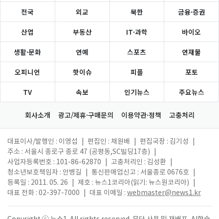
전국
외교
북한
금융·증권
산업
부동산
IT·과학
바이오
생활·문화
연예
스포츠
연재물
오피니언
핫이슈
피플
포토
TV
속보
인기뉴스
주요뉴스
회사소개
광고/제휴·구매문의
이용약관·정책
고충처리
대표이사/발행인 : 이영섭
|
편집인 : 채원배
|
편집국장 : 김기성
|
주소 : 서울시 종로구 종로 47 (공평동,SC빌딩17층)
|
사업자등록번호 : 101-86-62870
|
고충처리인 : 김성환
|
청소년보호책임자 : 안병길
|
통신판매업신고 : 서울종로 0676호
|
등록일 : 2011. 05. 26
|
제호 : 뉴스1코리아(읽기: 뉴스원코리아)
|
대표 전화 : 02-397-7000
|
대표 이메일 :
webmaster@news1.kr
Copyright ⓒ 뉴스1. All rights reserved. 무단 사용 및 재배포, AI학습