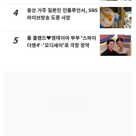
용산 거주 일본인 인플루언서, SNS
4
라이브방송 도중 사망
톰 홀랜드♥젠데이아 부부 '스파이
5
더맨4'·'오디세이'로 극장 장악