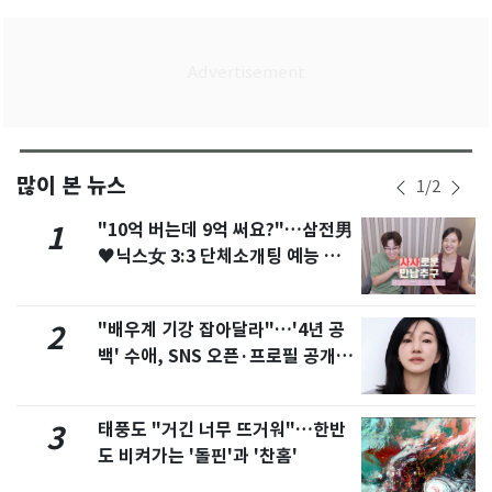
많이 본 뉴스
1
/
2
"10억 버는데 9억 써요?"…삼전男
1
♥닉스女 3:3 단체소개팅 예능 화
제
"배우계 기강 잡아달라"…'4년 공
2
백' 수애, SNS 오픈·프로필 공개
화제
태풍도 "거긴 너무 뜨거워"…한반
3
도 비켜가는 '돌핀'과 '찬홈'